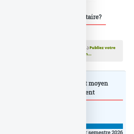
bayan
,
didim escort bayanlar
,
marmaris escort bayanlar
Une question, un commentaire?
💬 Réagir à cet article 568 euros : c'est le (…)
Publiez votre
commentaire ou posez votre question...
568 euros : c’est le montant moyen
manquant... : à lire également
BANQUE : ACTUALITÉS
Crédit Agricole IDF : un premier semestre 2026