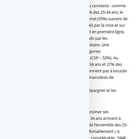
Si la santé s’impose - sans surprise au vu du contexte - comme
le premier sujet de préoccupation pour 46% des 25-34 ans, le
pouvoir d’achat (37%) et l’avenir professionnel (35%) suivent de
près. Des domaines profondément marqués par la crise et sur
lesquels les jeunes d’âge intermédiaire sont en première ligne.
En effet, 47% des 25-34 ans se disent touchés par les
conséquences économiques de la crise sanitaire. Une
proportion qui s’élève encore chez les catégories
socioprofessionnelles les moins favorisées (CSP- : 52%). Au
même titre, 13% des Français âgés de 25 à 34 ans et 27% des
inactifs de la même tranche d’âge ne parviennent pas à boucler
leurs fins de mois, illustrant les difficultés financières de
certains.
Une France à 2 vitesses, ceux qui peuvent épargner et les
autres...
Une France à deux vitesses semble alors dessiner ses
contours : d’un côté, 74% des CSP+ de 25 à 34 ans arrivent à
mettre de l’argent de côté, de l’autre, 64% de l’ensemble des 25-
34 ans n’ont pas les moyens de « vivre confortablement » à
leurs yeux. Et la somme leur manquant est considérable : 584€