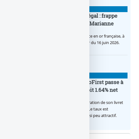
BANQUE : ACTUALITÉS
Pièce en OR française à cours légal : frappe
inaugurale du nouveau Bullion, Marianne
C’est une petite révolution, la nouvelle pièce en or française, à
cours légal, sera commercialisée à compter du 16 juin 2026.
BANQUE : ACTUALITÉS
Le taux du livret épargne BoursoFirst passe à
2.40% brut jusqu’à la fin 2026, soit 1.64% net
Boursobank augmente le taux de rémunération de son livret
épargne réservé à ses clients BoursoFirst. Le taux est
désormais est de 2.40% brut. Toujours aussi peu attractif.