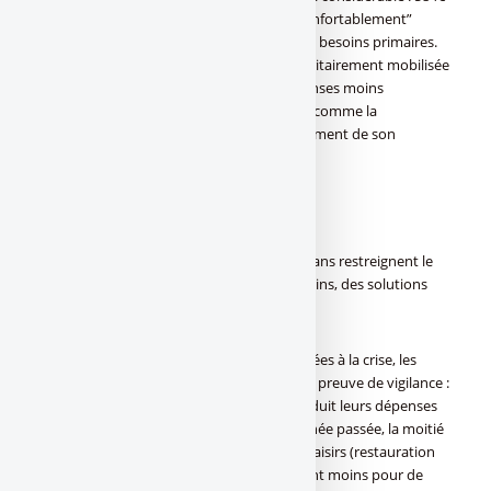
par mois en moyenne. Pour eux, “vivre confortablement”
passe en premier lieu par la satisfaction de besoins primaires.
Cette somme manquante serait ainsi prioritairement mobilisée
pour l’alimentation (41%), avant des dépenses moins
essentielles telles que les « petits plaisirs » comme la
restauration en livraison (34%) ou l’équipement de son
domicile (30%).
(c) Cofidis
Face à ces difficultés financières, les 25-34 ans restreignent le
champ des plaisirs et adoptent, pour certains, des solutions
fortes
Pour faire face aux difficultés financières liées à la crise, les
jeunes d’âge intermédiaire font avant tout preuve de vigilance :
73% des jeunes de 25 à 34 ans ont ainsi réduit leurs dépenses
pour faire des économies au cours de l’année passée, la moitié
d’entre eux (50%) restreignant les petits plaisirs (restauration
en livraison par exemple) et 41% dépensant moins pour de