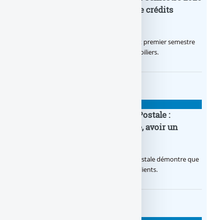
flamboyant, record d’encours de crédits
immobiliers octroyés
Le Crédit Agricole IDF a réalisé un excellent premier semestre
2026, via un octroi massif de crédits immobiliers.
BANQUE : ACTUALITÉS
20e anniversaire de la Banque Postale :
nouvelle campagne publicitaire, avoir un
temps d’avance
Avec sa nouvelle campagne, La Banque Postale démontre que
sa citoyenneté crée de la valeur pour ses clients.