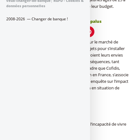
veux-changer-de-banque
|
RGPD - Cookies &
données personnelles
34 ans pour finir le mois sans se soucier de leur budget.
2008-2026 — Changer de banque !
Publié le
samedi 12 juin 2021
par
Denis Lapalus
Concernée en premier lieu par l’insertion sur le marché de
l’emploi ou la réalisation de nombreux projets pour s’installer
dans la vie, les jeunes âgés de 25 à 34 ans voient leurs envies
mises à mal par la crise sanitaire et ses conséquences, tant
économiques que sociales. C’est dans ce cadre que Cofidis,
acteur majeur du crédit à la consommation en France, s’associe
à l’institut CSA Research pour dévoiler une enquête sur l’impact
de la crise économique sur une population en situation de
difficulté financière.
(c) Cofidis
Jeunes de 25-34 ans : une population dans l’incapacité de vivre
confortablement