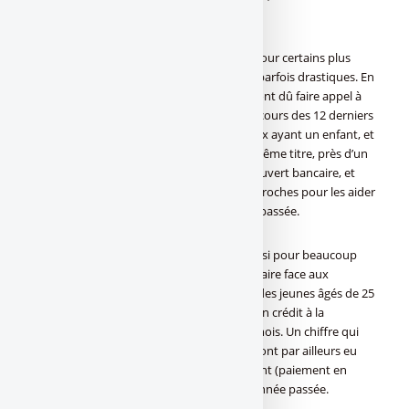
durées allant jusqu’à 48 mois.
Mais l’impact de la crise économique est pour certains plus
fort, les obligeant à adopter des mesures parfois drastiques. En
effet, 23% des jeunes âgés de 25 à 34 ans ont dû faire appel à
une association ou à l’aide alimentaire au cours des 12 derniers
mois. Un chiffre qui monte à 32% chez ceux ayant un enfant, et
à 40% chez ceux ayant deux enfants. Au même titre, près d’un
sur deux (47%) a dû avoir recours au découvert bancaire, et
une proportion proche a fait appel à des proches pour les aider
financièrement (44%) au cours de l’année passée.
Enfin, le crédit à la consommation est choisi pour beaucoup
comme un véritable coup de pouce pour faire face aux
difficultés financières liées à la crise : 31% des jeunes âgés de 25
à 34 ans ont en effet souscrit à au moins un crédit à la
consommation au cours des 12 derniers mois. Un chiffre qui
s’élève à 36% chez les CSP+. Quelque 46% ont par ailleurs eu
recours à une option de facilité de paiement (paiement en
plusieurs fois par exemple) au cours de l’année passée.