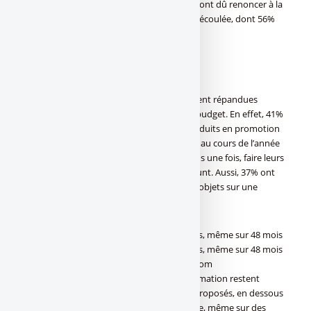
l’habillement. En outre, 43% des 25-34 ans ont dû renoncer à la
réalisation d’un projet au cours de l’année écoulée, dont 56%
pour des raisons financières.
(c) Cofidis
Certaines tactiques sont aussi très largement répandues
auprès des 25-34 ans pour optimiser leur budget. En effet, 41%
d’entre eux affirment avoir acheté des produits en promotion
ou dont la date de péremption est proche au cours de l’année
passée, tandis que 38% sont allés, au moins une fois, faire leurs
courses dans une enseigne de Hard Discount. Aussi, 37% ont
arrondi leur fin de mois en revendant des objets sur une
plateforme de vente entre particuliers.
Crédit conso : ces offres de taux attractives, même sur 48 mois
Crédit conso : ces offres de taux attractives, même sur 48 mois
(c) FranceTransactions.com/stock.adobe.com
Les meilleurs taux des crédits à la consommation restent
encore attractifs, avec des taux de crédit proposés, en dessous
du rythme actuel annuel de l’inflation, et ce, même sur des