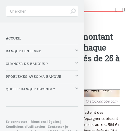
Changer de banque !
Accueil
>
Banque : Actualités
>
568 euros : c’est le montant
ACCUEIL
moyen manquant chaque
BANQUES EN LIGNE
mois aux jeunes âgés de 25 à
CHANGER DE BANQUE ?
34 ans pour vivre
PROBLÈMES AVEC MA BANQUE
confortablement
QUELLE BANQUE CHOISIR ?
© stock.adobe.com
Alors que l’épargne moyenne des Français atteint des
sommets, ceux qui n’ont pas les moyens d’épargner subissent
Se connecter
|
Mentions légales
|
évidemment bien plus largement la crise que les autres. 584 € :
Conditions d’utilisation
|
Contacter je-
c’est la somme moyenne qui manque aux jeunes âgés de 25 à