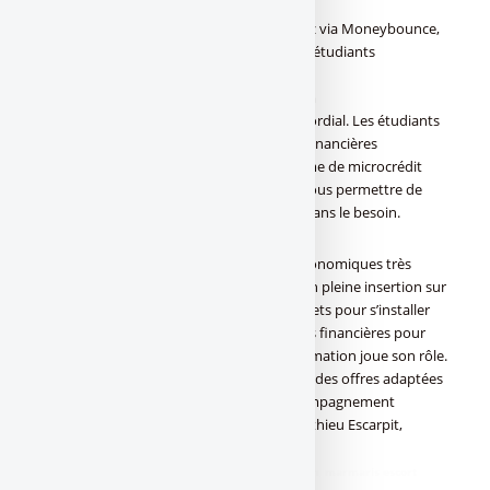
Placement solidaire en microcrédit : prêtez via Moneybounce,
plateforme bancaire et sociale dédiée aux étudiants
Microcrédit étudiant (c)
FranceTransactions.com/stock.adobe.com
Donnez du sens à son épargne, c’est primordial. Les étudiants
traversent cette crise avec des difficultés financières
récurrentes. Moneybounce, une plateforme de microcrédit
responsable dédiée aux étudiants, peut vous permettre de
prêter de petites sommes aux étudiants dans le besoin.
« La crise sanitaire a des conséquences économiques très
dures sur les jeunes âgés de 25 à 34 ans. En pleine insertion sur
le marché du travail et portés par des projets pour s’installer
dans la vie, ceux-ci ont besoin de solutions financières pour
avancer. C’est ici que le crédit à la consommation joue son rôle.
Chez Cofidis, nous nous attachons à offrir des offres adaptées
à chaque situation en proposant un accompagnement
responsable et personnalisé », affirme Mathieu Escarpit,
Directeur Marketing chez Cofidis France.
didim escort
,
marmaris escort
,
didim escort bayan
,
marmaris escort