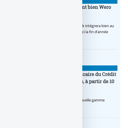
BANQUE : ACTUALITÉS
BoursoBank intègrera finalement bien Wero
dès la fin 2026
Après de multiples hésitations, Boursobank intégrera bien au
final la solution de virement SEPA Wero d’ici la fin d’année
2026.
BANQUE : ACTUALITÉS
Pro by CA : la nouvelle offre bancaire du Crédit
Agricole pour les entrepreneurs, à partir de 10
euros par mois
Le Crédit Agricole lance Pro by CA, une nouvelle gamme
d’offres bancaires pour les Pros.