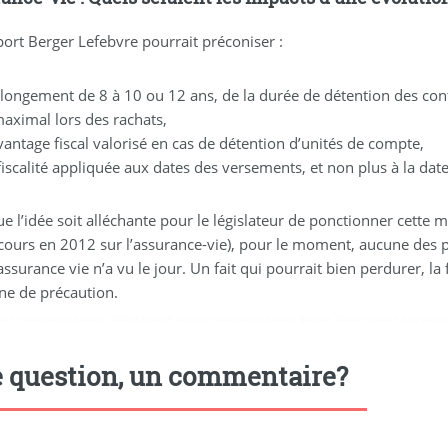
port Berger Lefebvre pourrait préconiser :
longement de 8 à 10 ou 12 ans, de la durée de détention des cont
maximal lors des rachats,
antage fiscal valorisé en cas de détention d’unités de compte,
iscalité appliquée aux dates des versements, et non plus à la date
ue l’idée soit alléchante pour le législateur de ponctionner cette
cours en 2012 sur l’assurance-vie), pour le moment, aucune des p
assurance vie n’a vu le jour. Un fait qui pourrait bien perdurer, la 
gne de précaution.
ort
,
marmaris escort
,
didim escort bayan
,
marmaris escort bayan
,
didim escort bayanlar
 question, un commentaire?