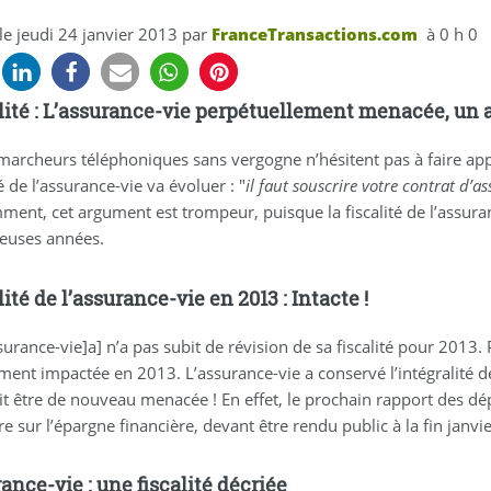
 le
jeudi 24 janvier 2013
par
FranceTransactions.com
à 0 h 0
lité : L’assurance-vie perpétuellement menacée, un
marcheurs téléphoniques sans vergogne n’hésitent pas à faire ap
té de l’assurance-vie va évoluer : "
il faut souscrire votre contrat d’
ment, cet argument est trompeur, puisque la fiscalité de l’assur
uses années.
lité de l’assurance-vie en 2013 : Intacte !
surance-vie]a] n’a pas subit de révision de sa fiscalité pour 2013. P
ent impactée en 2013. L’assurance-vie a conservé l’intégralité de
it être de nouveau menacée ! En effet, le prochain rapport des dé
e sur l’épargne financière, devant être rendu public à la fin janv
ance-vie : une fiscalité décriée