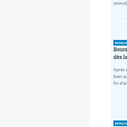
immobi
BANQUE 
Bours
dès l
Après 
bien au
fin d’
BANQUE 