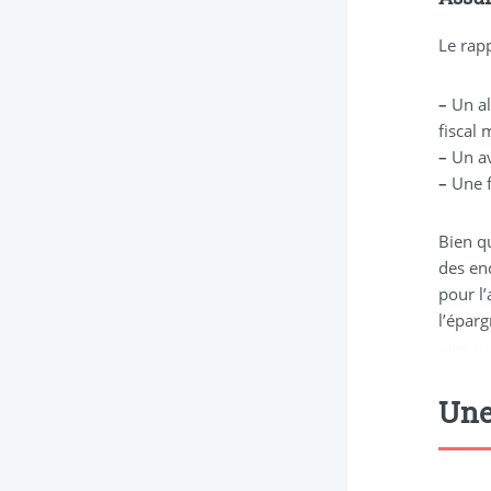
Le rap
–
Un al
fiscal 
–
Un av
–
Une f
Bien q
des en
pour l’
l’épar
didim esc
Une