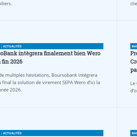
liers.
cli
: ACTUALITÉS
BA
oBank intègrera finalement bien Wero
Pr
a fin 2026
Cr
pa
de multiples hésitations, Boursobank intégrera
 final la solution de virement SEPA Wero d’ici la
Le 
année 2026.
d’o
: ACTUALITÉS
BA