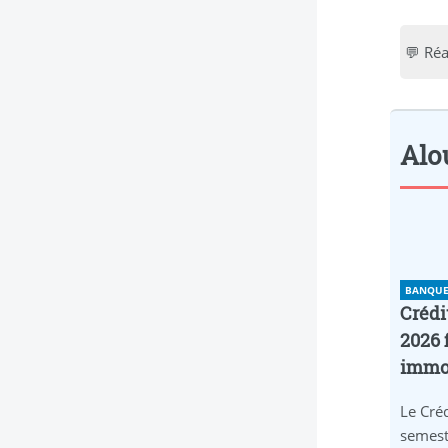
💬 Réa
Alou
BANQUE 
Crédi
2026 
immob
Le Créd
semest