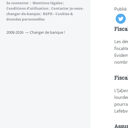
Se connecter
|
Mentions légales
|
Conditions d’utilisation
|
Contacter je-veux-
Publié
changer-de-banque
|
RGPD - Cookies &
données personnelles
Fisca
2008-2026 — Changer de banque !
Les dé
fiscali
Evidem
nombre
Fisca
L’[a[as
lourdem
pourra
Lefebvr
Assur