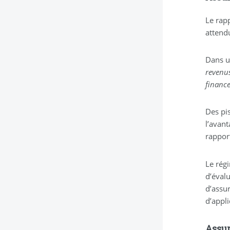
Le rap
attendu
Dans u
revenus
finance
Des pis
l’avant
rappor
Le rég
d’éval
d’assu
d’appli
Assur