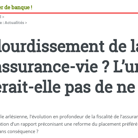
r de banque !
l
>
 : Actualités
>
lourdissement de la
’assurance-vie ? L’
rait-elle pas de ne 
le arlésienne, l’évolution en profondeur de la fiscalité de l’assuran
ation d’un rapport préconisant une reforme du placement préféré 
sans conséquence ?