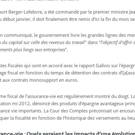
port Berger-Lefebvre, a été commandé par le premier ministre Je
 début janvier, il doit finalement être remis d’ici la fin du mois s
n communiqué, le gouvernement livre les grandes lignes des mesu
 du capital sur celle des revenus du travail
" dans "
l’objectif d’offri
ments plus longs aux entreprises
".
tes fiscales qui sont en accord avec le rapport Gallois sur l’épa
age fiscal en fonction du temps de détention des contrats d’[a[ass
t aux contrats monosupport en euros.
ime fiscal de l’assurance-vie est régulièrement montré du doigt. 
uation mi-2012, dénoncé des produits d’épargne avantageux princ
rance vie importants. La Cour des Comptes préconisait un encou
quer la fiscalité en fonction de l’historique des versements au lie
ance-vie : Quels seraient les impacts d’une évolution 