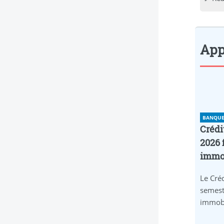
Appl
BANQUE 
Crédi
2026 
immob
Le Créd
semest
immobi