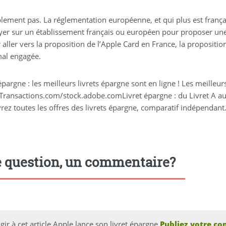
lement pas. La réglementation européenne, et qui plus est françai
yer sur un établissement français ou européen pour proposer une 
 aller vers la proposition de l’Apple Card en France, la propositi
al engagée.
épargne : les meilleurs livrets épargne sont en ligne ! Les meilleurs
Transactions.com/stock.adobe.comLivret épargne : du Livret A au
rez toutes les offres des livrets épargne, comparatif indépendant
ort
,
marmaris escort
,
didim escort bayan
,
marmaris escort bayan
,
didim escort bayanlar
 question, un commentaire?
gir à cet article Apple lance son livret épargne
Publiez votre co