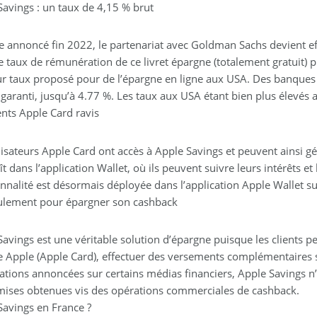
Savings : un taux de 4,15 % brut
annoncé fin 2022, le partenariat avec Goldman Sachs devient effe
 taux de rémunération de ce livret épargne (totalement gratuit) pr
ur taux proposé pour de l’épargne en ligne aux USA. Des banques
l garanti, jusqu’à 4.77 %. Les taux aux USA étant bien plus élevés
ents Apple Card ravis
ilisateurs Apple Card ont accès à Apple Savings et peuvent ainsi g
t dans l’application Wallet, où ils peuvent suivre leurs intérêts et
onnalité est désormais déployée dans l’application Apple Wallet su
ulement pour épargner son cashback
Savings est une véritable solution d’épargne puisque les clients p
 Apple (Apple Card), effectuer des versements complémentaires 
ations annoncées sur certains médias financiers, Apple Savings n
mises obtenues vis des opérations commerciales de cashback.
Savings en France ?