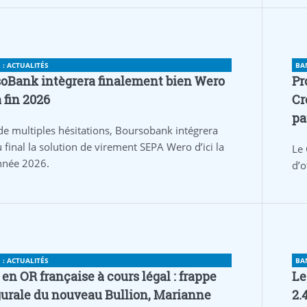
: ACTUALITÉS
BA
oBank intègrera finalement bien Wero
Pr
a fin 2026
Cr
pa
de multiples hésitations, Boursobank intégrera
 final la solution de virement SEPA Wero d’ici la
Le 
année 2026.
d’o
: ACTUALITÉS
BA
 en OR française à cours légal : frappe
Le
urale du nouveau Bullion, Marianne
2.