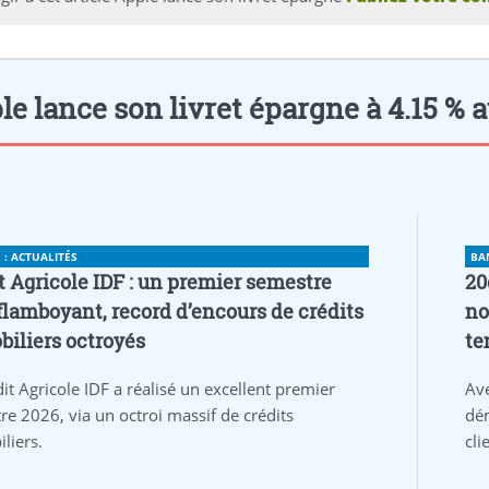
e lance son livret épargne à 4.15 % a
: ACTUALITÉS
BA
t Agricole IDF : un premier semestre
20
flamboyant, record d’encours de crédits
no
iliers octroyés
te
it Agricole IDF a réalisé un excellent premier
Av
re 2026, via un octroi massif de crédits
dém
liers.
cli