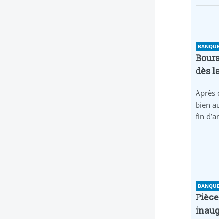
BANQUE 
Bours
dès l
Après 
bien au
fin d’
BANQUE 
Pièce
inaug