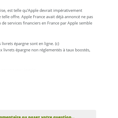
se, est telle qu’Apple devrait impérativement
telle offre. Apple France avait déjà annoncé ne pas
on de services financiers en France par Apple semble
 livrets épargne sont en ligne. (c)
x livrets épargne non réglementés à taux boostés,
.
,
marmaris escort bayanlar
mmentaire ou posez votre question...