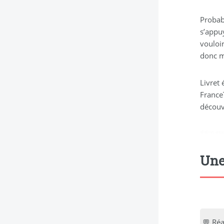
Probab
s’appu
vouloir
donc m
Livret 
France
découv
didim esc
Une
💬 Réa