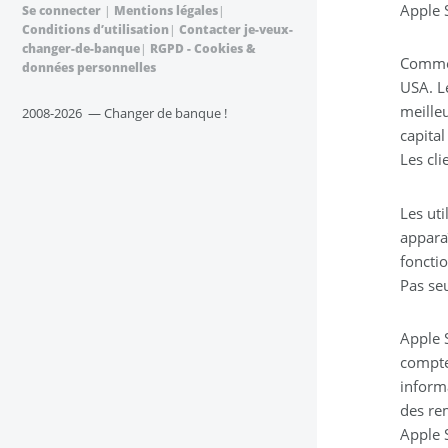
Apple 
Se connecter
|
Mentions légales
|
Conditions d’utilisation
|
Contacter je-veux-
changer-de-banque
|
RGPD - Cookies &
Comme 
données personnelles
USA. Le
meille
2008-2026 — Changer de banque !
capita
Les cli
Les ut
apparaî
foncti
Pas se
Apple 
compte
inform
des re
Apple 