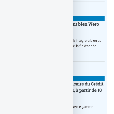
BANQUE : ACTUALITÉS
BoursoBank intègrera finalement bien Wero
dès la fin 2026
Après de multiples hésitations, Boursobank intégrera bien au
final la solution de virement SEPA Wero d’ici la fin d’année
2026.
BANQUE : ACTUALITÉS
Pro by CA : la nouvelle offre bancaire du Crédit
Agricole pour les entrepreneurs, à partir de 10
euros par mois
Le Crédit Agricole lance Pro by CA, une nouvelle gamme
d’offres bancaires pour les Pros.