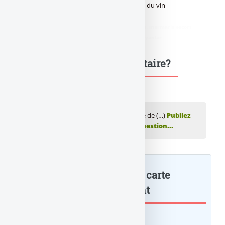
ou encore Kdovino, première carte cadeau du vin
commercialisée auprès du grand public.
didim escort
,
marmaris escort
,
didim escort bayan
,
marmaris escort
bayan
,
didim escort bayanlar
,
marmaris escort bayanlar
Une question, un commentaire?
💬 Réagir à cet article Aqoba : le spécialiste de (…)
Publiez
votre commentaire ou posez votre question...
Aqoba : le spécialiste de la carte
affinitaire : à lire également