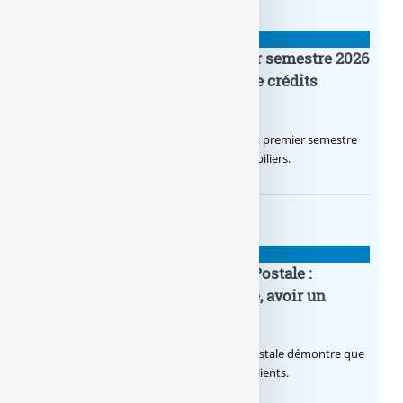
BANQUE : ACTUALITÉS
Crédit Agricole IDF : un premier semestre 2026
flamboyant, record d’encours de crédits
immobiliers octroyés
Le Crédit Agricole IDF a réalisé un excellent premier semestre
2026, via un octroi massif de crédits immobiliers.
BANQUE : ACTUALITÉS
20e anniversaire de la Banque Postale :
nouvelle campagne publicitaire, avoir un
temps d’avance
Avec sa nouvelle campagne, La Banque Postale démontre que
sa citoyenneté crée de la valeur pour ses clients.