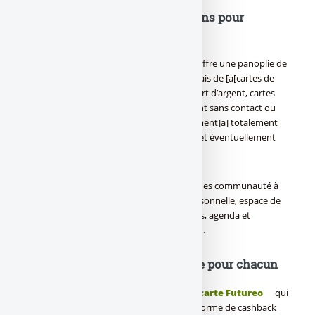
Aqoba : une panoplie de solutions pour
fidéliser
Dans le cadre de ses partenariats, Aqoba offre une panoplie de
services, avantages ou assistance par le biais de [a[cartes de
paiement]a], cartes de retrait et de transfert d’argent, cartes
pré-chargées, cartes post-payées, paiement sans contact ou
paiement mobile. Des [a[moyens de paiement]a] totalement
"brandés", sans [a[changer de banque]a], et éventuellement
sous licence internationale Mastercard.
L’établissement va même jusqu’à animer des communauté à
travers des sites Internet : messagerie personnelle, espace de
discussion et d’échange entre les membres, agenda et
sélection d’événements ou jeux concours…
Aqoba : une carte personnalisée pour chacun
Aqoba est à l’origine de projets comme la
carte Futureo
qui
permet de préparer sa [a[retraite]a] sous forme de cashback