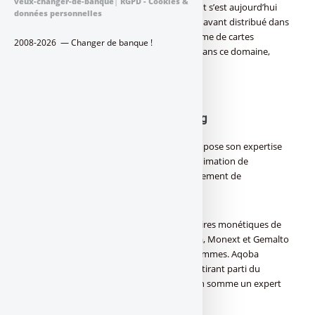
veux-changer-de-banque
|
RGPD - Cookies &
[a[carte bancaire]a]. Le moyen de paiement s’est aujourd’hui
données personnelles
littéralement démocratisé pour être dorénavant distribué dans
la plupart des commerces parfois sous forme de cartes
2008-2026 — Changer de banque !
affinitaires. Un intervenant se démarque dans ce domaine,
Aqoba...
Aqoba : maximiser le couple
monétique/solutions marketing
Aqoba est un opérateur marketing qui propose son expertise
le domaine du moyen de paiement, de l’animation de
programme ou dans le cadre du développement de
partenariats.
Ainsi l’entreprise s’est associée à 4 partenaires monétiques de
référence Mastercard, Crédit Mutuel Arkéa, Monext et Gemalto
pour développer l’ensemble de ses programmes. Aqoba
indique haut et fort son modèle novateur tirant parti du
couple monétique/solutions marketing, en somme un expert
de la carte affinitaire.