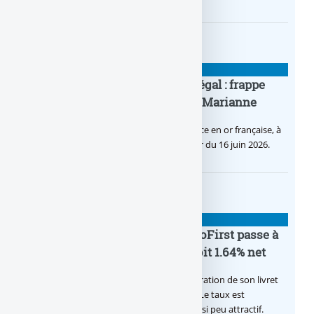
BANQUE : ACTUALITÉS
Pièce en OR française à cours légal : frappe
inaugurale du nouveau Bullion, Marianne
C’est une petite révolution, la nouvelle pièce en or française, à
cours légal, sera commercialisée à compter du 16 juin 2026.
BANQUE : ACTUALITÉS
Le taux du livret épargne BoursoFirst passe à
2.40% brut jusqu’à la fin 2026, soit 1.64% net
Boursobank augmente le taux de rémunération de son livret
épargne réservé à ses clients BoursoFirst. Le taux est
désormais est de 2.40% brut. Toujours aussi peu attractif.