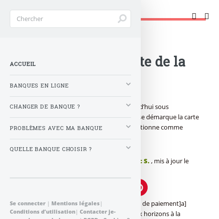
Changer de banque !
Accueil
>
Banque : Actualités
>
Aqoba : le spécialiste de la
ACCUEIL
carte affinitaire
BANQUES EN LIGNE
Aqoba : la carte bancaire se décline aujourd’hui sous
CHANGER DE BANQUE ?
différentes formes, une grande tendance se démarque la carte
affinitaire, un opérateur marketing se positionne comme
PROBLÈMES AVEC MA BANQUE
leader du secteur, Aqoba...
QUELLE BANQUE CHOISIR ?
Publié le
lundi 10 janvier 2011
par
Frédéric S.
, mis à jour le
jeudi 6 janvier 2011 à 15 h 26
La directive européenne sur les [a[moyens de paiement]a]
Se connecter
|
Mentions légales
|
Conditions d’utilisation
|
Contacter je-
adopté en avril 2007 a ouvert de nouveaux horizons à la