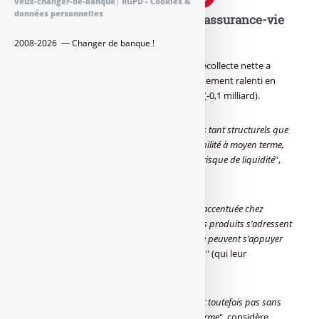
veux-changer-de-banque
|
RGPD - Cookies &
données personnelles
Aucun souci de liquidité dans l’assurance-vie
malgré la décollecte :
2008-2026 — Changer de banque !
Sur les quatre premiers mois de 2012, la décollecte nette a
atteint 2,1 milliards d’euros, mais elle a fortement ralenti en
avril avec un solde quasiment à l’équilibre (-0,1 milliard).
"
Si cette décollecte, attribuable à des facteurs tant structurels que
conjoncturels, pose des problèmes de rentabilité à moyen terme,
elle ne s’accompagne pas pour l’heure d’un risque de liquidité
",
estime Moody’s.
L’agence relève que la décollecte "
est plus accentuée chez
certains assureurs, notamment ceux dont les produits s’adressent
essentiellement à une clientèle aisée et qui ne peuvent s’appuyer
sur des réseaux de distribution propriétaires
" (qui leur
appartiennent).
De manière générale, ce mouvement "
n’est toutefois pas sans
poser un problème de rentabilité à moyen terme
", considère