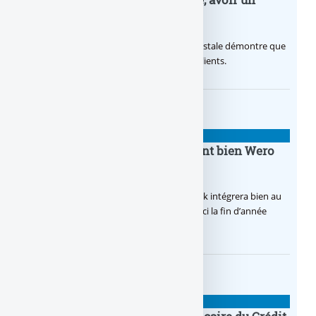
temps d’avance
Avec sa nouvelle campagne, La Banque Postale démontre que
sa citoyenneté crée de la valeur pour ses clients.
BANQUE : ACTUALITÉS
BoursoBank intègrera finalement bien Wero
dès la fin 2026
Après de multiples hésitations, Boursobank intégrera bien au
final la solution de virement SEPA Wero d’ici la fin d’année
2026.
BANQUE : ACTUALITÉS