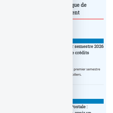
Assurance-vie : Aucun risque de
liquidité à... : à lire également
BANQUE : ACTUALITÉS
Crédit Agricole IDF : un premier semestre 2026
flamboyant, record d’encours de crédits
immobiliers octroyés
Le Crédit Agricole IDF a réalisé un excellent premier semestre
2026, via un octroi massif de crédits immobiliers.
BANQUE : ACTUALITÉS
20e anniversaire de la Banque Postale :
nouvelle campagne publicitaire, avoir un