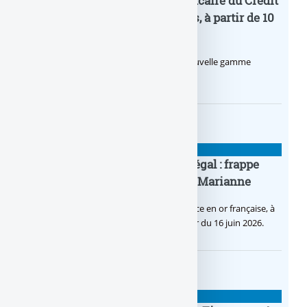
Pro by CA : la nouvelle offre bancaire du Crédit
Agricole pour les entrepreneurs, à partir de 10
euros par mois
Le Crédit Agricole lance Pro by CA, une nouvelle gamme
d’offres bancaires pour les Pros.
BANQUE : ACTUALITÉS
Pièce en OR française à cours légal : frappe
inaugurale du nouveau Bullion, Marianne
C’est une petite révolution, la nouvelle pièce en or française, à
cours légal, sera commercialisée à compter du 16 juin 2026.
BANQUE : ACTUALITÉS