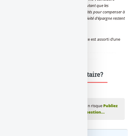
Benjamin Serra, analyste de Moody’s. "
D’autant que les
possibilités de développer de nouvelles activités pour compenser à
l’avenir la baisse des profits générés par l’activité d’épargne restent
limités dans le contexte actuel
", ajoute-t-il.
Le secteur de l’[a[assurance-vie]a] en France est assorti d’une
perspective négative.
didim escort
,
marmaris escort
,
didim escort bayan
,
marmaris escort
bayan
,
didim escort bayanlar
,
marmaris escort bayanlar
Une question, un commentaire?
💬 Réagir à cet article Assurance-vie : Aucun risque
Publiez
votre commentaire ou posez votre question...