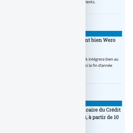
sa citoyenneté crée de la valeur pour ses clients.
BANQUE : ACTUALITÉS
BoursoBank intègrera finalement bien Wero
dès la fin 2026
Après de multiples hésitations, Boursobank intégrera bien au
final la solution de virement SEPA Wero d’ici la fin d’année
2026.
BANQUE : ACTUALITÉS
Pro by CA : la nouvelle offre bancaire du Crédit
Agricole pour les entrepreneurs, à partir de 10
euros par mois