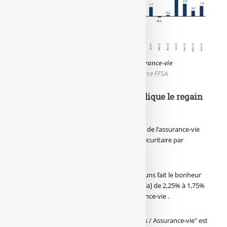
Historique collecte nette assurance-vie
Chiffres depuis juin 2011 Source FFSA
Assurance-vie : comment s’explique le regain
d’intérêt des épargnants ?
En premier lieu, le statu-quo sur la fiscalité de l’assurance-vie
en 2013 a renforcé l’image de placement sécuritaire par
excellence.
Dans un deuxième temps, le malheur des uns fait le bonheur
des autres ! Le recul du taux du [a[Livret A]a] de 2,25% à 1,75%
au 1er février a profité au contrat d’assurance-vie .
Si le taux d’intérêt moyen des "fonds euros / Assurance-vie" est