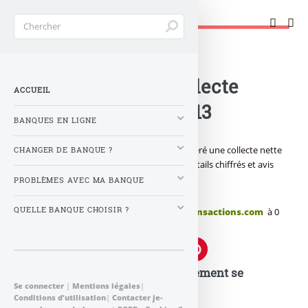
Changer de banque !
Accueil
>
Banque : Actualités
>
Assurance-vie : collecte
ACCUEIL
positive en avril 2013
BANQUES EN LIGNE
Placement épargne : l’assurance-vie a généré une collecte nette
CHANGER DE BANQUE ?
positive pour le 5ième mois consécutif. Détails chiffrés et avis
des internautes...
PROBLÈMES AVEC MA BANQUE
QUELLE BANQUE CHOISIR ?
Publié le
lundi 27 mai 2013
par
FranceTransactions.com
à 0
h 0
Assurance-vie : en 2013, le placement se
Se connecter
|
Mentions légales
|
remplume !
Conditions d’utilisation
|
Contacter je-