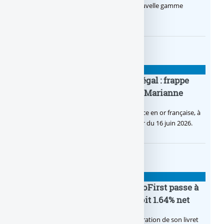
Le Crédit Agricole lance Pro by CA, une nouvelle gamme
d’offres bancaires pour les Pros.
BANQUE : ACTUALITÉS
Pièce en OR française à cours légal : frappe
inaugurale du nouveau Bullion, Marianne
C’est une petite révolution, la nouvelle pièce en or française, à
cours légal, sera commercialisée à compter du 16 juin 2026.
BANQUE : ACTUALITÉS
Le taux du livret épargne BoursoFirst passe à
2.40% brut jusqu’à la fin 2026, soit 1.64% net
Boursobank augmente le taux de rémunération de son livret