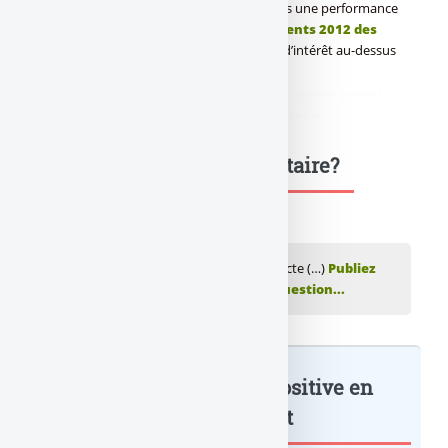
en baisse en 2012, ils procurent néanmoins une performance
de marché de 3%. Les
meilleurs rendements 2012 des
fonds euros
affichent même des taux d’intérêt au-dessus
des 4%.
didim escort
,
marmaris escort
,
didim escort bayan
,
marmaris escort
bayan
,
didim escort bayanlar
,
marmaris escort bayanlar
Une question, un commentaire?
💬 Réagir à cet article Assurance-vie : collecte (…)
Publiez
votre commentaire ou posez votre question...
Assurance-vie : collecte positive en
avril 2013 : à lire également