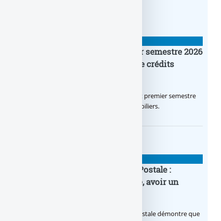
BANQUE : ACTUALITÉS
Crédit Agricole IDF : un premier semestre 2026
flamboyant, record d’encours de crédits
immobiliers octroyés
Le Crédit Agricole IDF a réalisé un excellent premier semestre
2026, via un octroi massif de crédits immobiliers.
BANQUE : ACTUALITÉS
20e anniversaire de la Banque Postale :
nouvelle campagne publicitaire, avoir un
temps d’avance
Avec sa nouvelle campagne, La Banque Postale démontre que