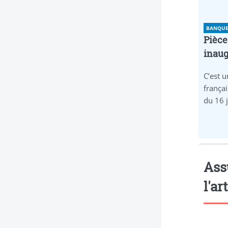
BANQUE 
Pièce
inaug
C’est u
frança
du 16 
Ass
l'ar