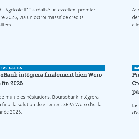
it Agricole IDF a réalisé un excellent premier
Av
re 2026, via un octroi massif de crédits
dém
liers.
cli
: ACTUALITÉS
BA
oBank intègrera finalement bien Wero
Pr
a fin 2026
Cr
pa
de multiples hésitations, Boursobank intégrera
 final la solution de virement SEPA Wero d’ici la
Le 
année 2026.
d’o