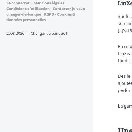
LinXe
Se connecter
|
Mentions légales
|
Conditions d’utilisation
|
Contacter je-veux-
changer-de-banque
|
RGPD - Cookies &
Sur le 
données personnelles
semaine
[a[SCPI
2008-2026 — Changer de banque !
En ce 
LinXea
fonds 
Dès le
ajoutée
perfor
La gam
didim esc
Une