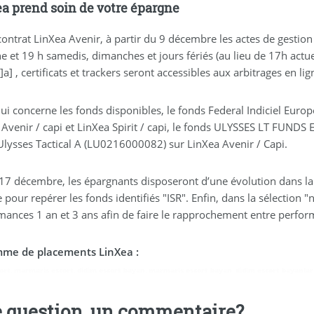
a prend soin de votre épargne
contrat LinXea Avenir, à partir du 9 décembre les actes de gestio
 et 19 h samedis, dimanches et jours fériés (au lieu de 17h actuell
]a] , certificats et trackers seront accessibles aux arbitrages en lig
qui concerne les fonds disponibles, le fonds Federal Indiciel Eur
 Avenir / capi et LinXea Spirit / capi, le fonds ULYSSES LT FUNDS
Ulysses Tactical A (LU0216000082) sur LinXea Avenir / Capi.
 17 décembre, les épargnants disposeront d’une évolution dans la 
 pour repérer les fonds identifiés "ISR". Enfin, dans la sélection 
mances 1 an et 3 ans afin de faire le rapprochement entre performa
me de placements LinXea :
ort
,
marmaris escort
,
didim escort bayan
,
marmaris escort bayan
,
didim escort bayanlar
 question, un commentaire?