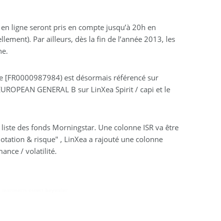
n en ligne seront pris en compte jusqu’à 20h en
ement). Par ailleurs, dès la fin de l’année 2013, les
ne.
ope [FR0000987984) est désormais référencé sur
 EUROPEAN GENERAL B sur LinXea Spirit / capi et le
liste des fonds Morningstar. Une colonne ISR va être
"notation & risque" , LinXea a rajouté une colonne
nce / volatilité.
,
marmaris escort bayanlar