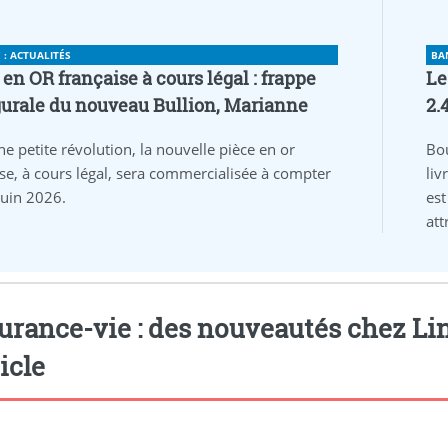
: ACTUALITÉS
BA
 en OR française à cours légal : frappe
Le
urale du nouveau Bullion, Marianne
2.
ne petite révolution, la nouvelle pièce en or
Bo
ise, à cours légal, sera commercialisée à compter
liv
juin 2026.
est
att
urance-vie : des nouveautés chez LinX
ticle