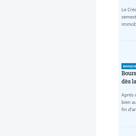
Le Créd
semest
immobi
BANQUE 
Bours
dès l
Après 
bien au
fin d’