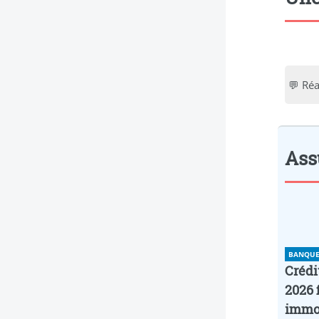
💬 Réa
Ass
BANQUE 
Crédi
2026 
immob