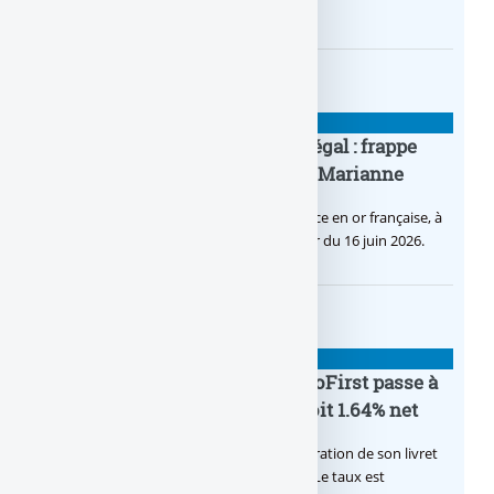
d’offres bancaires pour les Pros.
BANQUE : ACTUALITÉS
Pièce en OR française à cours légal : frappe
inaugurale du nouveau Bullion, Marianne
C’est une petite révolution, la nouvelle pièce en or française, à
cours légal, sera commercialisée à compter du 16 juin 2026.
BANQUE : ACTUALITÉS
Le taux du livret épargne BoursoFirst passe à
2.40% brut jusqu’à la fin 2026, soit 1.64% net
Boursobank augmente le taux de rémunération de son livret
épargne réservé à ses clients BoursoFirst. Le taux est