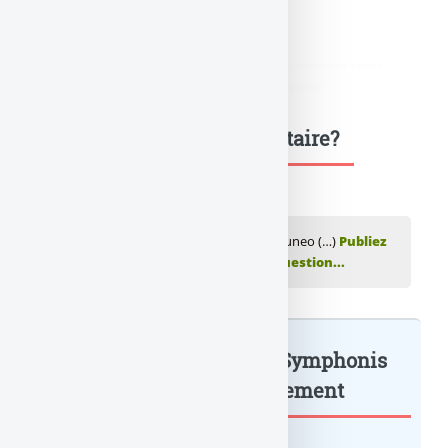
Symphonis Vie
didim escort
,
marmaris escort
,
didim escort bayan
,
marmaris escort
bayan
,
didim escort bayanlar
,
marmaris escort bayanlar
Une question, un commentaire?
💬 Réagir à cet article Assurance-vie : Fortuneo (…)
Publiez
votre commentaire ou posez votre question...
Assurance-vie : Fortuneo Symphonis
Vie décroche... : à lire également