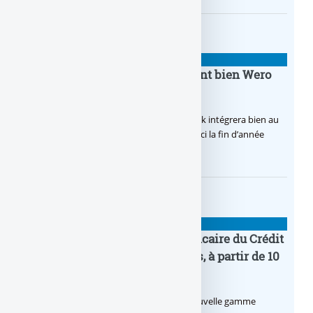
BANQUE : ACTUALITÉS
BoursoBank intègrera finalement bien Wero
dès la fin 2026
Après de multiples hésitations, Boursobank intégrera bien au
final la solution de virement SEPA Wero d’ici la fin d’année
2026.
BANQUE : ACTUALITÉS
Pro by CA : la nouvelle offre bancaire du Crédit
Agricole pour les entrepreneurs, à partir de 10
euros par mois
Le Crédit Agricole lance Pro by CA, une nouvelle gamme