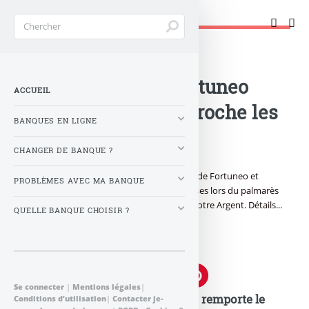
Changer de banque !
Accueil
>
Banque : Actualités
>
Assurance-vie : Fortuneo
ACCUEIL
Symphonis Vie décroche les
BANQUES EN LIGNE
lauriers
CHANGER DE BANQUE ?
Le contrat d’assurance-vie Symphonis Vie de Fortuneo et
PROBLÈMES AVEC MA BANQUE
Suravenir a décroché plusieurs récompenses lors du palmarès
2012 établit par le magazine Mieux Vivre Votre Argent. Détails...
QUELLE BANQUE CHOISIR ?
Publié le
mercredi 28 mars 2012
par
FranceTransactions.com
à 0 h 0
Se connecter
|
Mentions légales
|
Assurance-vie : Symphonis Vie remporte le
Conditions d’utilisation
|
Contacter je-