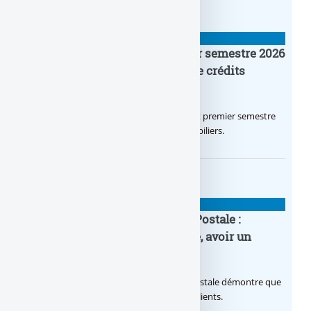
BANQUE : ACTUALITÉS
Crédit Agricole IDF : un premier semestre 2026
flamboyant, record d’encours de crédits
immobiliers octroyés
Le Crédit Agricole IDF a réalisé un excellent premier semestre
2026, via un octroi massif de crédits immobiliers.
BANQUE : ACTUALITÉS
20e anniversaire de la Banque Postale :
nouvelle campagne publicitaire, avoir un
temps d’avance
Avec sa nouvelle campagne, La Banque Postale démontre que
sa citoyenneté crée de la valeur pour ses clients.