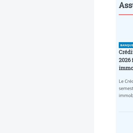
Assu
BANQUE 
Crédi
2026 
immob
Le Créd
semest
immobi