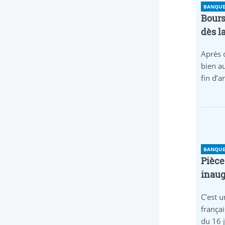
BANQUE 
Bours
dès l
Après 
bien au
fin d’
BANQUE 
Pièce
inaug
C’est u
frança
du 16 