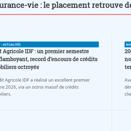
rance-vie : le placement retrouve des
: ACTUALITÉS
BA
t Agricole IDF : un premier semestre
20
flamboyant, record d’encours de crédits
no
iliers octroyés
te
it Agricole IDF a réalisé un excellent premier
Av
re 2026, via un octroi massif de crédits
dém
liers.
cli