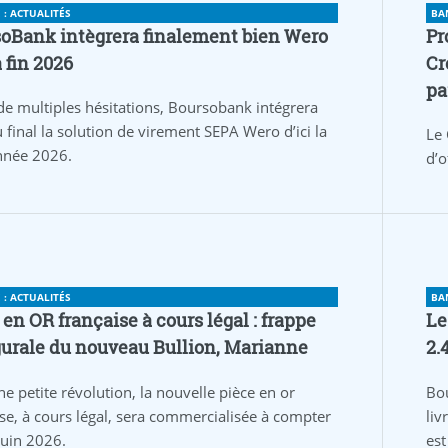
: ACTUALITÉS
BA
oBank intègrera finalement bien Wero
Pr
a fin 2026
Cr
pa
de multiples hésitations, Boursobank intégrera
 final la solution de virement SEPA Wero d’ici la
Le 
année 2026.
d’o
: ACTUALITÉS
BA
 en OR française à cours légal : frappe
Le
urale du nouveau Bullion, Marianne
2.
ne petite révolution, la nouvelle pièce en or
Bo
ise, à cours légal, sera commercialisée à compter
liv
juin 2026.
est