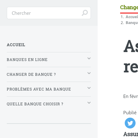
Change
Accuei
Banque
A
ACCUEIL
r
BANQUES EN LIGNE
CHANGER DE BANQUE ?
PROBLÈMES AVEC MA BANQUE
En févr
QUELLE BANQUE CHOISIR ?
Publié
Assur