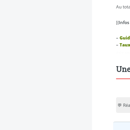
Au tota
[(
Infos
–
Guid
–
Taux
didim esc
Une
💬 Réa