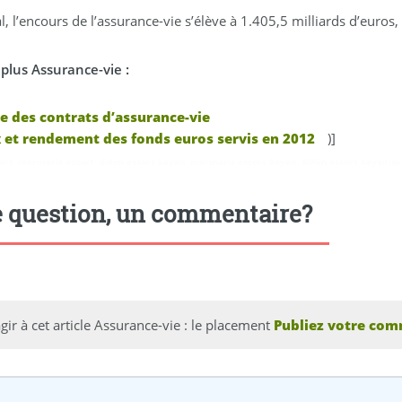
l, l’encours de l’assurance-vie s’élève à 1.405,5 milliards d’euros
 plus Assurance-vie :
e des contrats d’assurance-vie
 et rendement des fonds euros servis en 2012
)]
ort
,
marmaris escort
,
didim escort bayan
,
marmaris escort bayan
,
didim escort bayanlar
 question, un commentaire?
gir à cet article Assurance-vie : le placement
Publiez votre com