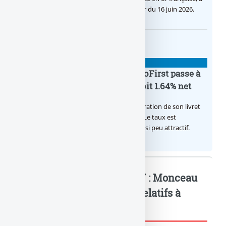
cours légal, sera commercialisée à compter du 16 juin 2026.
BANQUE : ACTUALITÉS
Le taux du livret épargne BoursoFirst passe à
2.40% brut jusqu’à la fin 2026, soit 1.64% net
Boursobank augmente le taux de rémunération de son livret
épargne réservé à ses clients BoursoFirst. Le taux est
désormais est de 2.40% brut. Toujours aussi peu attractif.
Assurance-Vie / Taux 2017 : Monceau
Assurances... : Mots-clés relatifs à
l'article