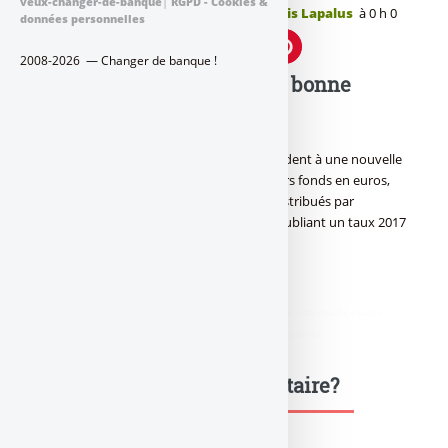
veux-changer-de-banque
|
RGPD - Cookies &
Publié le
vendredi 12 janvier 2018
par
Denis Lapalus
à 0 h 0
données personnelles
2008-2026 — Changer de banque !
Monceau Assurances, une bonne
nouvelle pour les assurés
Surprise ! Alors que les épargnants s’attendent à une nouvelle
baisse importante des rendements de leurs fonds en euros,
Capma & Capmi l’assureur des contrats distribués par
Monceau Assurances créé la surprise en publiant un taux 2017
en hausse de 30 points de base.
didim escort
,
marmaris escort
,
didim escort bayan
,
marmaris escort
bayan
,
didim escort bayanlar
,
marmaris escort bayanlar
Une question, un commentaire?