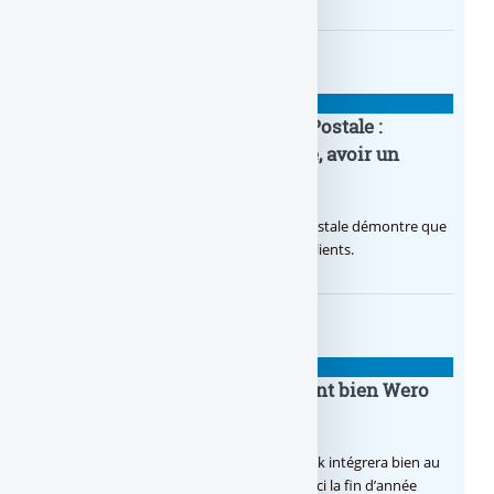
BANQUE : ACTUALITÉS
20e anniversaire de la Banque Postale :
nouvelle campagne publicitaire, avoir un
temps d’avance
Avec sa nouvelle campagne, La Banque Postale démontre que
sa citoyenneté crée de la valeur pour ses clients.
BANQUE : ACTUALITÉS
BoursoBank intègrera finalement bien Wero
dès la fin 2026
Après de multiples hésitations, Boursobank intégrera bien au
final la solution de virement SEPA Wero d’ici la fin d’année