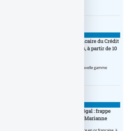
2026.
BANQUE : ACTUALITÉS
Pro by CA : la nouvelle offre bancaire du Crédit
Agricole pour les entrepreneurs, à partir de 10
euros par mois
Le Crédit Agricole lance Pro by CA, une nouvelle gamme
d’offres bancaires pour les Pros.
BANQUE : ACTUALITÉS
Pièce en OR française à cours légal : frappe
inaugurale du nouveau Bullion, Marianne
C’est une petite révolution, la nouvelle pièce en or française, à