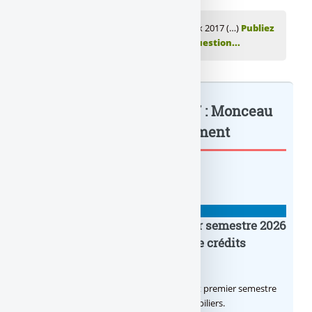
💬 Réagir à cet article Assurance-Vie / Taux 2017 (…)
Publiez
votre commentaire ou posez votre question...
Assurance-Vie / Taux 2017 : Monceau
Assurances... : à lire également
BANQUE : ACTUALITÉS
Crédit Agricole IDF : un premier semestre 2026
flamboyant, record d’encours de crédits
immobiliers octroyés
Le Crédit Agricole IDF a réalisé un excellent premier semestre
2026, via un octroi massif de crédits immobiliers.