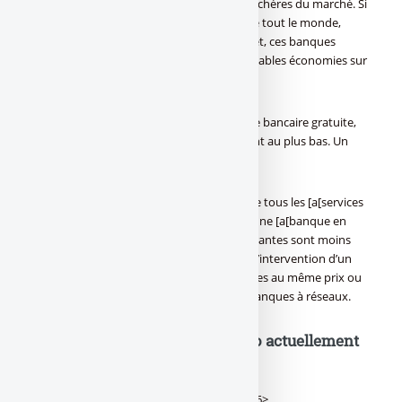
presse spécialisée comme étant les moins chères du marché. Si
elles ne correspondent pas aux besoins de tout le monde,
pour les clients familiers à l’usage d’Internet, ces banques
permettent néanmoins de réaliser de véritables économies sur
la facture des frais bancaires.
Ainsi, dans la plupart des cas, entre la carte bancaire gratuite,
l’absence de package bancaire, les frais sont au plus bas. Un
gain de 30 à 60% sur les frais bancaires !
Mais attention, n’espérez pas non plus que tous les [a[services
bancaires]a] soient moins chers auprès d’une [a[banque en
ligne]a]. Seules les opérations les plus courantes sont moins
chères, les autres opérations, nécessitant l’intervention d’un
chargé de clientèle notamment sont tarifées au même prix ou
sensiblement plus chères qu’auprès des banques à réseaux.
Banques en ligne : Offres promo actuellement
en vigueur
<bnk-liste-cumul-offres-promos|id_rub=16>