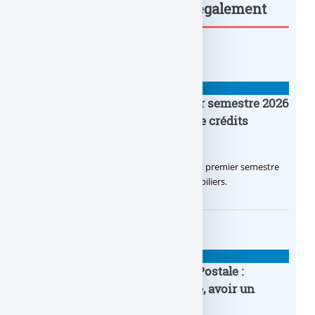
meilleures offres... : à lire également
BANQUE : ACTUALITÉS
Crédit Agricole IDF : un premier semestre 2026
flamboyant, record d’encours de crédits
immobiliers octroyés
Le Crédit Agricole IDF a réalisé un excellent premier semestre
2026, via un octroi massif de crédits immobiliers.
BANQUE : ACTUALITÉS
20e anniversaire de la Banque Postale :
nouvelle campagne publicitaire, avoir un
temps d’avance