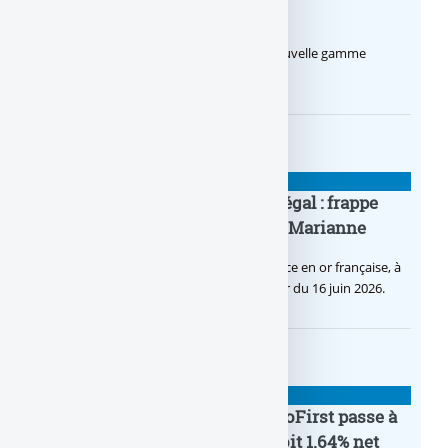
euros par mois
Le Crédit Agricole lance Pro by CA, une nouvelle gamme
d’offres bancaires pour les Pros.
BANQUE : ACTUALITÉS
Pièce en OR française à cours légal : frappe
inaugurale du nouveau Bullion, Marianne
C’est une petite révolution, la nouvelle pièce en or française, à
cours légal, sera commercialisée à compter du 16 juin 2026.
BANQUE : ACTUALITÉS
Le taux du livret épargne BoursoFirst passe à
2.40% brut jusqu’à la fin 2026, soit 1.64% net