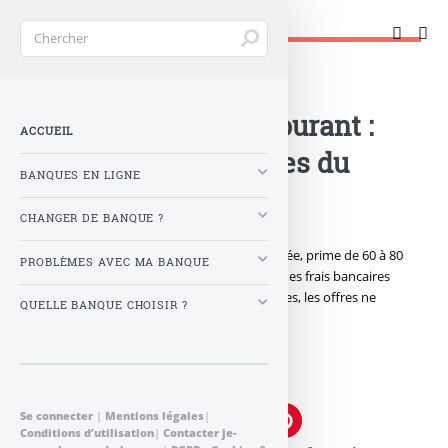
Changer de banque !
Accueil
>
Banque : Actualités
>
Banque / compte courant :
ACCUEIL
Les meilleures offres du
BANQUES EN LIGNE
moment !
CHANGER DE BANQUE ?
Carte bancaire à 0 € sans limitation de durée, prime de 60 à 80
PROBLÈMES AVEC MA BANQUE
€ à l’ouverture de votre compte courant, des frais bancaires
réduits sur les opérations les plus courantes, les offres ne
QUELLE BANQUE CHOISIR ?
manquent pas. Décryptage...
Publié le
jeudi 10 novembre 2011
par
FranceTransactions.com
Se connecter
|
Mentions légales
|
Conditions d’utilisation
|
Contacter je-