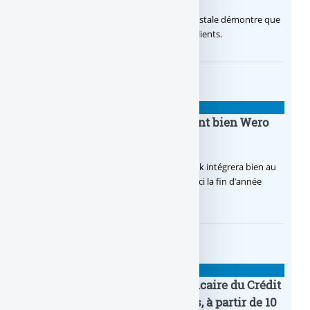
Avec sa nouvelle campagne, La Banque Postale démontre que
sa citoyenneté crée de la valeur pour ses clients.
BANQUE : ACTUALITÉS
BoursoBank intègrera finalement bien Wero
dès la fin 2026
Après de multiples hésitations, Boursobank intégrera bien au
final la solution de virement SEPA Wero d’ici la fin d’année
2026.
BANQUE : ACTUALITÉS
Pro by CA : la nouvelle offre bancaire du Crédit
Agricole pour les entrepreneurs, à partir de 10