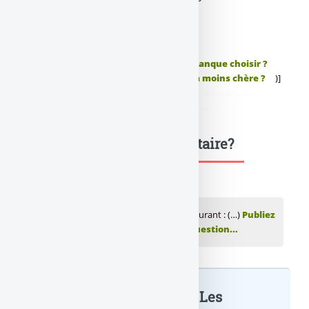
[(Infos plus sur les offres bancaires :
–
Je veux changer de banque : quelle banque choisir ?
–
Frais bancaires : quelle banque est la moins chère ?
)]
didim escort
,
marmaris escort
,
didim escort bayan
,
marmaris escort
bayan
,
didim escort bayanlar
,
marmaris escort bayanlar
Une question, un commentaire?
💬 Réagir à cet article Banque / compte courant : (…)
Publiez
votre commentaire ou posez votre question...
Banque / compte courant : Les