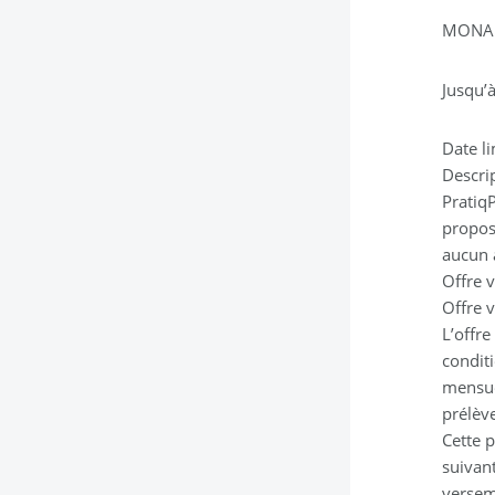
MONABA
Jusqu’
Date l
Descri
PratiqP
propos
aucun 
Offre 
Offre 
L’offr
condit
mensue
prélèv
Cette 
suivant
versem