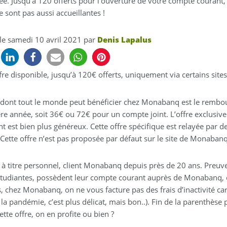
ée. Jusqu’à 120 offerts pour l’ouverture de votre compte courant,
e sont pas aussi accueillantes !
 le
samedi 10 avril 2021
par
Denis Lapalus
re disponible, jusqu’à 120€ offerts, uniquement via certains site
e dont tout le monde peut bénéficier chez Monabanq est le rembou
e année, soit 36€ ou 72€ pour un compte joint. L’offre exclusive d
 est bien plus généreux. Cette offre spécifique est relayée par d
 Cette offre n’est pas proposée par défaut sur le site de Monabanq
s, à titre personnel, client Monabanq depuis près de 20 ans. Preu
, étudiantes, possèdent leur compte courant auprès de Monabanq
s, chez Monabanq, on ne vous facture pas des frais d’inactivité ca
la pandémie, c’est plus délicat, mais bon..). Fin de la parenthèse 
ette offre, on en profite ou bien ?