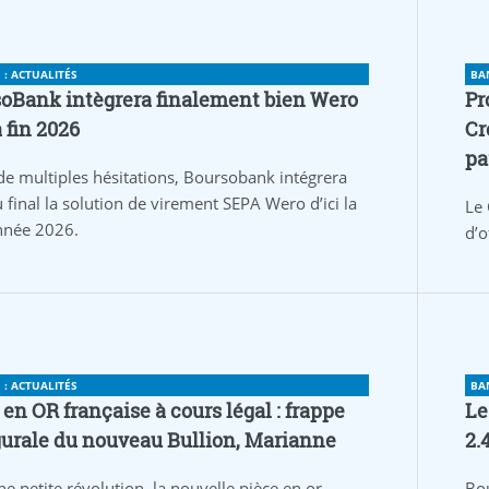
: ACTUALITÉS
BA
oBank intègrera finalement bien Wero
Pr
a fin 2026
Cr
pa
de multiples hésitations, Boursobank intégrera
 final la solution de virement SEPA Wero d’ici la
Le 
année 2026.
d’o
: ACTUALITÉS
BA
 en OR française à cours légal : frappe
Le
urale du nouveau Bullion, Marianne
2.
ne petite révolution, la nouvelle pièce en or
Bo