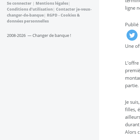
termin
Se connecter
|
Mentions légales
|
ligne n
Conditions d’utilisation
|
Contacter je-veux-
changer-de-banque
|
RGPD - Cookies &
données personnelles
Publié
2008-2026 — Changer de banque !
Une off
L’offr
premièr
montant
partie.
Je sui
filles
ailleur
durant 
Alors c