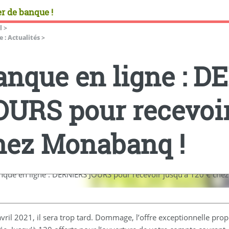
r de banque !
l
>
 : Actualités
>
anque en ligne : 
OURS pour recevoir 
hez Monabanq !
avril 2021, il sera trop tard. Dommage, l’offre exceptionnelle pr