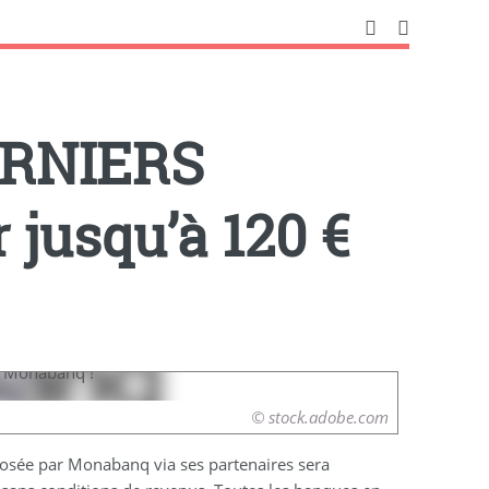
DERNIERS
jusqu’à 120 €
© stock.adobe.com
oposée par Monabanq via ses partenaires sera