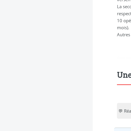
La sec
respec
10 opé
mois).
Autres 
didim esc
Une
💬 Réa