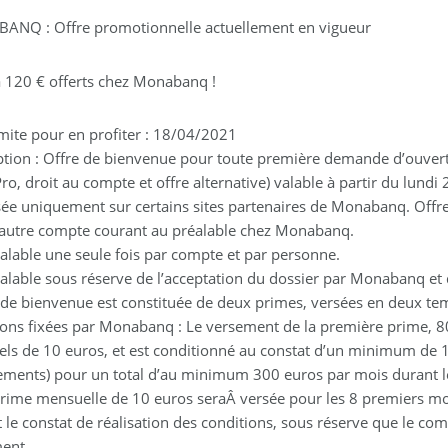
NQ : Offre promotionnelle actuellement en vigueur
à 120 € offerts chez Monabanq !
imite pour en profiter : 18/04/2021
ption : Offre de bienvenue pour toute première demande d’ouvert
ro, droit au compte et offre alternative) valable à partir du lundi
ée uniquement sur certains sites partenaires de Monabanq. Offr
autre compte courant au préalable chez Monabanq.
valable une seule fois par compte et par personne.
valable sous réserve de l’acceptation du dossier par Monabanq et 
e de bienvenue est constituée de deux primes, versées en deux temp
ions fixées par Monabanq : Le versement de la première prime, 
ls de 10 euros, et est conditionné au constat d’un minimum de 1
ements) pour un total d’au minimum 300 euros par mois durant l
prime mensuelle de 10 euros seraÂ versée pour les 8 premiers moi
 le constat de réalisation des conditions, sous réserve que le com
ent.