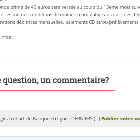
onde prime de 40 euros sera versée au cours du 13ème mois suiva
té ces mêmes conditions de manière cumulative au cours des 9
rations débitrices mensuelles, paiements CB et/ou prélèvements
infos :
ort
,
marmaris escort
,
didim escort bayan
,
marmaris escort bayan
,
didim escort bayanlar
 question, un commentaire?
gir à cet article Banque en ligne : DERNIERS (…)
Publiez votre c