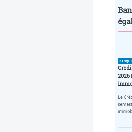
Ban
éga
BANQUE 
Crédi
2026 
immob
Le Créd
semest
immobi