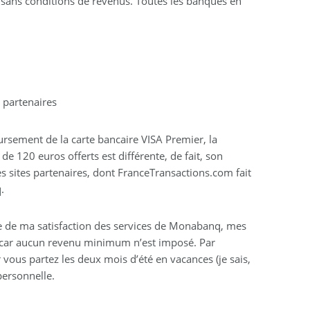
 sans conditions de revenus. Toutes les banques en
s partenaires
rsement de la carte bancaire VISA Premier, la
e 120 euros offerts est différente, de fait, son
es sites partenaires, dont FranceTransactions.com fait
.
ve de ma satisfaction des services de Monabanq, mes
, car aucun revenu minimum n’est imposé. Par
r vous partez les deux mois d’été en vacances (je sais,
personnelle.