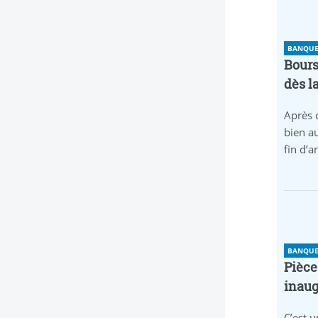
BANQUE 
Bours
dès l
Après 
bien au
fin d’
BANQUE 
Pièce
inaug
C’est u