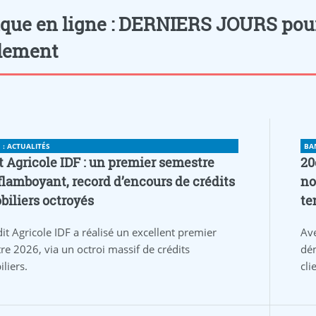
que en ligne : DERNIERS JOURS pour re
lement
: ACTUALITÉS
BA
t Agricole IDF : un premier semestre
20
flamboyant, record d’encours de crédits
no
iliers octroyés
te
it Agricole IDF a réalisé un excellent premier
Av
re 2026, via un octroi massif de crédits
dém
liers.
cli