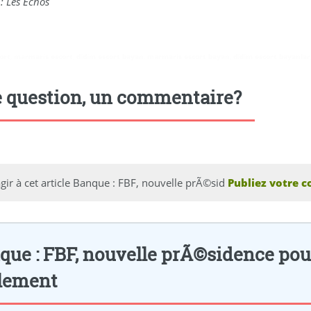
: Les Echos
ort
,
marmaris escort
,
didim escort bayan
,
marmaris escort bayan
,
didim escort bayanlar
 question, un commentaire?
gir à cet article Banque : FBF, nouvelle prÃ©sid
Publiez votre c
que : FBF, nouvelle prÃ©sidence pour
lement