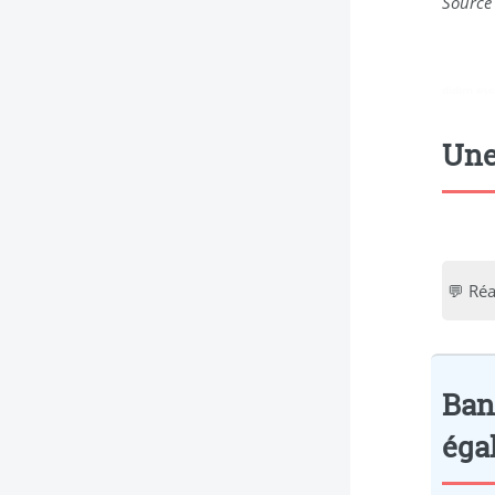
Source 
didim esc
Une
💬 Réa
Ban
éga