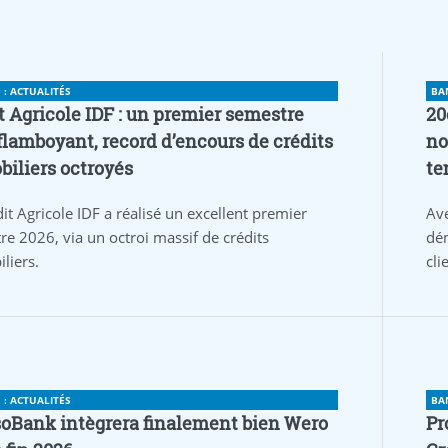
: ACTUALITÉS
BA
t Agricole IDF : un premier semestre
20
flamboyant, record d’encours de crédits
no
iliers octroyés
te
it Agricole IDF a réalisé un excellent premier
Av
re 2026, via un octroi massif de crédits
dém
liers.
cli
: ACTUALITÉS
BA
oBank intègrera finalement bien Wero
Pr