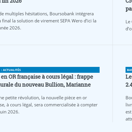
a fin 2026
Cr
pa
de multiples hésitations, Boursobank intégrera
 final la solution de virement SEPA Wero d’ici la
Le 
année 2026.
d’o
: ACTUALITÉS
BA
 en OR française à cours légal : frappe
Le
urale du nouveau Bullion, Marianne
2.
ne petite révolution, la nouvelle pièce en or
Bo
ise, à cours légal, sera commercialisée à compter
liv
juin 2026.
est
att