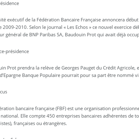
résidence
ité exécutif de la Fédération Bancaire Française annoncera début 
e 2009-2010. Selon le journal « Les Echos » ce nouvel exercice dé
eur général de BNP Paribas SA, Baudouin Prot qui avait déjà occu
ice-présidence
in Prot prendra la relève de Georges Pauget du Crédit Agricole, e
 d’Epargne Banque Populaire pourrait pour sa part être nommé vi
ocus
ration bancaire française (FBF) est une organisation professionne
 national. Elle compte 450 entreprises bancaires adhérentes de t
stes), françaises ou étrangères.