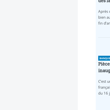
dès l
Après 
bien au
fin d’
BANQUE 
Pièce
inaug
C’est u
frança
du 16 