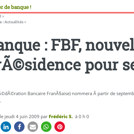
r de banque !
l
>
 : Actualités
>
anque : FBF, nouvel
rÃ©sidence pour s
Ã©dÃ©ration Bancaire FranÃ§aise) nommera Ã partir de septemb
.
 le
jeudi 4 juin 2009
par
Frédéric S.
à 0 h 0