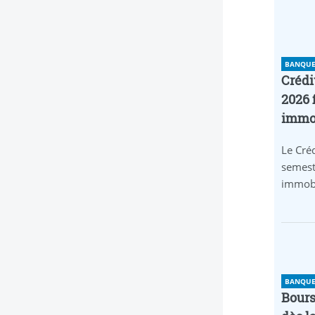
BANQUE 
Crédi
2026 
immob
Le Créd
semest
immobi
BANQUE 
Bours