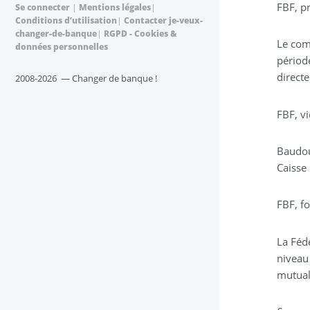
FBF, p
Se connecter
|
Mentions légales
|
Conditions d’utilisation
|
Contacter je-veux-
changer-de-banque
|
RGPD - Cookies &
Le com
données personnelles
périod
direct
2008-2026 — Changer de banque !
FBF, v
Baudou
Caisse
FBF, f
La Fédé
niveau
mutuali