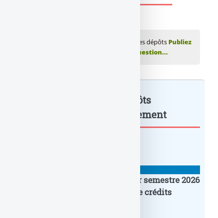
💬 Réagir à cet article Banque : Garantie des dépôts
Publiez
votre commentaire ou posez votre question...
Banque : Garantie des dépôts
bancaires en... : à lire également
BANQUE : ACTUALITÉS
Crédit Agricole IDF : un premier semestre 2026
flamboyant, record d’encours de crédits
immobiliers octroyés