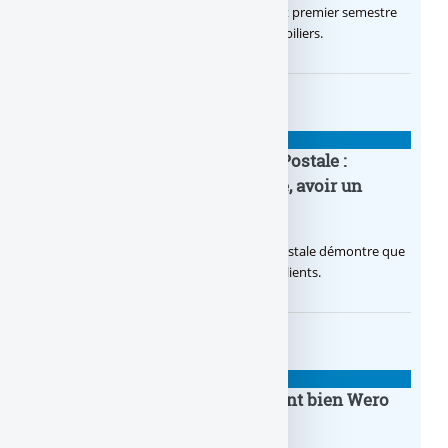
Le Crédit Agricole IDF a réalisé un excellent premier semestre
2026, via un octroi massif de crédits immobiliers.
BANQUE : ACTUALITÉS
20e anniversaire de la Banque Postale :
nouvelle campagne publicitaire, avoir un
temps d’avance
Avec sa nouvelle campagne, La Banque Postale démontre que
sa citoyenneté crée de la valeur pour ses clients.
BANQUE : ACTUALITÉS
BoursoBank intègrera finalement bien Wero
dès la fin 2026