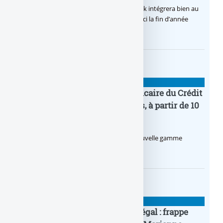
Après de multiples hésitations, Boursobank intégrera bien au
final la solution de virement SEPA Wero d’ici la fin d’année
2026.
BANQUE : ACTUALITÉS
Pro by CA : la nouvelle offre bancaire du Crédit
Agricole pour les entrepreneurs, à partir de 10
euros par mois
Le Crédit Agricole lance Pro by CA, une nouvelle gamme
d’offres bancaires pour les Pros.
BANQUE : ACTUALITÉS
Pièce en OR française à cours légal : frappe