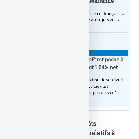
inaugurale du nouveau Bullion, Marianne
C’est une petite révolution, la nouvelle pièce en or française, à
cours légal, sera commercialisée à compter du 16 juin 2026.
BANQUE : ACTUALITÉS
Le taux du livret épargne BoursoFirst passe à
2.40% brut jusqu’à la fin 2026, soit 1.64% net
Boursobank augmente le taux de rémunération de son livret
épargne réservé à ses clients BoursoFirst. Le taux est
désormais est de 2.40% brut. Toujours aussi peu attractif.
Banque : Garantie des dépôts
bancaires en... : Mots-clés relatifs à