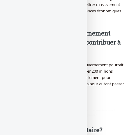
d’éviter que les déposants en viennent à retirer massivement
leurs dépôts pour empêcher des conséquences économiques
sévères.)]
Le gouvernement
demande aux banques de contribuer à
nouveau
Par ailleurs, le quotidien indique que le gouvernement pourrait
appeler prochainement les banques à verser 200 millions
d’euros par an au lieu des 80 millions actuellement pour
renforcer le système bancaire Français sans pour autant passer
par un texte législatif.
Source : Les Echos
didim escort
,
marmaris escort
,
didim escort bayan
,
marmaris escort
bayan
,
didim escort bayanlar
,
marmaris escort bayanlar
Une question, un commentaire?