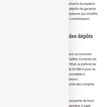
Selon le quotidien "les Echos", les gouvernements Européens
souhaitent rehausser dès 2010 le seuil des dépôts de garantie
pour le passer à 100.000€. La directive Européenne qui modifie
le texte de 1997 relatif à l’indemnisation des investisseurs
souhaite encadrer l’efficience du système.
Garantie des dépôts
bancaires ?
Les fonds de garantie de dépôts remboursent un montant
limité aux déposants dont la banque a fait faillite. Ce fonds est
limité à un certain montant déterminé par l’Etat, le plafond de
remboursement minimum en Europe est de 50 000 € pour se
fixer à 70000 Euros en France. Celui-ci est cumulable si
l’épargnant possède des comptes dans plusieurs
établissements et indemnise une grande partie des comptes
(compte à vue, livret A, PEL …).
[(Pour les particuliers, il s’agit de protéger une partie de leurs
richesses, du point de vue de la stabilité financière, il s’agit