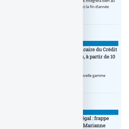
Après de multiples hésitations, Boursobank intégrera bien au
final la solution de virement SEPA Wero d’ici la fin d’année
2026.
BANQUE : ACTUALITÉS
Pro by CA : la nouvelle offre bancaire du Crédit
Agricole pour les entrepreneurs, à partir de 10
euros par mois
Le Crédit Agricole lance Pro by CA, une nouvelle gamme
d’offres bancaires pour les Pros.
BANQUE : ACTUALITÉS
Pièce en OR française à cours légal : frappe
inaugurale du nouveau Bullion, Marianne