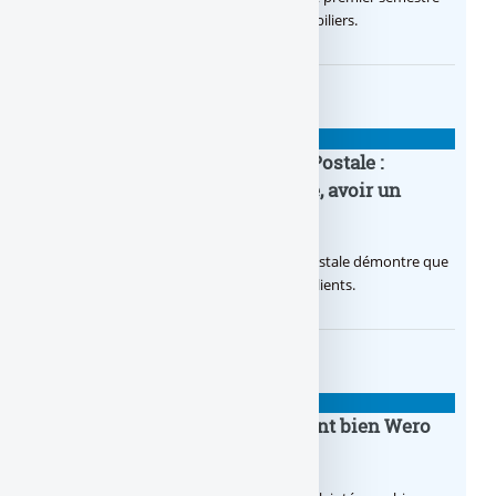
2026, via un octroi massif de crédits immobiliers.
BANQUE : ACTUALITÉS
20e anniversaire de la Banque Postale :
nouvelle campagne publicitaire, avoir un
temps d’avance
Avec sa nouvelle campagne, La Banque Postale démontre que
sa citoyenneté crée de la valeur pour ses clients.
BANQUE : ACTUALITÉS
BoursoBank intègrera finalement bien Wero
dès la fin 2026