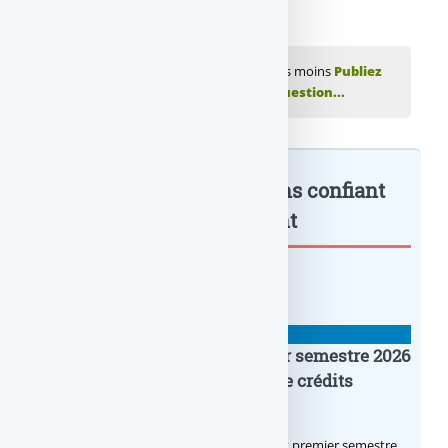
💬 Réagir à cet article Banque : les Français moins
Publiez
votre commentaire ou posez votre question...
Banque : les Français moins confiant
à l’égard... : à lire également
BANQUE : ACTUALITÉS
Crédit Agricole IDF : un premier semestre 2026
flamboyant, record d’encours de crédits
immobiliers octroyés
Le Crédit Agricole IDF a réalisé un excellent premier semestre