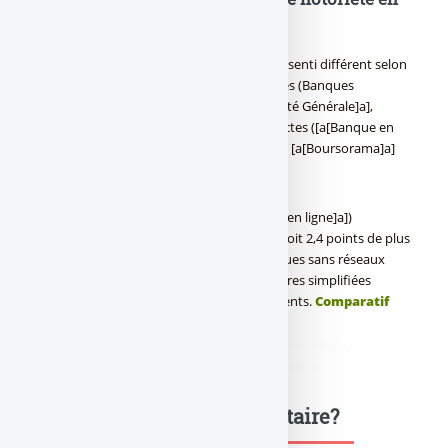
2012
De plus, l’étude du cabinet constate un ressenti différent selon
le type d’établissement, banques classiques (Banques
traditionnelles : [a[BNP Paribas]a], [a[Société Générale]a],
[a[Crédit Agricole]a],...) et les banques directes ([a[Banque en
ligne]a] : [a[monabanq]a]., [a[ING Direct]a], [a[Boursorama]a]
Banque, [a[Fortuneo]a]...).
A ce titre, les banques directes ([a[Banque en ligne]a])
décrochent en 2012 une note de 14,1/20, soit 2,4 points de plus
que les banques traditionnelles. Ces banques sans réseaux
d’agence proposent selon Deloitte, des offres simplifiées
correspondant mieux aux attentes des clients.
Comparatif
des offres de la banque en ligne
.
didim escort
,
marmaris escort
,
didim escort bayan
,
marmaris escort
bayan
,
didim escort bayanlar
,
marmaris escort bayanlar
Une question, un commentaire?