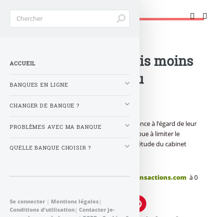
Changer de banque !
Accueil
>
Banque : Actualités
>
Banque : les Français moins
ACCUEIL
confiant à l’égard du
BANQUES EN LIGNE
système bancaire
CHANGER DE BANQUE ?
Les Français ont de moins en moins confiance à l’égard de leur
PROBLÈMES AVEC MA BANQUE
système bancaire, et cette défiance contribue à limiter le
produit net bancaire par client, selon une étude du cabinet
QUELLE BANQUE CHOISIR ?
Deloitte, détails...
Publié le
jeudi 12 avril 2012
par
FranceTransactions.com
à 0
h 0
Se connecter
|
Mentions légales
|
Conditions d’utilisation
|
Contacter je-