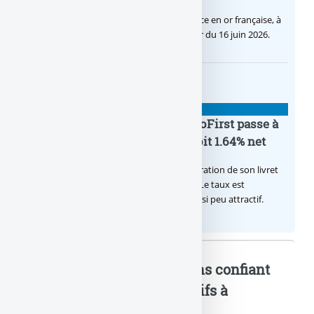
C’est une petite révolution, la nouvelle pièce en or française, à
cours légal, sera commercialisée à compter du 16 juin 2026.
BANQUE : ACTUALITÉS
Le taux du livret épargne BoursoFirst passe à
2.40% brut jusqu’à la fin 2026, soit 1.64% net
Boursobank augmente le taux de rémunération de son livret
épargne réservé à ses clients BoursoFirst. Le taux est
désormais est de 2.40% brut. Toujours aussi peu attractif.
Banque : les Français moins confiant
à l’égard... : Mots-clés relatifs à
l'article