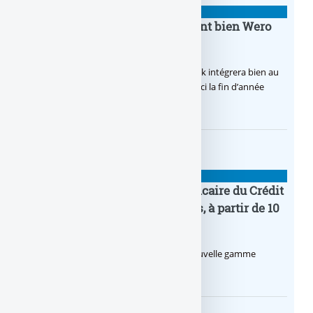
BANQUE : ACTUALITÉS
BoursoBank intègrera finalement bien Wero
dès la fin 2026
Après de multiples hésitations, Boursobank intégrera bien au
final la solution de virement SEPA Wero d’ici la fin d’année
2026.
BANQUE : ACTUALITÉS
Pro by CA : la nouvelle offre bancaire du Crédit
Agricole pour les entrepreneurs, à partir de 10
euros par mois
Le Crédit Agricole lance Pro by CA, une nouvelle gamme
d’offres bancaires pour les Pros.