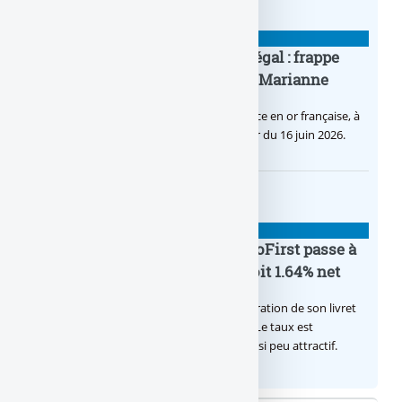
BANQUE : ACTUALITÉS
Pièce en OR française à cours légal : frappe
inaugurale du nouveau Bullion, Marianne
C’est une petite révolution, la nouvelle pièce en or française, à
cours légal, sera commercialisée à compter du 16 juin 2026.
BANQUE : ACTUALITÉS
Le taux du livret épargne BoursoFirst passe à
2.40% brut jusqu’à la fin 2026, soit 1.64% net
Boursobank augmente le taux de rémunération de son livret
épargne réservé à ses clients BoursoFirst. Le taux est
désormais est de 2.40% brut. Toujours aussi peu attractif.