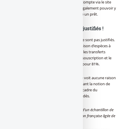
interviewés aimeraient pouvoir ouvrir un compte via le site
internet de leur banque, 38% souhaitant également pouvoir y
souscrire une assurance et 34% y souscrire un prêt.
Banque : des tarifs bancaires injustifiés !
Pour les tarifs bancaires, les prix affichés ne sont pas justifiés.
Les Français évoquent notamment, la livraison d’espèces à
domicile pour 59%, l’opposition pour 93%, les transferts
d’argent par mobile pour 80% ainsi que la souscription et le
renouvellement de sa [a[carte bancaire]a] pour 81%.
L’étude rappelle qu’un Français sur cinq ne voit aucune raison
de changer d’agence bancaire (21%). Pourtant la notion de
cherté est un facteur déterminant dans le cadre du
changement de banque pour 56% des sondés.
[(
Etude Wincor Nixdorf/Ifop réalisée auprès d’un échantillon de
1027 personnes représentatif de la population française âgée de
18 ans et plus.
)]
didim escort
,
marmaris escort
,
didim escort bayan
,
marmaris escort