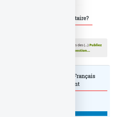
bayan
,
didim escort bayanlar
,
marmaris escort bayanlar
Une question, un commentaire?
💬 Réagir à cet article Banque : les relations des (…)
Publiez
votre commentaire ou posez votre question...
Banque : les relations des Français
avec leur... : à lire également
BANQUE : ACTUALITÉS