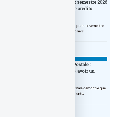
Crédit Agricole IDF : un premier semestre 2026
flamboyant, record d’encours de crédits
immobiliers octroyés
Le Crédit Agricole IDF a réalisé un excellent premier semestre
2026, via un octroi massif de crédits immobiliers.
BANQUE : ACTUALITÉS
20e anniversaire de la Banque Postale :
nouvelle campagne publicitaire, avoir un
temps d’avance
Avec sa nouvelle campagne, La Banque Postale démontre que
sa citoyenneté crée de la valeur pour ses clients.