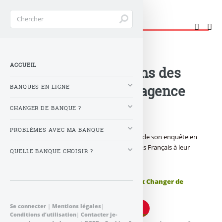
" />
Changer de banque !
Accueil
>
Banque : Actualités
>
ACCUEIL
Banque : les relations des
Français avec leur agence
BANQUES EN LIGNE
bancaire
CHANGER DE BANQUE ?
PROBLÈMES AVEC MA BANQUE
Wincor Nixdorf communique les résultats de son enquête en
partenariat avec l’Ifop sur "Les relations des Français à leur
QUELLE BANQUE CHOISIR ?
agence bancaire", détails chiffrés...
Publié le
mardi 4 octobre 2011
par
Je Veux Changer de
Banque !
https://www.je-
"
Se connecter
|
Mentions légales
|
veux-
role="button"
Conditions d’utilisation
|
Contacter je-