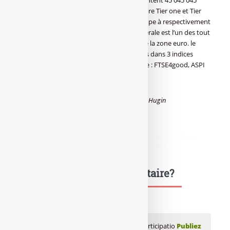
unités au prix de 37.74 euros. Les ratios Core Tier one et Tier
One au 31/03/09 s’établissent pour le Groupe à respectivement
7% et 9,2%. Rappelons que la Société Générale est l’un des tout
premiers groupes de services financiers de la zone euro. le
Groupe Société Générale figure par ailleurs dans 3 indices
internationaux de développement durable : FTSE4good, ASPI
et Ethibel.
Sources : CP Cabinet de Christine Lagarde et Hugin
didim escort
,
marmaris escort
,
didim escort bayan
,
marmaris escort
bayan
,
didim escort bayanlar
,
marmaris escort bayanlar
Une question, un commentaire?
💬 Réagir à cet article Banque : Prise de participatio
Publiez