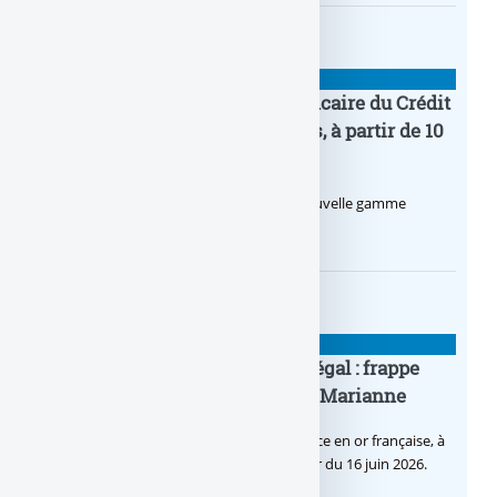
BANQUE : ACTUALITÉS
Pro by CA : la nouvelle offre bancaire du Crédit
Agricole pour les entrepreneurs, à partir de 10
euros par mois
Le Crédit Agricole lance Pro by CA, une nouvelle gamme
d’offres bancaires pour les Pros.
BANQUE : ACTUALITÉS
Pièce en OR française à cours légal : frappe
inaugurale du nouveau Bullion, Marianne
C’est une petite révolution, la nouvelle pièce en or française, à
cours légal, sera commercialisée à compter du 16 juin 2026.