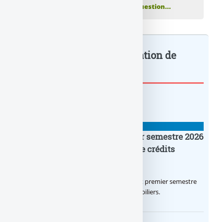
votre commentaire ou posez votre question...
Banque : Prise de participation de
l’Ã©tat... : à lire également
BANQUE : ACTUALITÉS
Crédit Agricole IDF : un premier semestre 2026
flamboyant, record d’encours de crédits
immobiliers octroyés
Le Crédit Agricole IDF a réalisé un excellent premier semestre
2026, via un octroi massif de crédits immobiliers.