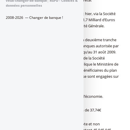
veux-changer-de-banque
|
RGPD - Cookies &
données personnelles
Bercy souligne que l’Etat français a souscrit hier, via la Société
2008-2026 — Changer de banque !
de Prise de Participation de l’Etat (SPPE) à 1,7 Milliard d’Euros
d’actions de préférence émises par la Société Générale.
Cette opération s’inscrit dans le cadre de la deuxième tranche
de renforcement des fonds propres des banques autorisée par
la Commission européenne et ouverte jusqu’au 31 août 2009.
Elle permettra d’améliorer le ratio tier one de la Société
Générale d’environ 50 points de base", explique le Ministère de
l’Economie, qui rappelle que les banques bénéficiaires du plan
de soutien au financement de l’économie se sont engagées sur
une
augmentation de leurs encours de prêts à l’économie.
Société générale, actions aux prix unitaires de 37,74€
Ces actions de préférence, sans droit de vote et non
convertibles en actions ordinaires représentent 45 045 045