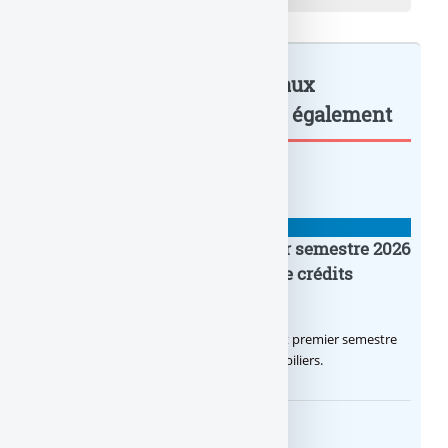
Banques : Les grands réseaux
français injecteront : à lire également
BANQUE : ACTUALITÉS
Crédit Agricole IDF : un premier semestre 2026
flamboyant, record d’encours de crédits
immobiliers octroyés
Le Crédit Agricole IDF a réalisé un excellent premier semestre
2026, via un octroi massif de crédits immobiliers.