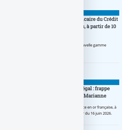
BANQUE : ACTUALITÉS
Pro by CA : la nouvelle offre bancaire du Crédit
Agricole pour les entrepreneurs, à partir de 10
euros par mois
Le Crédit Agricole lance Pro by CA, une nouvelle gamme
d’offres bancaires pour les Pros.
BANQUE : ACTUALITÉS
Pièce en OR française à cours légal : frappe
inaugurale du nouveau Bullion, Marianne
C’est une petite révolution, la nouvelle pièce en or française, à
cours légal, sera commercialisée à compter du 16 juin 2026.