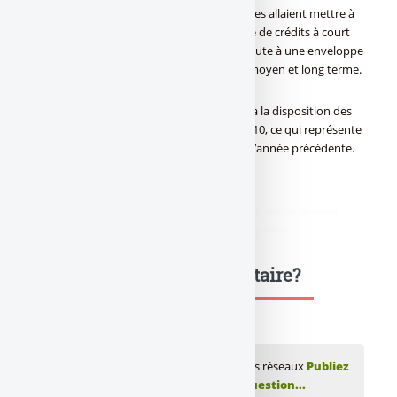
Les banques françaises ont annoncé qu’elles allaient mettre à
la disposition des TPE/PME une enveloppe de crédits à court
terme de 58 milliards d’€. Ce montant s’ajoute à une enveloppe
de 38 milliards d’€ de crédits nouveaux à moyen et long terme.
Au total, les banques françaises mettront à la disposition des
entreprises 96 milliards d’€ de crédit en 2010, ce qui représente
plus de 3% d’augmentation par rapport à l’année précédente.
Source FBF
didim escort
,
marmaris escort
,
didim escort bayan
,
marmaris escort
bayan
,
didim escort bayanlar
,
marmaris escort bayanlar
Une question, un commentaire?
💬 Réagir à cet article Banques : Les grands réseaux
Publiez
votre commentaire ou posez votre question...