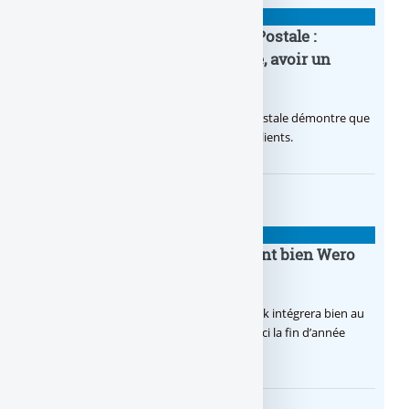
BANQUE : ACTUALITÉS
20e anniversaire de la Banque Postale :
nouvelle campagne publicitaire, avoir un
temps d’avance
Avec sa nouvelle campagne, La Banque Postale démontre que
sa citoyenneté crée de la valeur pour ses clients.
BANQUE : ACTUALITÉS
BoursoBank intègrera finalement bien Wero
dès la fin 2026
Après de multiples hésitations, Boursobank intégrera bien au
final la solution de virement SEPA Wero d’ici la fin d’année
2026.