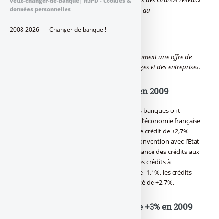
veux-changer-de-banque
|
RGPD - Cookies &
données personnelles
bancaires français ont réaffirmé leur soutien au
2008-2026 — Changer de banque !
financement
de l’économie en 2010 en développant notamment une offre de
crédit correspondant aux besoins des ménages et des entreprises.
Banques : Un bilan très positif en 2009
Selon le dernier communiqué de la FBF, les banques ont
largement accompagné le financement de l’économie française
avec une croissance globale de l’encours de crédit de +2,7%
pour les établissements ayant signé une convention avec l’Etat
et ce, malgré la chute de l’activité. La croissance des crédits aux
ménages s’est élevée à +4,5% et même si les crédits à
l’ensemble des entreprises sont en recul de -1,1%, les crédits
aux TPE/PME indépendantes ont augmenté de +2,7%.
Banques : Aide aux TPE/PME de +3% en 2009