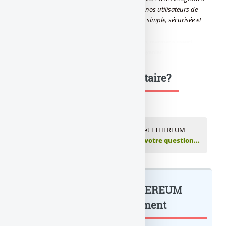
la plateforme de Revolut, nous permettons à nos utilisateurs de
s’exposer aux monnaies digitales de manière simple, sécurisée et
fluide
.”
didim escort
,
marmaris escort
,
didim escort bayan
,
marmaris escort
bayan
,
didim escort bayanlar
,
marmaris escort bayanlar
Une question, un commentaire?
💬 Réagir à cet article BITCOIN, LITECOIN et ETHEREUM
Publiez votre commentaire ou posez votre question...
BITCOIN, LITECOIN et ETHEREUM
disponibles... : à lire également