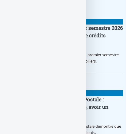
BANQUE : ACTUALITÉS
Crédit Agricole IDF : un premier semestre 2026
flamboyant, record d’encours de crédits
immobiliers octroyés
Le Crédit Agricole IDF a réalisé un excellent premier semestre
2026, via un octroi massif de crédits immobiliers.
BANQUE : ACTUALITÉS
20e anniversaire de la Banque Postale :
nouvelle campagne publicitaire, avoir un
temps d’avance
Avec sa nouvelle campagne, La Banque Postale démontre que
sa citoyenneté crée de la valeur pour ses clients.