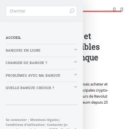
Changer de banque !
Accueil
>
Banque : Actualités
>
BITCOIN, LITECOIN et
ACCUEIL
ETHEREUM disponibles
BANQUES EN LIGNE
auprès de la néobanque
CHANGER DE BANQUE ?
Revolut
PROBLÈMES AVEC MA BANQUE
Les utilisateurs de Revolut peuvent désormais acheter et
QUELLE BANQUE CHOISIR ?
échanger au sein de l’application 3 des principales crypto-
monnaies. Première mondiale, les utilisateurs de Revolut
pourront acheter Bitcoin, Litecoin et Ethereum depuis 25
devises.
Se connecter
|
Mentions légales
|
Publié le
samedi 9 décembre 2017
par
Conditions d’utilisation
|
Contacter je-
FranceTransactions.com
à 0 h 0