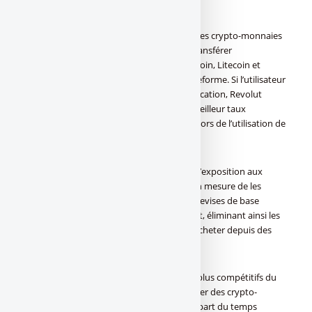
des crypto-monnaies.
Les utilisateurs pourront alors conserver ces crypto-monnaies
au sein de l’application Revolut, ou bien transférer
gratuitement et instantanément leurs Bitcoin, Litecoin et
Ethereum à d’autres utilisateurs de la plateforme. Si l’utilisateur
ne détient pas de devises au sein de l’application, Revolut
convertira de manière dynamique et au meilleur taux
disponible les crypto-monnaies détenues lors de l’utilisation de
la carte bancaire .
Toujours dans l’idée de rendre plus fluide l’exposition aux
crypto-monnaies, les utilisateurs seront en mesure de les
acheter depuis n’importe laquelle des 25 devises de base
disponibles au sein de l’application Revolut, éliminant ainsi les
frais de change pour ceux souhaitant en acheter depuis des
Francs suisse ou Zloty polonais.
Revolut introduira également les taux les plus compétitifs du
marché pour les utilisateurs voulant acheter des crypto-
monnaies. Nombre de brokers sont la plupart du temps