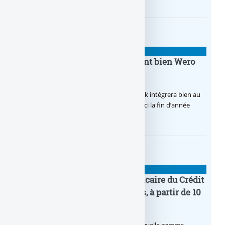
BANQUE : ACTUALITÉS
BoursoBank intègrera finalement bien Wero
dès la fin 2026
Après de multiples hésitations, Boursobank intégrera bien au
final la solution de virement SEPA Wero d’ici la fin d’année
2026.
BANQUE : ACTUALITÉS
Pro by CA : la nouvelle offre bancaire du Crédit
Agricole pour les entrepreneurs, à partir de 10
euros par mois