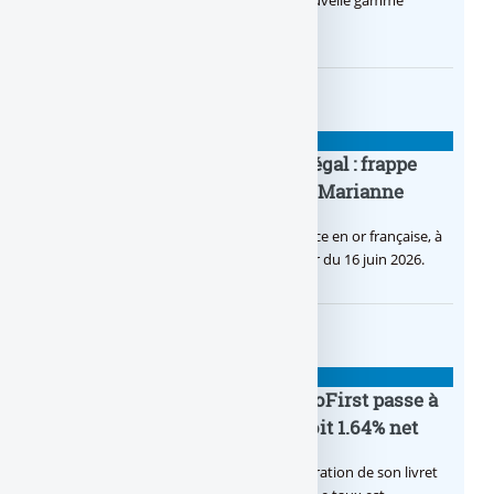
Le Crédit Agricole lance Pro by CA, une nouvelle gamme
d’offres bancaires pour les Pros.
BANQUE : ACTUALITÉS
Pièce en OR française à cours légal : frappe
inaugurale du nouveau Bullion, Marianne
C’est une petite révolution, la nouvelle pièce en or française, à
cours légal, sera commercialisée à compter du 16 juin 2026.
BANQUE : ACTUALITÉS
Le taux du livret épargne BoursoFirst passe à
2.40% brut jusqu’à la fin 2026, soit 1.64% net
Boursobank augmente le taux de rémunération de son livret