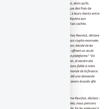
fallacieux dans leurs promesses de taux bas, alors qu’ils
appliquent en réalité des frais cachés tels que des frais de
dépôt et de sortie. Ces frais cachés coûtent à leurs clients entre
5 et 9% à chaque opération. Revolut n’appliquera aux
échanges qu’un taux de 1,5%, sans aucun frais cachés.
Benjamin Belais, directeur général France chez Revolut, déclare
“
Malgré l’ampleur de la demande, s’exposer aux crypto-monnaies
est un processus long et cher. Nous avons donc décidé de les
rendre disponible au plus grand nombre, en offrant un accès
plus simple et plus rapide que sur toute autre plateforme
.” “
En
autorisant nos utilisateurs à acheter, conserver, et vendre des
crypto-monnaies de manière fluide, nous restons fidèle à notre
réputation d’innovation et de disruption du monde de la finance.
L’exposition aux crypto-monnaies a toujours été une demande
forte de la part de nos utilisateurs, que nous avons écoutés afin
de lancer cette offre.
”
Lewis Tuff, ingénieur en chef de la plateforme Revolut, déclare :
“
Pour démocratiser l’accès aux crypto-monnaies, nous pensons
que la barrière à l’entrée se devait d’être réduite. En les intégrant à