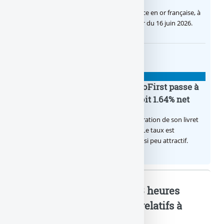
C’est une petite révolution, la nouvelle pièce en or française, à
cours légal, sera commercialisée à compter du 16 juin 2026.
BANQUE : ACTUALITÉS
Le taux du livret épargne BoursoFirst passe à
2.40% brut jusqu’à la fin 2026, soit 1.64% net
Boursobank augmente le taux de rémunération de son livret
épargne réservé à ses clients BoursoFirst. Le taux est
désormais est de 2.40% brut. Toujours aussi peu attractif.
BNP Paribas : Enfermée 23 heures
dans la salle... : Mots-clés relatifs à
l'article