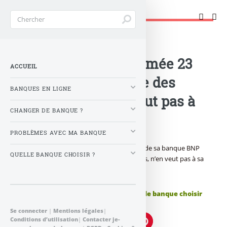
Changer de banque !
Accueil
>
Banque : Actualités
>
BNP Paribas : Enfermée 23
ACCUEIL
heures dans la salle des
BANQUES EN LIGNE
coffres, elle n’en veut pas à
CHANGER DE BANQUE ?
sa banque !
PROBLÈMES AVEC MA BANQUE
Laissée enfermée dans la salle des coffres de sa banque BNP
QUELLE BANQUE CHOISIR ?
Banque de Bretagne, une cliente, de 91 ans, n’en veut pas à sa
banque ! La salle des coffres est sûre !
Publié le
lundi 9 septembre 2013
par
Quelle banque choisir
à 0 h 0
Se connecter
|
Mentions légales
|
Conditions d’utilisation
|
Contacter je-