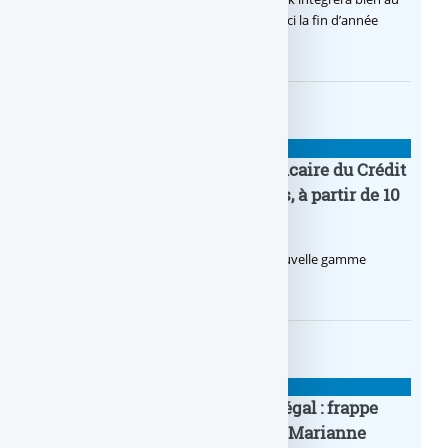
final la solution de virement SEPA Wero d’ici la fin d’année
2026.
BANQUE : ACTUALITÉS
Pro by CA : la nouvelle offre bancaire du Crédit
Agricole pour les entrepreneurs, à partir de 10
euros par mois
Le Crédit Agricole lance Pro by CA, une nouvelle gamme
d’offres bancaires pour les Pros.
BANQUE : ACTUALITÉS
Pièce en OR française à cours légal : frappe
inaugurale du nouveau Bullion, Marianne