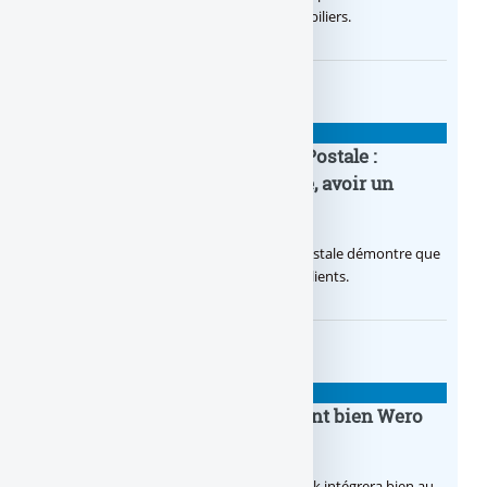
2026, via un octroi massif de crédits immobiliers.
BANQUE : ACTUALITÉS
20e anniversaire de la Banque Postale :
nouvelle campagne publicitaire, avoir un
temps d’avance
Avec sa nouvelle campagne, La Banque Postale démontre que
sa citoyenneté crée de la valeur pour ses clients.
BANQUE : ACTUALITÉS
BoursoBank intègrera finalement bien Wero
dès la fin 2026
Après de multiples hésitations, Boursobank intégrera bien au