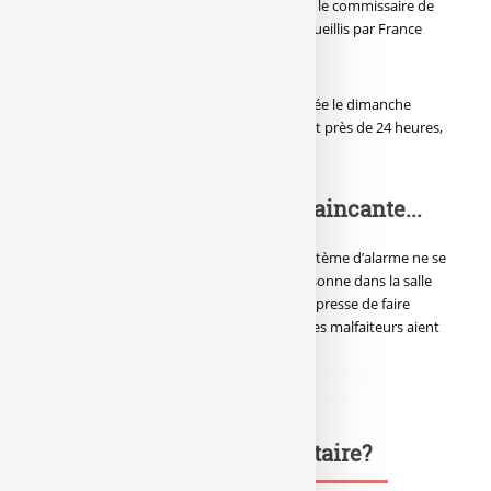
bancaires où elle aurait pu aller
", a expliqué le commissaire de
Police Pascal Serrand, selon les propos recueillis par France
Info.
Cette cliente fidèle, a été finalement délivrée le dimanche
matin à 10h30. Restée dans le noir pendant près de 24 heures,
elle commençait à trouver le temps long.
Une alarme bien peu convaincante...
Ce qui est le plus surprenant est que le système d’alarme ne se
soit pas activé, avec la présence d’une personne dans la salle
des coffres. La direction de la banque s’empresse de faire
vérifier son système d’alarme avant que des malfaiteurs aient
une vague idée derrière la tête...
didim escort
,
marmaris escort
,
didim escort bayan
,
marmaris escort
bayan
,
didim escort bayanlar
,
marmaris escort bayanlar
Une question, un commentaire?