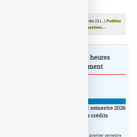
💬 Réagir à cet article BNP Paribas : Enfermée 23 (…)
Publiez
votre commentaire ou posez votre question...
BNP Paribas : Enfermée 23 heures
dans la salle... : à lire également
BANQUE : ACTUALITÉS
Crédit Agricole IDF : un premier semestre 2026
flamboyant, record d’encours de crédits
immobiliers octroyés
Le Crédit Agricole IDF a réalisé un excellent premier semestre