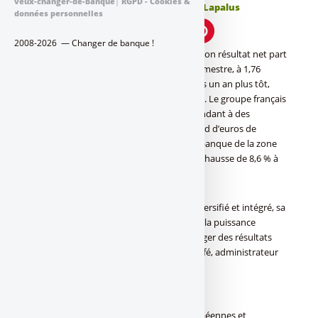
veux-changer-de-banque
|
RGPD - Cookies &
Publié le
vendredi 30 avril 2021
par
Denis Lapalus
données personnelles
2008-2026 — Changer de banque !
La première banque de la zone euro a vu son résultat net part
du groupe bondir de 37,9 % au premier trimestre, à 1,76
milliard d’euros contre 1,28 milliard d’euros un an plus tôt,
selon des résultats publiés vendredi matin. Le groupe français
bat ainsi le consensus, les analystes s’attendant à des
bénéfices compris entre 1,15 et 1,59 milliard d’euros de
bénéfices, selon Bloomberg. La première banque de la zone
euro affiche sur la période des revenus en hausse de 8,6 % à
11,8 milliards d’euros.
BNP Paribas « s’appuie sur son modèle diversifié et intégré, sa
structure financière robuste, ainsi que sur la puissance
d’exécution de ses plateformes pour dégager des résultats
solides » a commenté Jean-Laurent Bonnafé, administrateur
directeur général du groupe .
Bonne tenue du coût du risque
Comme les autres grandes banques européennes et