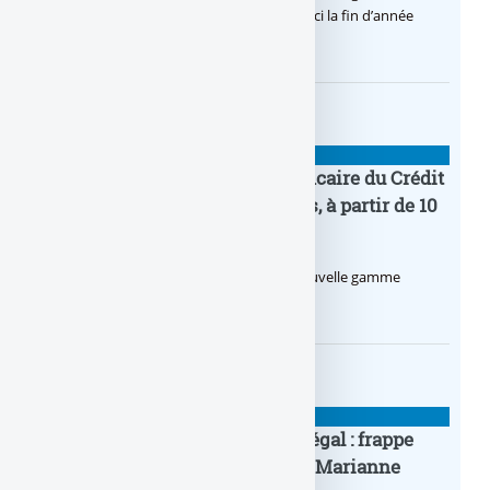
final la solution de virement SEPA Wero d’ici la fin d’année
2026.
BANQUE : ACTUALITÉS
Pro by CA : la nouvelle offre bancaire du Crédit
Agricole pour les entrepreneurs, à partir de 10
euros par mois
Le Crédit Agricole lance Pro by CA, une nouvelle gamme
d’offres bancaires pour les Pros.
BANQUE : ACTUALITÉS
Pièce en OR française à cours légal : frappe
inaugurale du nouveau Bullion, Marianne