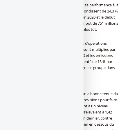
américaines, BNP Paribas doit notamment sa performance à la
dynamique du pôle CIB dont les revenus bondissent de 24,3 %
sur la période, et de plus de 10 % entre la fin 2020 et le début
2021. Ce dernier publie un résultat avant impôt de 751 millions
d’euros, contre à peine 202 millions un an plus tôt.
« Le niveau d’activité est élevé, les volumes d’opérations
dirigées d’Equity Capital Markets (actions) sont multipliés par
trois par rapport au premier trimestre 2020 et les émissions
obligataires pour les entreprises ont augmenté de 13 % par
rapport au premier trimestre 2020 », souligne le groupe dans
un communiqué.
Provisions sur risques en baisse
Le rebond des résultats s’explique aussi par la bonne tenue du
coût du risque - le montant de nouvelles provisions pour faire
face à d’éventuels impayés - qui se maintient à un niveau
« bas », explique le groupe. Ces provisions s’élevaient à 1,42
milliard d’euros au premier trimestre de l’an dernier, contre
encore 896 millions d’euros cette année (bien en dessous du