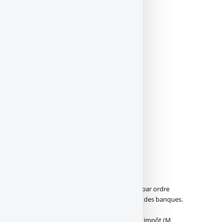
Crédit Agricole
–
–
Natixis
–
–
Oney Banque
–
–
Société Générale
–
–
La liste des réseaux bancaires est affichée par ordre
alphabétique. Source chiffrée : publication des banques.
Résultats des banques 2020
Réseaux bancairesRésultats T1 2020 avant impôt (M