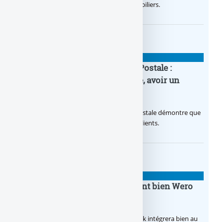
2026, via un octroi massif de crédits immobiliers.
BANQUE : ACTUALITÉS
20e anniversaire de la Banque Postale :
nouvelle campagne publicitaire, avoir un
temps d’avance
Avec sa nouvelle campagne, La Banque Postale démontre que
sa citoyenneté crée de la valeur pour ses clients.
BANQUE : ACTUALITÉS
BoursoBank intègrera finalement bien Wero
dès la fin 2026
Après de multiples hésitations, Boursobank intégrera bien au