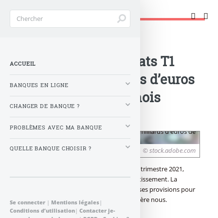
Changer de banque !
Accueil
>
Banque : Actualités
>
BNP Paribas, résultats T1
ACCUEIL
2021 : +1.76 milliards d’euros
BANQUES EN LIGNE
de bénéfices en 3 mois
CHANGER DE BANQUE ?
(+37.9%)
PROBLÈMES AVEC MA BANQUE
QUELLE BANQUE CHOISIR ?
© stock.adobe.com
BNP Paribas a réalisé un excellent premier trimestre 2021,
dopé par les revenus de la banque d’investissement. La
banque reprend également une partie de ses provisions pour
défaut de crédits, la crise semble déjà derrière nous.
Se connecter
|
Mentions légales
|
Conditions d’utilisation
|
Contacter je-