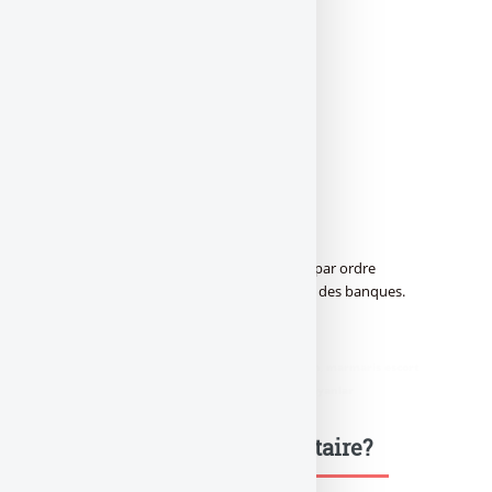
NS (pertes)
Oney Banque
13
NC
Société Générale
–
326
NS (pertes)
La liste des réseaux bancaires est affichée par ordre
alphabétique. Source chiffrée : publication des banques.
didim escort
,
marmaris escort
,
didim escort bayan
,
marmaris escort
bayan
,
didim escort bayanlar
,
marmaris escort bayanlar
Une question, un commentaire?