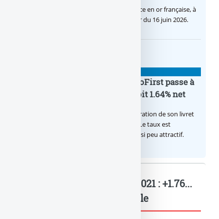
C’est une petite révolution, la nouvelle pièce en or française, à
cours légal, sera commercialisée à compter du 16 juin 2026.
BANQUE : ACTUALITÉS
Le taux du livret épargne BoursoFirst passe à
2.40% brut jusqu’à la fin 2026, soit 1.64% net
Boursobank augmente le taux de rémunération de son livret
épargne réservé à ses clients BoursoFirst. Le taux est
désormais est de 2.40% brut. Toujours aussi peu attractif.
BNP Paribas, résultats T1 2021 : +1.76...
: Mots-clés relatifs à l'article