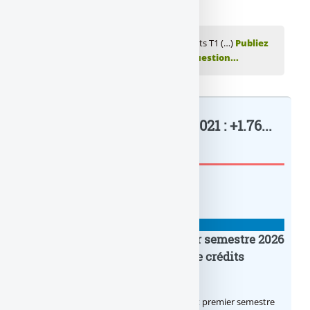
💬 Réagir à cet article BNP Paribas, résultats T1 (…)
Publiez
votre commentaire ou posez votre question...
BNP Paribas, résultats T1 2021 : +1.76...
: à lire également
BANQUE : ACTUALITÉS
Crédit Agricole IDF : un premier semestre 2026
flamboyant, record d’encours de crédits
immobiliers octroyés
Le Crédit Agricole IDF a réalisé un excellent premier semestre