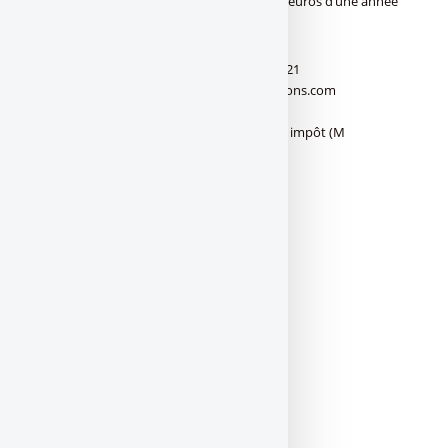
consensus), soit un écart de 530 millions d’euros d’une année
sur l’autre.
Résultats des banques au 1er trimestre 2021
Résultats des banques (c) FranceTransactions.com
Résultats des banques 2021
Réseaux bancairesRésultats T1 2021 avant impôt (M
€)Évolution versus 2020 (T1)
BNP Paribas
1760
+37.9%
Banques Populaires
–
–
Caisses d’Epargne
–
–