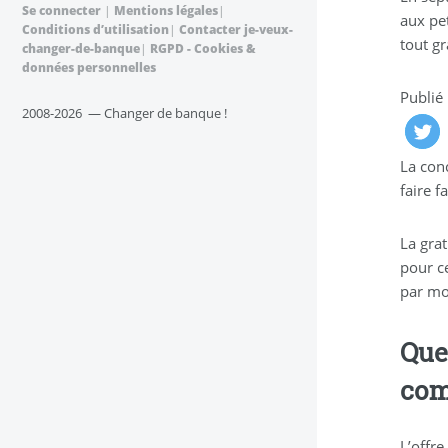
Se connecter
|
Mentions légales
|
aux pe
Conditions d’utilisation
|
Contacter je-veux-
tout g
changer-de-banque
|
RGPD - Cookies &
données personnelles
Publié
2008-2026 — Changer de banque !
La con
faire 
La grat
pour c
par mo
Que
com
L’offr