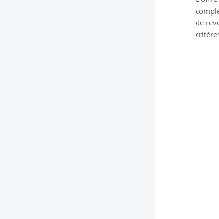
complé
de rev
critère