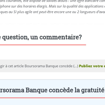
ons courantes, elle dispose de solides atouts : une offre bancaire com
éphone sur des horaires élargis. Mais sur la qualité des applications et
ues au SI plus agile ont peut-être encore une ou 2 longueurs d’ava
ort
,
marmaris escort
,
didim escort bayan
,
marmaris escort bayan
,
didim escort bayanlar
 question, un commentaire?
agir à cet article Boursorama Banque concède (…)
Publiez votre
rsorama Banque concède la gratuité de