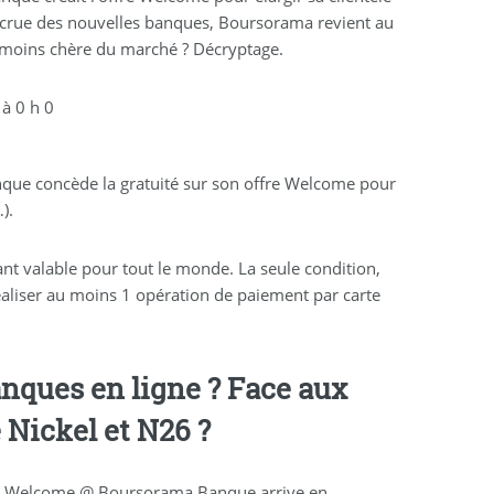
accrue des nouvelles banques, Boursorama revient au
la moins chère du marché ? Décryptage.
à 0 h 0
anque concède la gratuité sur son offre Welcome pour
).
ant valable pour tout le monde. La seule condition,
éaliser au moins 1 opération de paiement par carte
anques en ligne ? Face aux
Nickel et N26 ?
ffre Welcome @ Boursorama Banque arrive en