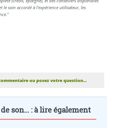
plète (crédit, épargne), et des conseillers disponibles
 le soin accordé à l’expérience utilisateur, les
nce.
"
,
marmaris escort bayanlar
 commentaire ou posez votre question...
 son... : à lire également