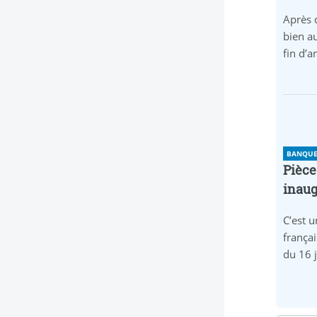
Après 
bien au
fin d’
BANQUE 
Pièce
inaug
C’est u
frança
du 16 