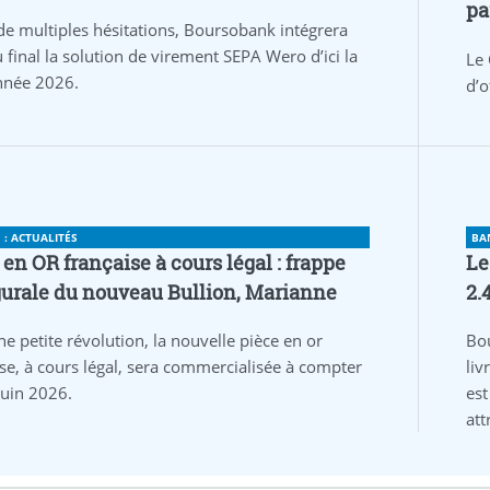
pa
de multiples hésitations, Boursobank intégrera
 final la solution de virement SEPA Wero d’ici la
Le 
année 2026.
d’o
: ACTUALITÉS
BA
 en OR française à cours légal : frappe
Le
urale du nouveau Bullion, Marianne
2.
ne petite révolution, la nouvelle pièce en or
Bo
ise, à cours légal, sera commercialisée à compter
liv
juin 2026.
est
att