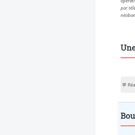
opérati
par tél
néobanq
didim esc
Une
💬 Ré
Bou