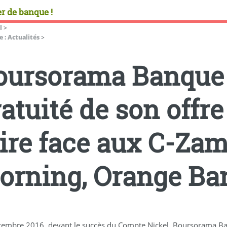
r de banque !
l
>
 : Actualités
>
oursorama Banque 
ratuité de son off
ire face aux C-Zam
orning, Orange Bank
tembre 2016, devant le succès du Compte Nickel, Boursorama Banq