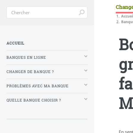
Change
Accuei
Banque
B
ACCUEIL
g
BANQUES EN LIGNE
CHANGER DE BANQUE ?
fa
PROBLÈMES AVEC MA BANQUE
M
QUELLE BANQUE CHOISIR ?
En sep