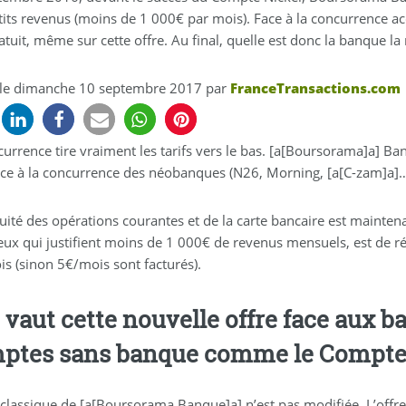
tits revenus (moins de 1 000€ par mois). Face à la concurrence 
ratuit, même sur cette offre. Au final, quelle est donc la banque 
 le
dimanche 10 septembre 2017
par
FranceTransactions.com
currence tire vraiment les tarifs vers le bas. [a[Boursorama]a] B
face à la concurrence des néobanques (N26, Morning, [a[C-zam]a]…
uité des opérations courantes et de la carte bancaire est mainten
eux qui justifient moins de 1 000€ de revenus mensuels, est de r
is (sinon 5€/mois sont facturés).
 vaut cette nouvelle offre face aux b
ptes sans banque comme le Compte 
e classique de [a[Boursorama Banque]a] n’est pas modifiée. L’o