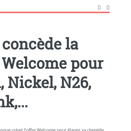
concède la
re Welcome pour
, Nickel, N26,
,...
ue créait l’offre Welcome pour élargir sa clientèle