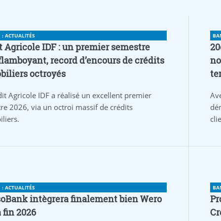
: ACTUALITÉS
BA
t Agricole IDF : un premier semestre
20
flamboyant, record d’encours de crédits
no
iliers octroyés
te
it Agricole IDF a réalisé un excellent premier
Av
re 2026, via un octroi massif de crédits
dém
liers.
cli
: ACTUALITÉS
BA
oBank intègrera finalement bien Wero
Pr
a fin 2026
Cr