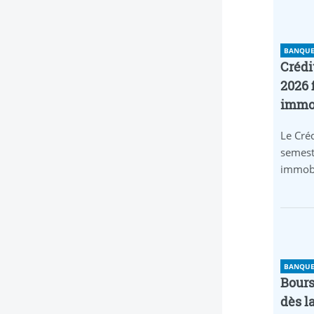
BANQUE 
Crédi
2026 
immob
Le Créd
semest
immobi
BANQUE 
Bours
dès l