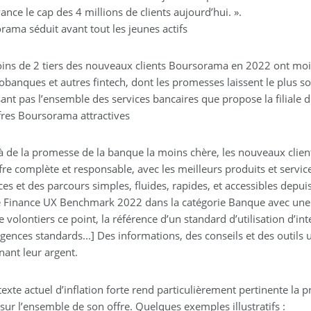
ance le cap des 4 millions de clients aujourd’hui. ».
rama séduit avant tout les jeunes actifs
ins de 2 tiers des nouveaux clients Boursorama en 2022 ont moin
obanques et autres fintech, dont les promesses laissent le plus so
nt pas l’ensemble des services bancaires que propose la filiale d
fres Boursorama attractives
à de la promesse de la banque la moins chère, les nouveaux clie
re complète et responsable, avec les meilleurs produits et servic
ces et des parcours simples, fluides, rapides, et accessibles depu
 Finance UX Benchmark 2022 dans la catégorie Banque avec une not
volontiers ce point, la référence d’un standard d’utilisation d’in
gences standards...] Des informations, des conseils et des outils u
nant leur argent.
texte actuel d’inflation forte rend particulièrement pertinente l
 sur l’ensemble de son offre. Quelques exemples illustratifs :