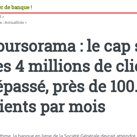
r de banque !
l
>
 : Actualités
>
oursorama : le cap
s 4 millions de cli
épassé, près de 10
lients par mois
thme, la banque en ligne de la Société Générale devrait atteindre 