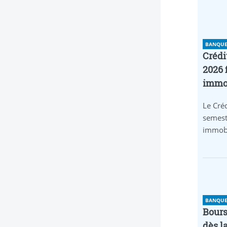
BANQUE 
Crédi
2026 
immob
Le Créd
semest
immobi
BANQUE 
Bours
dès l