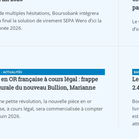
pa
de multiples hésitations, Boursobank intégrera
 final la solution de virement SEPA Wero d’ici la
Le 
année 2026.
d’o
: ACTUALITÉS
BA
 en OR française à cours légal : frappe
Le
urale du nouveau Bullion, Marianne
2.
ne petite révolution, la nouvelle pièce en or
Bo
ise, à cours légal, sera commercialisée à compter
liv
juin 2026.
est
att