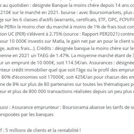
 au quotidien : désignée Banque la moins chère depuis 14 ans c
 210€ sur le marché en 2021. bourse : avec Boursomarkets, plus 
e sur les 6 classes d’actifs (warrants, certificats, ETF, OPC, FCP
 le PERin le moins cher du marché à moins de 1% de frais tout co
tion UC (PER) s’élèvent à 2.75% (source : Rapport PER2021) co
 pour 10 000€ investis sur Matla, le gain net par an pour le clien
ge, autres frais...). Crédits : désignée banque la moins chère su
enne en 2021 un TAEG de 1.47%. La moyenne marché étant de 3
ur un emprunt de 10 000€, soit 114.5€/an. Assurances : désigné
teur crédit immobilier quel que soit l’âge ou le profil des empru
à 80% d’économies soit 17000€, soit 425€/an pour chacun des em
e de 8% sur plus de 80 partenaires sur toutes les thématiques 
teur et plus de 800 000 transactions réalisées depuis un peu plus 
 aussi : Assurance emprunteur : Boursorama abaisse les tarifs de s
 proposées par les banques
f : 5 millions de clients et la rentabilité !