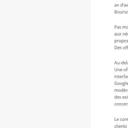
an d’av
Bourso
Pas mo
aux né
proposa
Des of
Au-del
Une off
interfa
Google
modère 
des exi
concer
Le con
clients