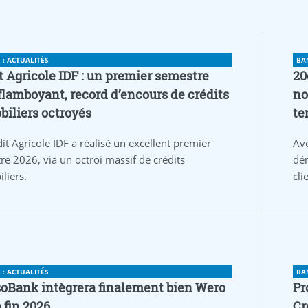
: ACTUALITÉS
BA
t Agricole IDF : un premier semestre
20
flamboyant, record d’encours de crédits
no
iliers octroyés
te
it Agricole IDF a réalisé un excellent premier
Av
re 2026, via un octroi massif de crédits
dém
liers.
cli
: ACTUALITÉS
BA
oBank intègrera finalement bien Wero
Pr
a fin 2026
Cr