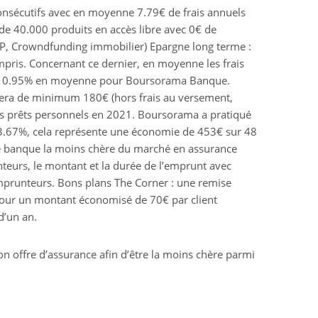
onsécutifs avec en moyenne 7.79€ de frais annuels
de 40.000 produits en accès libre avec 0€ de
I/FIP, Crowndfunding immobilier) Epargne long terme :
mpris. Concernant ce dernier, en moyenne les frais
ntre 0.95% en moyenne pour Boursorama Banque.
t sera de minimum 180€ (hors frais au versement,
r les prêts personnels en 2021. Boursorama a pratiqué
.67%, cela représente une économie de 453€ sur 48
e banque la moins chère du marché en assurance
nteurs, le montant et la durée de l’emprunt avec
prunteurs. Bons plans The Corner : une remise
pour un montant économisé de 70€ par client
d’un an.
on offre d’assurance afin d’être la moins chère parmi