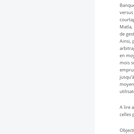
Banque
versus
courtag
Matla,
de ges
Ainsi,
arbitra
en moy
mois s
emprun
jusqu’
moyenn
utilisa
A lire
celles
Objecti