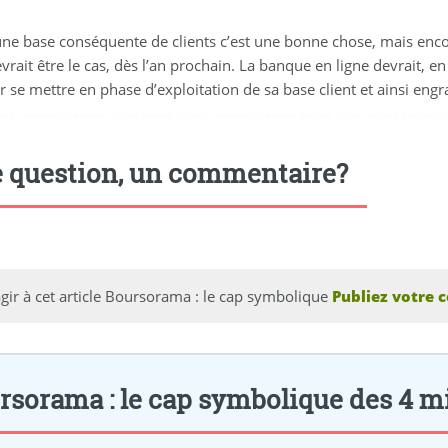
ne base conséquente de clients c’est une bonne chose, mais encore
vrait être le cas, dès l’an prochain. La banque en ligne devrait, en
 se mettre en phase d’exploitation de sa base client et ainsi eng
ort
,
marmaris escort
,
didim escort bayan
,
marmaris escort bayan
,
didim escort bayanlar
 question, un commentaire?
gir à cet article Boursorama : le cap symbolique
Publiez votre 
rsorama : le cap symbolique des 4 mill