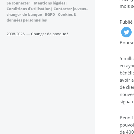
Se connecter
|
Mentions légales
|
mois s
Conditions d’utilisation
|
Contacter je-veux-
changer-de-banque
|
RGPD - Cookies &
données personnelles
Publié
2008-2026 — Changer de banque !
Boursor
5 milli
en aya
bénéfic
avoir a
de cli
nouvea
signatu
Benoit
pouvoir
de 400