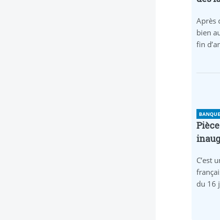
Après 
bien au
fin d’
BANQUE 
Pièce
inaug
C’est u
frança
du 16 