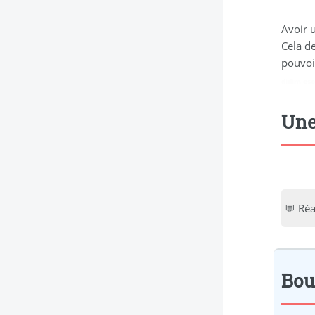
Avoir u
Cela de
pouvoir
didim esc
Une
💬 Réa
Bou