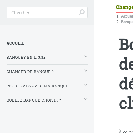
Change
Accuei
Banque
B
ACCUEIL
de
BANQUES EN LIGNE
CHANGER DE BANQUE ?
d
PROBLÈMES AVEC MA BANQUE
c
QUELLE BANQUE CHOISIR ?
À ce ry