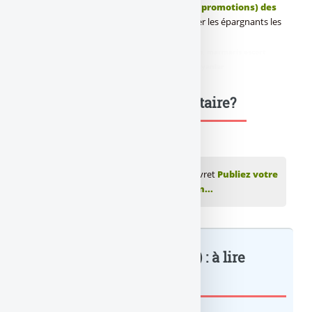
Notre panorama des
taux de base (hors promotions) des
livrets épargne
pourra également aider les épargnants les
plus indécis.
didim escort
,
marmaris escort
,
didim escort bayan
,
marmaris escort
bayan
,
didim escort bayanlar
,
marmaris escort bayanlar
Une question, un commentaire?
💬 Réagir à cet article Caisse d'Epargne (Livret
Publiez votre
commentaire ou posez votre question...
Caisse d’Epargne (Livret B) : à lire
également