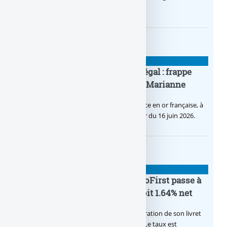
d’offres bancaires pour les Pros.
BANQUE : ACTUALITÉS
Pièce en OR française à cours légal : frappe
inaugurale du nouveau Bullion, Marianne
C’est une petite révolution, la nouvelle pièce en or française, à
cours légal, sera commercialisée à compter du 16 juin 2026.
BANQUE : ACTUALITÉS
Le taux du livret épargne BoursoFirst passe à
2.40% brut jusqu’à la fin 2026, soit 1.64% net
Boursobank augmente le taux de rémunération de son livret
épargne réservé à ses clients BoursoFirst. Le taux est