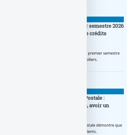
BANQUE : ACTUALITÉS
Crédit Agricole IDF : un premier semestre 2026
flamboyant, record d’encours de crédits
immobiliers octroyés
Le Crédit Agricole IDF a réalisé un excellent premier semestre
2026, via un octroi massif de crédits immobiliers.
BANQUE : ACTUALITÉS
20e anniversaire de la Banque Postale :
nouvelle campagne publicitaire, avoir un
temps d’avance
Avec sa nouvelle campagne, La Banque Postale démontre que
sa citoyenneté crée de la valeur pour ses clients.