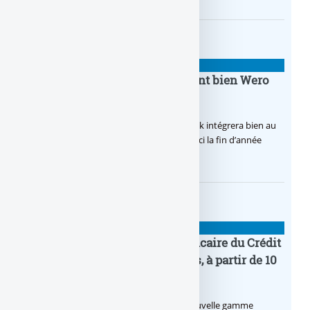
BANQUE : ACTUALITÉS
BoursoBank intègrera finalement bien Wero
dès la fin 2026
Après de multiples hésitations, Boursobank intégrera bien au
final la solution de virement SEPA Wero d’ici la fin d’année
2026.
BANQUE : ACTUALITÉS
Pro by CA : la nouvelle offre bancaire du Crédit
Agricole pour les entrepreneurs, à partir de 10
euros par mois
Le Crédit Agricole lance Pro by CA, une nouvelle gamme