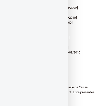
|Alsace|1.25%|01/08/2010|
|Aquitaine Poitou-Charentes|1.00%|01/08/2009|
|Auvergne Limousin|1.00%|01/08/2009|
|Bourgogne Franche-Comté|1.25%|01/08/2010|
|Bretagne - Pays de Loire|1.00%|01/08/2009|
|Côte d’Azur|1.50%|01/08/2009|
|Ile-de-France|1.25%|01/08/2010|
|Languedoc Roussillon|1.00%|01/08/2009|
|Loire Centre|1.00%|01/08/2009|
|Loire Drôme Ardèche|1.00%|01/08/2009|
|Lorraine Champagne-Ardenne|1.50%|01/08/2010|
|Midi Pyrénées|1.25%|01/08/2010|
|Nord France Europe|1.40%|16/05/2009|
|Normandie|1.00%|01/08/2009|
|Picardie|1.25%|01/08/2010|
|Provence Alpes Corse|1.50%|01/08/2010|
|Rhône Alpes|1.50%|01/08/2010|
Relevé des taux du livret B par caisse régionale de Caisse
d’Epargne - Données indicatives uniquement. Liste présentée
triée par nom de région.