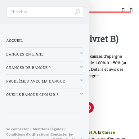
Changer de banque !
Accueil
>
Banque : Actualités
>
Caisse d’Epargne (Livret B)
ACCUEIL
BANQUES EN LIGNE
Caisse d’épargne (Livret B) : Le Livret B des caisses d’épargne
est un livret épargne fiscalisé au taux brut de 1.00% à 1.50% (au
CHANGER DE BANQUE ?
1er août 2010, selon les caisses régionales). Détails et avis des
internautes sur le livret B de la Caisse d’Epargne...
PROBLÈMES AVEC MA BANQUE
Publié le
dimanche 15 août 2010
par
QUELLE BANQUE CHOISIR ?
FranceTransactions.com
à 0 h 0
Caisse d’épargne : Livret B
Se connecter
|
Mentions légales
|
Historiquement bien connu pour son
livret A
, la
Caisse
Conditions d’utilisation
|
Contacter je-
d’épargne
propose également le
livret B
: un livret d’épargne