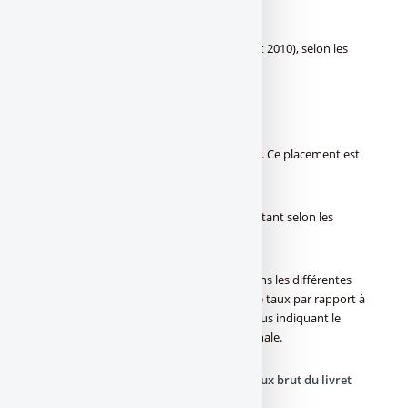
–
Pas de plafond sur les versements,
–
Aucuns frais,
–
Taux : de 1.00% à 1.50% brut (au 1er août 2010), selon les
caisses régionales.
)]
Votre argent reste entièrement disponible. Ce placement est
sans aucun risque pour le capital placé.
Livret B : Taux, l’écart des taux reste important selon les
régions
Selon notre relevé des taux des livret B dans les différentes
régions, si vous constatez une variation de taux par rapport à
notre tableau, merci de
contribuer
en nous indiquant le
nouveau taux ainsi que votre caisse régionale.
|
Caisses régionales Caisse d’Epargne
|
Taux brut du livret
B
|
Date dernier changement de taux
|