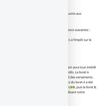
Livret B : Imposition des intérêts
Les intérêts du Livret B sont fiscalisés et soumis aux
prélèvements sociaux
.
Vous avez alors le choix entre les deux options suivantes :
–
Le
prélèvement libératoire
,
–
La déclaration du montant de vos intérêts à l’impôt sur le
revenu.
Livret A vs B : le livret A est imbattable !
Si la question se pose, sans souci, l’épargnant aura tout intérêt
à choisir le livret A, sans impôts sur les intérêts. Le livret A
possède un seul inconvénient : son plafond des versements.
Dans le cas où le plafond sur les versements du livret A a été
atteint, l’épargnant peut alors envisager le
LDD
, puis le livret B,
ou d’autres livrets épargne fiscalisés, en utilisant notre
comparatif des livrets épargne
.