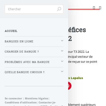
Changer de banque !
Accueil
>
Banque : Actualités
>
Comparatif des bénéfices
ACCUEIL
des banques T3 2022
BANQUES EN LIGNE
Les banques ont publiées leurs résultats pour T3 2022. La
CHANGER DE BANQUE ?
remontée des taux d’intérêt n’est pas le principal vecteur de
progression de leurs bénéfices, comme l’idée reçue sur ce point
PROBLÈMES AVEC MA BANQUE
perdure dans l’esprit des investisseurs.
QUELLE BANQUE CHOISIR ?
Publié le
jeudi 10 novembre 2022
par
Denis Lapalus
Résultats des banques en 2022
Se connecter
|
Mentions légales
|
Conditions d’utilisation
|
Contacter je-
Les banques ont publié des résultats sensiblement supérieurs