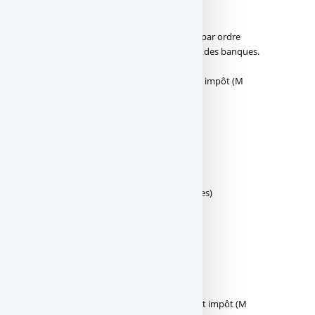
+5.2%
La liste des réseaux bancaires est affichée par ordre
alphabétique. Source chiffrée : publication des banques.
Groupes bancaires, 3ième trimestre 2022
Groupes bancairesRésultats T3 2022 avant impôt (M
€)Évolution versus 2021 (T3)
BPCE (Groupe)
1288
–
3.0%
Crédit Agricole (CASA + 39 Caisses régionales)
2004
–
9.8%
Crédit Mutuelle Alliance Fédérale
Banques régionales, 3ième trimestre 2022
Banques régionalesRésultats T3 2022 avant impôt (M