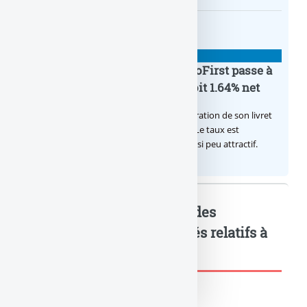
BANQUE : ACTUALITÉS
Le taux du livret épargne BoursoFirst passe à
2.40% brut jusqu’à la fin 2026, soit 1.64% net
Boursobank augmente le taux de rémunération de son livret
épargne réservé à ses clients BoursoFirst. Le taux est
désormais est de 2.40% brut. Toujours aussi peu attractif.
Comparatif des bénéfices des
banques T3 2022 : Mots-clés relatifs à
l'article