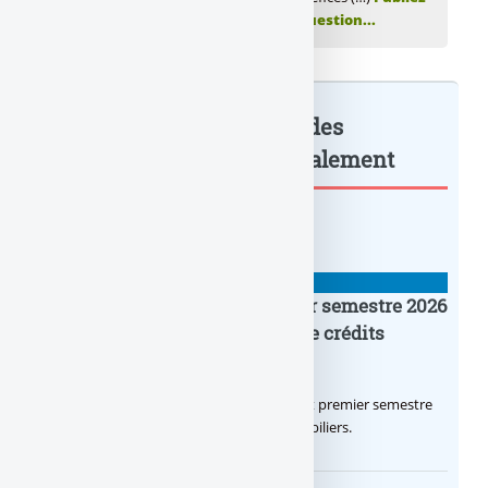
votre commentaire ou posez votre question...
Comparatif des bénéfices des
banques T3 2022 : à lire également
BANQUE : ACTUALITÉS
Crédit Agricole IDF : un premier semestre 2026
flamboyant, record d’encours de crédits
immobiliers octroyés
Le Crédit Agricole IDF a réalisé un excellent premier semestre
2026, via un octroi massif de crédits immobiliers.