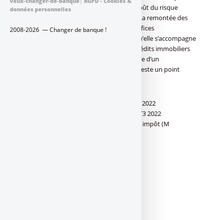
veux-changer-de-banque
|
RGPD - Cookies &
aux attentes des analystes. Toutefois, le coût du risque
données personnelles
augmente auprès de toutes les banques. La remontée des
taux d’intérêt n’est pas un facteur de bénéfices
2008-2026 — Changer de banque !
supplémentaires pour les banques, puisqu’elle s’accompagne
d’une forte baisse de production sur les crédits immobiliers
(-27% en moyenne sur le T3 2022). Le risque d’un
retournement du marché de l’immobilier reste un point
d’incertitude.
Résultats des banques au 3ième trimestre 2022
Comparatif des résultats des banques au T3 2022
Réseaux bancairesRésultats T3 2022 avant impôt (M
€)Évolution versus 2021 (T3)
Banques Populaires
1771
+2.0%
BNP Paribas
3450