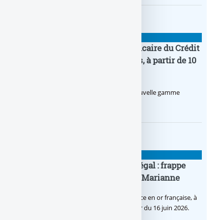
BANQUE : ACTUALITÉS
Pro by CA : la nouvelle offre bancaire du Crédit
Agricole pour les entrepreneurs, à partir de 10
euros par mois
Le Crédit Agricole lance Pro by CA, une nouvelle gamme
d’offres bancaires pour les Pros.
BANQUE : ACTUALITÉS
Pièce en OR française à cours légal : frappe
inaugurale du nouveau Bullion, Marianne
C’est une petite révolution, la nouvelle pièce en or française, à
cours légal, sera commercialisée à compter du 16 juin 2026.