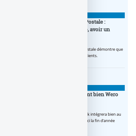
BANQUE : ACTUALITÉS
20e anniversaire de la Banque Postale :
nouvelle campagne publicitaire, avoir un
temps d’avance
Avec sa nouvelle campagne, La Banque Postale démontre que
sa citoyenneté crée de la valeur pour ses clients.
BANQUE : ACTUALITÉS
BoursoBank intègrera finalement bien Wero
dès la fin 2026
Après de multiples hésitations, Boursobank intégrera bien au
final la solution de virement SEPA Wero d’ici la fin d’année
2026.