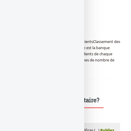
€)Évolution versus 2021 (T3)
Crédit Agricole Ile de France
315
+22.6%
Classement des banques par nombre de clientsClassement des
banques (c) FranceTransactions.comQuelle est la banque
leader en France ? Quel est le nombre de clients de chaque
banque ? Quelle est la progression en termes de nombre de
clients de chaque banque ? Détails.
didim escort
,
marmaris escort
,
didim escort bayan
,
marmaris escort
bayan
,
didim escort bayanlar
,
marmaris escort bayanlar
Une question, un commentaire?
💬 Réagir à cet article Comparatif des bénéfices (…)
Publiez