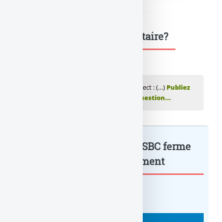
didim escort
,
marmaris escort
,
didim escort bayan
,
marmaris escort
bayan
,
didim escort bayanlar
,
marmaris escort bayanlar
Une question, un commentaire?
💬 Réagir à cet article Compte Epargne Direct : (…)
Publiez
votre commentaire ou posez votre question...
Compte Epargne Direct : HSBC ferme
les comptes... : à lire également
BANQUE : ACTUALITÉS