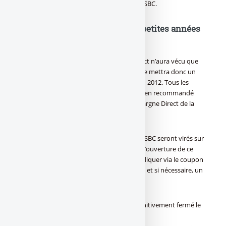
et de simplicité aura sans doute coûté à HSBC.
Compte Epargne Direct : Trois petites années
et puis s’en va !
Lancé début 2009 le Compte Epargne Direct n’aura vécu que
trois ans et demi. La banque internationale mettra donc un
terme définitif à ce placement courant juin 2012. Tous les
clients ont reçus ou recevront un courrier en recommandé
avec AR indiquant la sortie du Compte Epargne Direct de la
gamme de produits HSBC.
Le solde présent sur le Compte Epargne HSBC seront virés sur
le compte bancaire externe fourni lors de l’ouverture de ce
compte. Il appartient aux épargnants d’indiquer via le coupon
réponse fourni à cet effet dans ce courrier, et si nécessaire, un
autre compte bancaire externe.
Le Compte Epargne Direct HSBC sera définitivement fermé le
14 juin 2012.