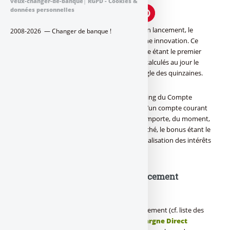
veux-changer-de-banque
|
RGPD - Cookies &
données personnelles
Pourtant promis à un bel avenir lors de son lancement, le
2008-2026 — Changer de banque !
Compte Epargne Direct HSBC
était une innovation. Ce
placement était en effet perçu ainsi comme étant le premier
compte épargne dont les intérêts étaient calculés au jour le
jour, en lieu et place de la traditionnelle règle des quinzaines.
En fait, derrière cette présentation marketing du Compte
Epargne, il s’agissait en réalité bel et bien d’un compte courant
rémunéré, mais pour les épargnants peu importe, du moment,
que le taux était au minimum dans le marché, le bonus étant le
calcul des intérêts au jour le jour et la capitalisation des intérêts
chaque mois.
Compte Epargne Direct : Un lancement
catastrophique !
Après d’énormes déboires lors de son lancement (cf. liste des
avis des épargnants sur le Compte Epargne Direct