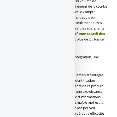
HSBC
), mal maîtrisé, devant faire face à un volume de
demande totalement sous-estimé, l’effondrement de la courbe
des taux d’intérêt à court-terme aura achevé le Compte
Epargne Direct. Son taux n’a cessé de baisser depuis son
lancement. A ce jour, avec un taux brut de seulement 1,35%
(soit 0,89% net via le prélèvement libératoire) , les épargnants
préfèrent largement d’autres placements (cf.
comparatif des
livrets épargne
), le [a[livret A]a] offrant plus de 2,5 fois ce
rendement !
–
Compte Epargne Direct : Une absence d’intégration, une
mauvaise image pour HSBC
Du reste, ce Compte Epargne Direct n’aura jamais été intégré
convenablement par HSBC, un système d’identification
spécifique étant donné aux épargnants clients de ce produit.
Compte Epargne Direct étant géré comme une excroissance
qui aurait eu du mal à s’intégrer au système d’informations
HSBC, un comble pour une banque dont le maître mot est la
simplicité où que l’on soit sur la planète, ne pas pouvoir
intégrer un compte épargne à son offre, ce défaut d’efficacité