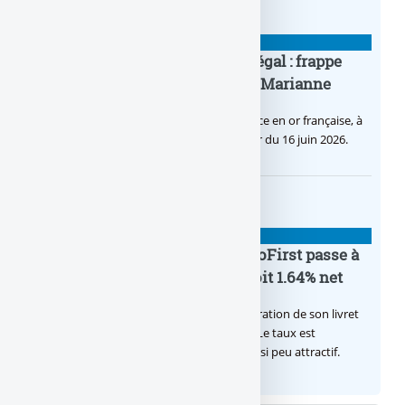
BANQUE : ACTUALITÉS
Pièce en OR française à cours légal : frappe
inaugurale du nouveau Bullion, Marianne
C’est une petite révolution, la nouvelle pièce en or française, à
cours légal, sera commercialisée à compter du 16 juin 2026.
BANQUE : ACTUALITÉS
Le taux du livret épargne BoursoFirst passe à
2.40% brut jusqu’à la fin 2026, soit 1.64% net
Boursobank augmente le taux de rémunération de son livret
épargne réservé à ses clients BoursoFirst. Le taux est
désormais est de 2.40% brut. Toujours aussi peu attractif.