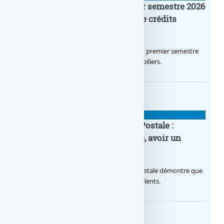
Crédit Agricole IDF : un premier semestre 2026
flamboyant, record d’encours de crédits
immobiliers octroyés
Le Crédit Agricole IDF a réalisé un excellent premier semestre
2026, via un octroi massif de crédits immobiliers.
BANQUE : ACTUALITÉS
20e anniversaire de la Banque Postale :
nouvelle campagne publicitaire, avoir un
temps d’avance
Avec sa nouvelle campagne, La Banque Postale démontre que
sa citoyenneté crée de la valeur pour ses clients.