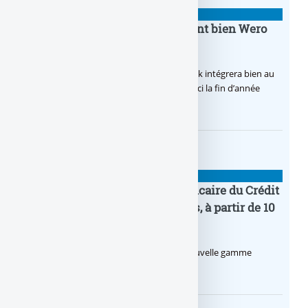
BANQUE : ACTUALITÉS
BoursoBank intègrera finalement bien Wero
dès la fin 2026
Après de multiples hésitations, Boursobank intégrera bien au
final la solution de virement SEPA Wero d’ici la fin d’année
2026.
BANQUE : ACTUALITÉS
Pro by CA : la nouvelle offre bancaire du Crédit
Agricole pour les entrepreneurs, à partir de 10
euros par mois
Le Crédit Agricole lance Pro by CA, une nouvelle gamme
d’offres bancaires pour les Pros.