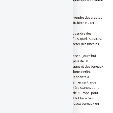
proposer des transactions à leurs clients.
Bitcoin : comparatif des sites pour acheter/vendre des cryptos
Quels sites choisir pour acheter et vendre du bitcoin ? (c)
FranceTransactions.com
Quelles plateformes choisir pour acheter et vendre des
cryptomonnaies, bitcoin et autres ? Quels frais, quels services,
avis des épargnants. Top des sites pour acheter des bitcoins.
Basée à Vienne, en Autriche, Bitpanda dispose aujourd’hui
d’une équipe de plus de 500 personnes de plus de 50
nationalités, ainsi que des hubs technologiques et des bureaux
dans 8 villes en Europe, dont Vienne, Barcelone, Berlin,
Cracovie, Londres, Madrid, Milan et Paris. La société a
récemment annoncé l’ouverture de son premier centre de
recherche et de développement blockchain à distance, dont
l’objectif est de réunir les talents à l’échelle de l’Europe, pour
créer des technologies de pointe exploitant la blockchain.
Bitpanda prévoit en outre d’ouvrir de nouveaux bureaux en
Europe.