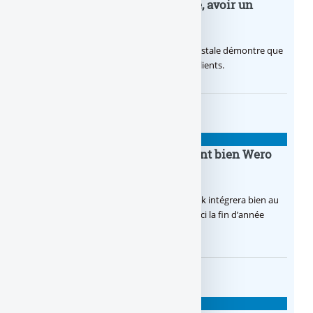
nouvelle campagne publicitaire, avoir un
temps d’avance
Avec sa nouvelle campagne, La Banque Postale démontre que
sa citoyenneté crée de la valeur pour ses clients.
BANQUE : ACTUALITÉS
BoursoBank intègrera finalement bien Wero
dès la fin 2026
Après de multiples hésitations, Boursobank intégrera bien au
final la solution de virement SEPA Wero d’ici la fin d’année
2026.
BANQUE : ACTUALITÉS