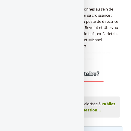
Bitpanda a par ailleurs recruté quatre personnes au sein de
son équipe managériale pour accompagner sa croissance :
Lindsay Ross, ex-Adyen et MessageBird, au poste de directrice
des ressources humaines ; Irina Scarlat, ex-Revolut et Uber, au
poste de directrice du développement ; João Luís, ex-Farfetch,
au poste de vice-président de l’ingénierie ; et Michael
Keskerides, ex-N26, au poste de VP Product.
didim escort
,
marmaris escort
,
didim escort bayan
,
marmaris escort
bayan
,
didim escort bayanlar
,
marmaris escort bayanlar
Une question, un commentaire?
💬 Réagir à cet article Cryptos : Bitpanda valorisée à
Publiez
votre commentaire ou posez votre question...