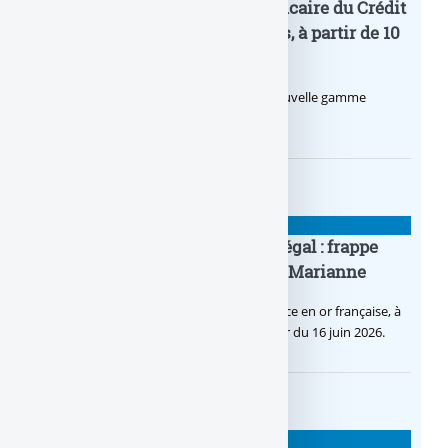
Pro by CA : la nouvelle offre bancaire du Crédit
Agricole pour les entrepreneurs, à partir de 10
euros par mois
Le Crédit Agricole lance Pro by CA, une nouvelle gamme
d’offres bancaires pour les Pros.
BANQUE : ACTUALITÉS
Pièce en OR française à cours légal : frappe
inaugurale du nouveau Bullion, Marianne
C’est une petite révolution, la nouvelle pièce en or française, à
cours légal, sera commercialisée à compter du 16 juin 2026.
BANQUE : ACTUALITÉS