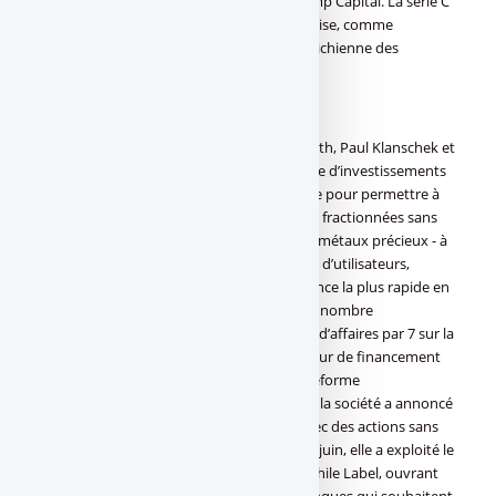
les investisseurs LeadBlock Partners et Jump Capital. La série C
a été signée au début du mois et est soumise, comme
toujours, à l’approbation de l’autorité autrichienne des
marchés financiers (FMA).
Bitpanda
Fondée en Autriche en 2014 par Eric Demuth, Paul Klanschek et
Christian Trummer, Bitpanda, la plateforme d’investissements
dans les cryptomonnaies, s’est développée pour permettre à
tous d’investir facilement dans des actions fractionnées sans
commission, des crypto-monnaies ou des métaux précieux - à
partir de 1 euro seulement. Avec 3 millions d’utilisateurs,
Bitpanda est l’une des fintechs à la croissance la plus rapide en
Europe. L’entreprise devrait multiplier son nombre
d’utilisateurs par 6 en un an, et son chiffre d’affaires par 7 sur la
même période. Depuis la clôture de son tour de financement
de série B, Bitpanda est devenue une plateforme
d’investissement de premier plan. En avril, la société a annoncé
qu’elle élargissait son offre de produits avec des actions sans
commission disponibles 24h/24 et 7j/7. En juin, elle a exploité le
potentiel du marché B2B avec Bitpanda While Label, ouvrant
son infrastructure aux fintechs ou aux banques qui souhaitent