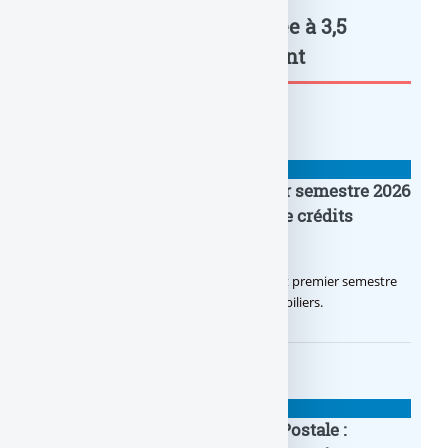
Cryptos : Bitpanda valorisée à 3,5
milliards... : à lire également
BANQUE : ACTUALITÉS
Crédit Agricole IDF : un premier semestre 2026
flamboyant, record d’encours de crédits
immobiliers octroyés
Le Crédit Agricole IDF a réalisé un excellent premier semestre
2026, via un octroi massif de crédits immobiliers.
BANQUE : ACTUALITÉS
20e anniversaire de la Banque Postale :