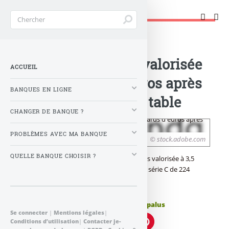
Changer de banque !
Accueil
>
Banque : Actualités
>
Cryptos : Bitpanda valorisée
ACCUEIL
à 3,5 milliards d’euros après
BANQUES EN LIGNE
un nouveau tour de table
CHANGER DE BANQUE ?
PROBLÈMES AVEC MA BANQUE
© stock.adobe.com
QUELLE BANQUE CHOISIR ?
La licorne autrichienne Bitpanda désormais valorisée à 3,5
milliards d’euros après un tour de table de série C de 224
millions d’euros (263 millions de dollars).
Publié le
mardi 17 août 2021
par
Denis Lapalus
Se connecter
|
Mentions légales
|
Conditions d’utilisation
|
Contacter je-