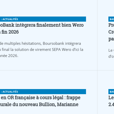
: ACTUALITÉS
BA
oBank intègrera finalement bien Wero
Pr
a fin 2026
Cr
pa
de multiples hésitations, Boursobank intégrera
 final la solution de virement SEPA Wero d’ici la
Le 
année 2026.
d’o
: ACTUALITÉS
BA
 en OR française à cours légal : frappe
Le
urale du nouveau Bullion, Marianne
2.