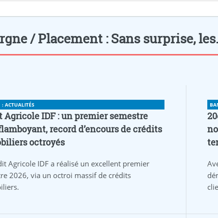
gne / Placement : Sans surprise, les..
: ACTUALITÉS
BA
t Agricole IDF : un premier semestre
20
flamboyant, record d’encours de crédits
no
iliers octroyés
te
it Agricole IDF a réalisé un excellent premier
Av
re 2026, via un octroi massif de crédits
dém
liers.
cli