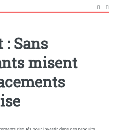
 : Sans
ants misent
lacements
ise
cements risqués pour investir dans des produits