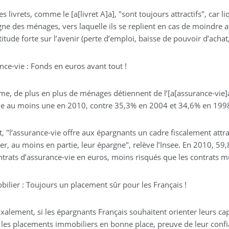
les livrets, comme le [a[livret A]a], "sont toujours attractifs", car 
ne des ménages, vers laquelle ils se replient en cas de moindre a
titude forte sur l’avenir (perte d’emploi, baisse de pouvoir d’achat,..
nce-vie : Fonds en euros avant tout !
e, de plus en plus de ménages détiennent de l’[a[assurance-vie]a
e au moins une en 2010, contre 35,3% en 2004 et 34,6% en 1998, a
t, "l’assurance-vie offre aux épargnants un cadre fiscalement attra
er, au moins en partie, leur épargne", relève l’Insee. En 2010, 59
trats d’assurance-vie en euros, moins risqués que les contrats mu
bilier : Toujours un placement sûr pour les Français !
xalement, si les épargnants Français souhaitent orienter leurs cap
r les placements immobiliers en bonne place, preuve de leur conf