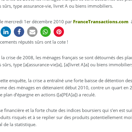
 sûrs, type assurance-vie, livret A ou biens immobiliers.
 le
mercredi 1er décembre 2010
par
FranceTransactions.com
à
cements réputés sûrs ont la cote !
 la crise de 2008, les ménages français se sont détournés des pla
 sûrs, type [a[assurance-vie]a], [a[livret A]a] ou biens immobilier
ette enquête, la crise a entraîné une forte baisse de détention des 
ème des ménages en détenaient début 2010, contre un quart en 20
e plan d’épargne en actions ([a[PEA]a]) a reculé.
se financière et la forte chute des indices boursiers qui s’en est s
duits risqués et à se replier sur des produits potentiellement moin
l de la statistique.