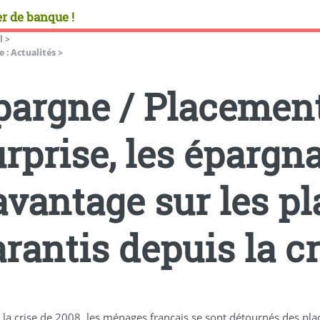
r de banque !
l
>
 : Actualités
>
pargne / Placement
urprise, les épargn
avantage sur les p
rantis depuis la cr
 la crise de 2008, les ménages français se sont détournés des pla