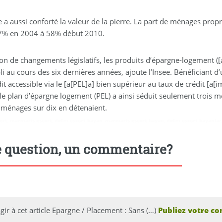
e a aussi conforté la valeur de la pierre. La part de ménages propr
7% en 2004 à 58% début 2010.
on de changements législatifs, les produits d’épargne-logement ([a
li au cours des six dernières années, ajoute l’Insee. Bénéficiant d’
it accessible via le [a[PEL]a] bien supérieur au taux de crédit [a
, le plan d’épargne logement (PEL) a ainsi séduit seulement trois 
 ménages sur dix en détenaient.
ort
,
marmaris escort
,
didim escort bayan
,
marmaris escort bayan
,
didim escort bayanlar
 question, un commentaire?
gir à cet article Epargne / Placement : Sans (…)
Publiez votre co