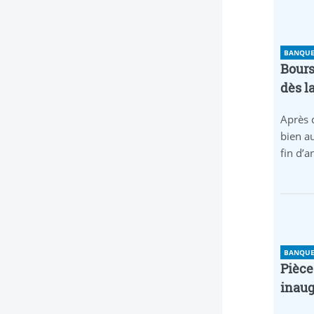
BANQUE 
Bours
dès l
Après 
bien au
fin d’
BANQUE 
Pièce
inaug