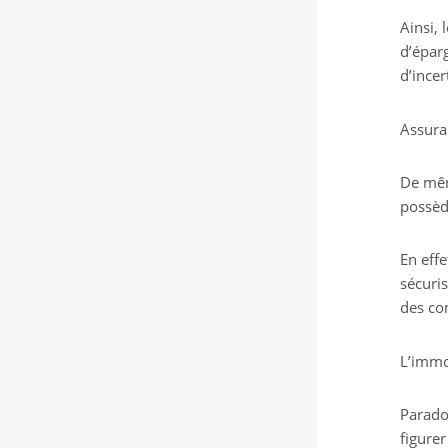
Ainsi, 
d’éparg
d’incer
Assura
De mêm
possèd
En effe
sécuris
des con
L’immo
Parado
figure