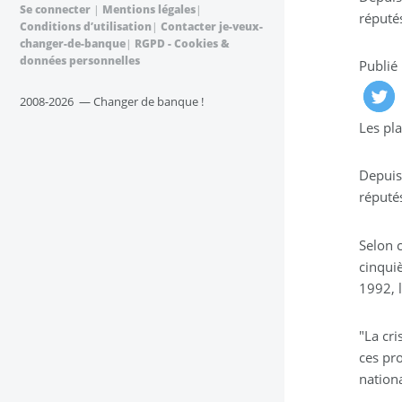
Se connecter
|
Mentions légales
|
réputés
Conditions d’utilisation
|
Contacter je-veux-
changer-de-banque
|
RGPD - Cookies &
données personnelles
Publié
2008-2026 — Changer de banque !
Les pla
Depuis
réputés
Selon c
cinqui
1992, l
"La cri
ces pro
nationa