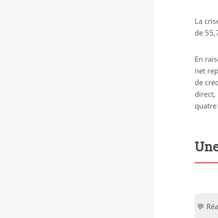
La cris
de 55,
En rais
net rep
de créd
direct
quatre
didim esc
Une
💬 Réa