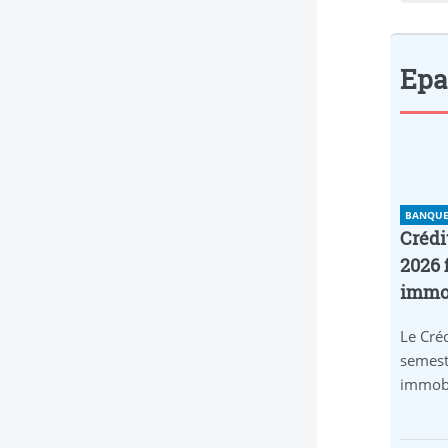
Epar
BANQUE 
Crédi
2026 
immob
Le Créd
semest
immobi