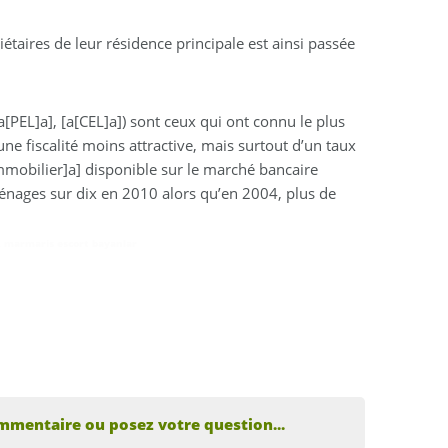
iétaires de leur résidence principale est ainsi passée
[PEL]a], [a[CEL]a]) sont ceux qui ont connu le plus
une fiscalité moins attractive, mais surtout d’un taux
[immobilier]a] disponible sur le marché bancaire
ménages sur dix en 2010 alors qu’en 2004, plus de
,
marmaris escort bayanlar
mmentaire ou posez votre question...