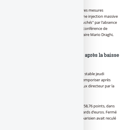
Les espoirs des investisseurs de voir d’autres mesures
accompagner la baisse du taux - comme une injection massive
de liquidités-, ont d’ailleurs été "
un peu douchés
" par l’absence
d’annonces concrètes en ce sens lors dela conférence de
presse du président de l’institution monétaire Mario Draghi,
ajoute le gérant.
Bourse de Paris : Rien ne bouge après la baisse
de taux
La [a[Bourse]a] de Paris a terminé presque stable jeudi
(+0,05%), dans un marché qui a choisi de temporiser après
l’annonce attendue d’une baisse de son taux directeur par la
Banque centrale européenne (BCE).
L’indice [a[CAC 40]a] a pris 2,01 points à 3.858,76 points, dans
un volume d’échanges modéré de 3,5 milliards d’euros. Fermé
mercredi en raison d’un jour férié, l’indice parisien avait reculé
de 0,31% mardi.