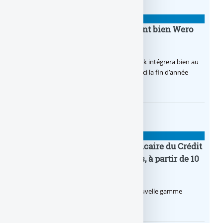
BANQUE : ACTUALITÉS
BoursoBank intègrera finalement bien Wero
dès la fin 2026
Après de multiples hésitations, Boursobank intégrera bien au
final la solution de virement SEPA Wero d’ici la fin d’année
2026.
BANQUE : ACTUALITÉS
Pro by CA : la nouvelle offre bancaire du Crédit
Agricole pour les entrepreneurs, à partir de 10
euros par mois
Le Crédit Agricole lance Pro by CA, une nouvelle gamme
d’offres bancaires pour les Pros.