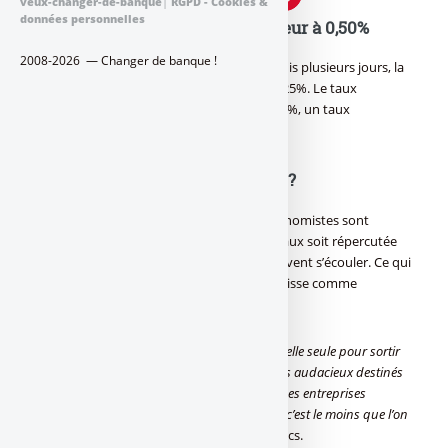
veux-changer-de-banque
|
RGPD - Cookies &
données personnelles
La BCE abaisse son taux directeur à 0,50%
2008-2026 — Changer de banque !
Sans surprise, et largement anticipée depuis plusieurs jours, la
BCE a bien baissé son taux directeur de 0,25%. Le taux
directeur de la BCE est maintenant de 0,50%, un taux
historiquement bas.
Quels impacts pour l’économie ?
Ils sont très faibles, à court terme. Les économistes sont
unanimes. Le temps que cette baisse de taux soit répercutée
dans l’économie réelle, plusieurs mois peuvent s’écouler. Ce qui
compte davantage est le fait que la BCE agisse comme
annoncé.
La baisse du taux "
ne sera pas suffisante à elle seule pour sortir
la zone euro de la récession et des plans plus audacieux destinés
à encourager les prêts aux petites et moyennes entreprises
semblent en être au stade du balbutiement, c’est le moins que l’on
puisse dire
", estime-t-on à Capital Economics.