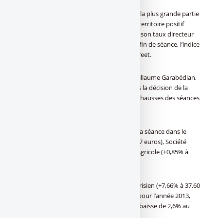
Le marché parisien a évolué dans le rouge la plus grande partie
de la séance. Il est repassé brièvement en territoire positif
après l’annonce par la BCE d’une baisse de son taux directeur
de 0,25 point de pourcentage, à 0,50%. En fin de séance, l’indice
a pu profiter de la bonne tenue de Wall Street.
"
Le marché a été assez satisfait
", indique Guillaume Garabédian,
gérant de Meeschaert Gestion Privée. Mais la décision de la
BCE était déjà largement intégrée dans les hausses des séances
précédentes, nuance-t-il.
Du côté des valeurs, les bancaires ont fini la séance dans le
vert, avec [a[BNP Paribas]a] (+1,32% à 42,87 euros), Société
Générale (+0,73% à 27,78 euros) et Crédit Agricole (+0,85% à
7,01 euros).
Capgemini a caracolé en tête de l’indice parisien (+7,66% à 37,60
euros) après avoir maintenu ses objectifs pour l’année 2013,
malgré l’annonce d’un chiffre d’affaires en baisse de 2,6% au
premier trimestre.