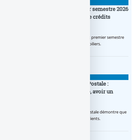
BANQUE : ACTUALITÉS
Crédit Agricole IDF : un premier semestre 2026
flamboyant, record d’encours de crédits
immobiliers octroyés
Le Crédit Agricole IDF a réalisé un excellent premier semestre
2026, via un octroi massif de crédits immobiliers.
BANQUE : ACTUALITÉS
20e anniversaire de la Banque Postale :
nouvelle campagne publicitaire, avoir un
temps d’avance
Avec sa nouvelle campagne, La Banque Postale démontre que
sa citoyenneté crée de la valeur pour ses clients.