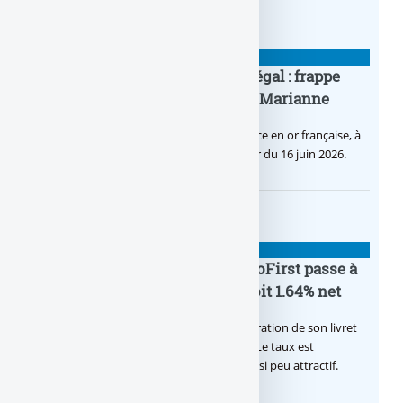
BANQUE : ACTUALITÉS
Pièce en OR française à cours légal : frappe
inaugurale du nouveau Bullion, Marianne
C’est une petite révolution, la nouvelle pièce en or française, à
cours légal, sera commercialisée à compter du 16 juin 2026.
BANQUE : ACTUALITÉS
Le taux du livret épargne BoursoFirst passe à
2.40% brut jusqu’à la fin 2026, soit 1.64% net
Boursobank augmente le taux de rémunération de son livret
épargne réservé à ses clients BoursoFirst. Le taux est
désormais est de 2.40% brut. Toujours aussi peu attractif.