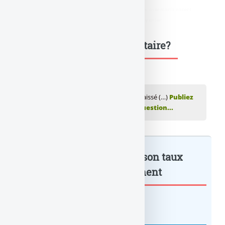
didim escort
,
marmaris escort
,
didim escort bayan
,
marmaris escort
bayan
,
didim escort bayanlar
,
marmaris escort bayanlar
Une question, un commentaire?
💬 Réagir à cet article Finance : La BCE a baissé (…)
Publiez
votre commentaire ou posez votre question...
Finance : La BCE a baissé son taux
directeur à... : à lire également