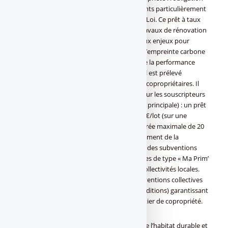
de travaux de rénovation pour les bâtiments particulièrement
énergivores est désormais inscrite dans la Loi. Ce prêt à taux
zéro bonifié par l’Etat sert à financer les travaux de rénovation
énergétique des copropriétés. Il répond aux enjeux pour
accompagner et accélérer la réduction de l’empreinte carbone
des immeubles d’habitation et l’atteinte de la performance
globale du bâti. Octroyé sous conditions, Il est prélevé
directement sur le compte du syndicat de copropriétaires. Il
présente toutefois un avantage certain pour les souscripteurs
(propriétaires de lots à usage de résidence principale) : un prêt
à taux 0% qui peut financer jusqu’à 50 000€/lot (sur une
performance globale du bâti) pour une durée maximale de 20
ans. Il s’agit d’un véritable levier de financement de la
rénovation énergétique. Préfinancements des subventions
publiques : cette solution concerne les aides de type « Ma Prim’
Renov », les dispositifs de l’ANAH ou des collectivités locales.
Un préfinancement jusqu’à 100% des subventions collectives
(et des subventions individuelles sous conditions) garantissant
le bouclage financier spécifique d’un chantier de copropriété.
À lire aussi : ???? Salon de la copropriété, de l’habitat durable et