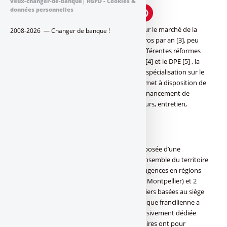
veux-changer-de-banque
|
RGPD - Cookies &
données personnelles
Avec un très fort besoin de financement sur le marché de la
2008-2026 — Changer de banque !
copropriété de l’ordre de 7,6 milliards d’euros par an [3], peu
d’intervenants bancaires positionnés et différentes réformes
telles que les lois Climat et Résilience, Elan [4] et le DPE [5] , la
Caisse d’Epargne Ile-de-France, forte de sa spécialisation sur le
marché du financement des copropriétés met à disposition de
tout l’écosystème une offre complète de financement de
travaux : rénovation énergétique, ascenseurs, entretien,
transformation, etc...
30 personnes dédiées aux Copropriétés
Avec une direction des Copropriétés, composée d’une
trentaine de collaborateurs répartis sur l’ensemble du territoire
national avec 10 chargés d’affaires dont 6 agences en régions
(Lille, Nantes, Lyon, Bordeaux, Marseille et Montpellier) et 2
agences en charge du traitement des dossiers basées au siège
de la Caisse d’Epargne Ile-de-France, la banque francilienne a
constitué une Direction commerciale exclusivement dédiée
aux besoins du marché. Les Chargés d’Affaires ont pour