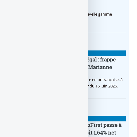
euros par mois
Le Crédit Agricole lance Pro by CA, une nouvelle gamme
d’offres bancaires pour les Pros.
BANQUE : ACTUALITÉS
Pièce en OR française à cours légal : frappe
inaugurale du nouveau Bullion, Marianne
C’est une petite révolution, la nouvelle pièce en or française, à
cours légal, sera commercialisée à compter du 16 juin 2026.
BANQUE : ACTUALITÉS
Le taux du livret épargne BoursoFirst passe à
2.40% brut jusqu’à la fin 2026, soit 1.64% net