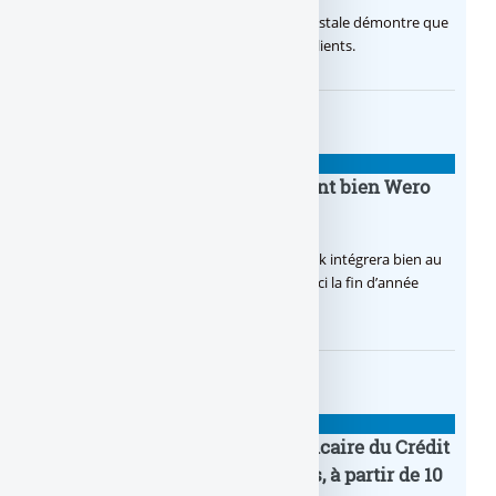
Avec sa nouvelle campagne, La Banque Postale démontre que
sa citoyenneté crée de la valeur pour ses clients.
BANQUE : ACTUALITÉS
BoursoBank intègrera finalement bien Wero
dès la fin 2026
Après de multiples hésitations, Boursobank intégrera bien au
final la solution de virement SEPA Wero d’ici la fin d’année
2026.
BANQUE : ACTUALITÉS
Pro by CA : la nouvelle offre bancaire du Crédit
Agricole pour les entrepreneurs, à partir de 10