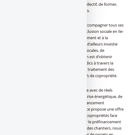
mission de faire connaître l’offre de prêt collectif, de former,
d’accompagner et de sensibiliser les syndics.
La banque s’est ainsi donnée pour but d’accompagner tous ses
clients vers la transition énergétique et l’inclusion sociale en Ile-
de-France afin de de participer au verdissement et à la
réhabilitation d’un parc vieillissant. Elle est d’ailleurs investie
dans le financement, avec les collectivités locales, de
copropriétés dites « fragiles ». Son ambition est d’obtenir
l’adhésion d’un plus grand nombre de syndics à travers la
digitalisation de l’ensemble des process de traitement des
dossiers de financement des prêts collectifs de copropriété.
« Le marché de la copropriété est complexe avec de réels
besoins et attentes. Dans un contexte de crise énergétique, de
forte demande avec des possibilités de financement
restreintes, la Caisse d’Epargne Ile-de-France propose une offre
qui répond en tout point aux besoins des copropriétés face
aux enjeux de rénovation énergétique. Par le préfinancement
des aides publiques versées à la réception des chantiers, nous
jouons pleinement notre rôle de facilitateur de projets en