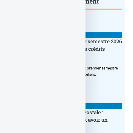
rénovations... : à lire également
BANQUE : ACTUALITÉS
Crédit Agricole IDF : un premier semestre 2026
flamboyant, record d’encours de crédits
immobiliers octroyés
Le Crédit Agricole IDF a réalisé un excellent premier semestre
2026, via un octroi massif de crédits immobiliers.
BANQUE : ACTUALITÉS
20e anniversaire de la Banque Postale :
nouvelle campagne publicitaire, avoir un
temps d’avance