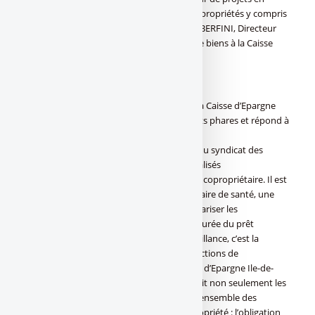
donnant de la souplesse en amont aux copropriétés y compris
celles dites fragiles. » explique Christophe BERFINI, Directeur
des activités Syndics et Administrateurs de biens à la Caisse
d’Epargne Ile-de-France.
Une offre complète de financement
L’offre à destination des copropriétés de la Caisse d’Epargne
Ile-de-France s’articule autour de 3 produits phares et répond à
des attentes bien spécifiques :
Copro 100 : ce prêt est contracté au nom du syndicat des
copropriétaires avec des prélèvements réalisés
individuellement sur le compte de chaque copropriétaire. Il est
consenti sans limite d’âge, sans questionnaire de santé, une
garantie spécifique permettant de désolidariser les
copropriétaires entre eux et de choisir la durée du prêt
(comprise entre 3 à 20 ans). En cas de défaillance, c’est la
banque francilienne qui met en place les actions de
recouvrement. Aujourd’hui, seule la Caisse d’Epargne Ile-de-
France propose un tel dispositif qui satisfait non seulement les
syndics de copropriétés mais également l’ensemble des
copropriétaires. Eco Prêt à taux zéro copropriété : l’obligation