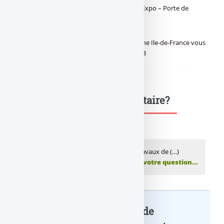
connecté, les 8 et 9 novembre 2022, Paris Expo – Porte de
Versailles
Salon de la copropriété : La Caisse d’Epargne Ile-de-France vous
attend sur son stand D46 - Pavillon 5.2 / 5.3
didim escort
,
marmaris escort
,
didim escort bayan
,
marmaris escort
bayan
,
didim escort bayanlar
,
marmaris escort bayanlar
Une question, un commentaire?
💬 Réagir à cet article Financement des travaux de (…)
Publiez votre commentaire ou posez votre question...
Financement des travaux de