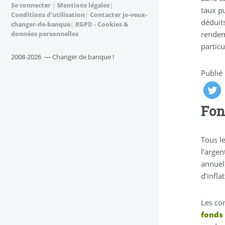
Se connecter
|
Mentions légales
|
taux pu
Conditions d’utilisation
|
Contacter je-veux-
déduit
changer-de-banque
|
RGPD - Cookies &
rendem
données personnelles
partic
2008-2026 — Changer de banque !
Publié
Fon
Tous l
l’argen
annuel
d’infla
Les co
fonds