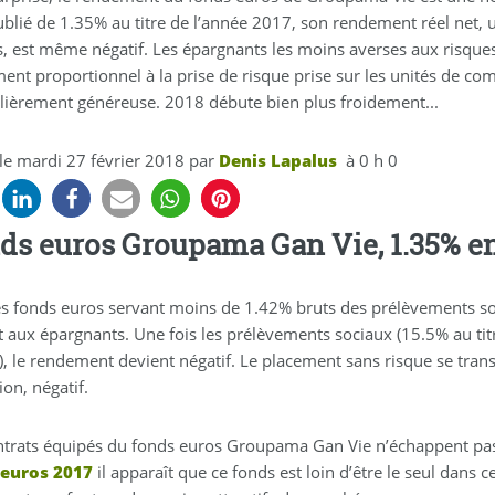
blié de 1.35% au titre de l’année 2017, son rendement réel net, un
s, est même négatif. Les épargnants les moins averses aux risques
ent proportionnel à la prise de risque prise sur les unités de co
ulièrement généreuse. 2018 débute bien plus froidement...
 le
mardi 27 février 2018
par
Denis Lapalus
à 0 h 0
ds euros Groupama Gan Vie, 1.35% e
es fonds euros servant moins de 1.42% bruts des prélèvements soc
t aux épargnants. Une fois les prélèvements sociaux (15.5% au tit
), le rendement devient négatif. Le placement sans risque se tra
tion, négatif.
ntrats équipés du fonds euros Groupama Gan Vie n’échappent pas 
 euros 2017
il apparaît que ce fonds est loin d’être le seul dans c