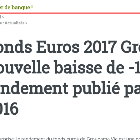
r de banque !
l
>
 : Actualités
>
onds Euros 2017 Gr
ouvelle baisse de -
endement publié pa
016
urprise, le rendement du fonds euros de Groupama Vie est une no