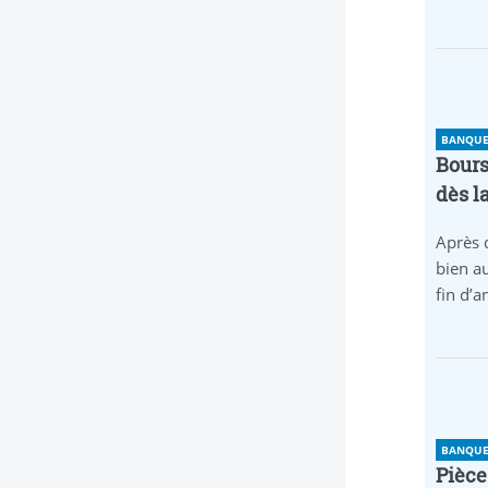
BANQUE 
Bours
dès l
Après 
bien au
fin d’
BANQUE 
Pièce