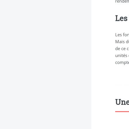
rendem
Les
Les fo
Mais d
de ce 
unités 
compt
didim esc
Une