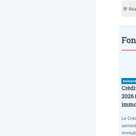
💬 Ré
Fon
BANQUE 
Crédi
2026 
immob
Le Créd
semest
immobi