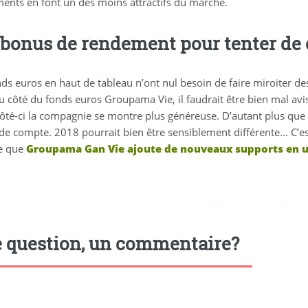
ents en font un des moins attractifs du marché.
 bonus de rendement pour tenter de c
nds euros en haut de tableau n’ont nul besoin de faire miroiter de
u côté du fonds euros Groupama Vie, il faudrait être bien mal avis
côté-ci la compagnie se montre plus généreuse. D’autant plus que l
de compte. 2018 pourrait bien être sensiblement différente... C’e
e que
Groupama Gan Vie ajoute de nouveaux supports en u
ort
,
marmaris escort
,
didim escort bayan
,
marmaris escort bayan
,
didim escort bayanlar
 question, un commentaire?