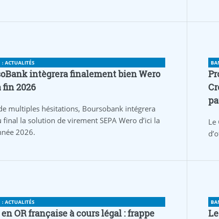
: ACTUALITÉS
BA
oBank intègrera finalement bien Wero
Pr
a fin 2026
Cr
pa
de multiples hésitations, Boursobank intégrera
 final la solution de virement SEPA Wero d’ici la
Le 
année 2026.
d’o
: ACTUALITÉS
BA
 en OR française à cours légal : frappe
Le