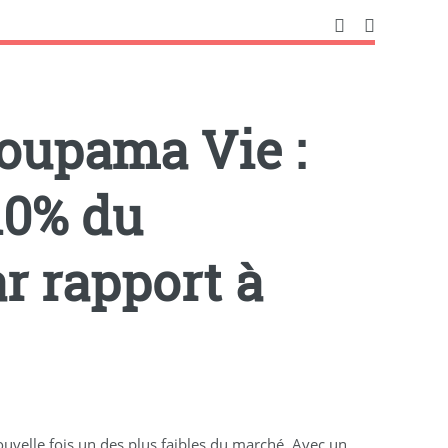
oupama Vie :
10% du
r rapport à
uvelle fois un des plus faibles du marché. Avec un