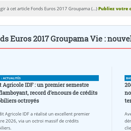
agir à cet article Fonds Euros 2017 Groupama (…)
Publiez votre 
ds Euros 2017 Groupama Vie : nouvelle
: ACTUALITÉS
BA
t Agricole IDF : un premier semestre
20
flamboyant, record d’encours de crédits
no
iliers octroyés
te
it Agricole IDF a réalisé un excellent premier
Av
re 2026, via un octroi massif de crédits
dém
liers.
cli