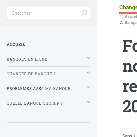
Change
Accuei
Banque
F
ACCUEIL
n
BANQUES EN LIGNE
CHANGER DE BANQUE ?
r
PROBLÈMES AVEC MA BANQUE
2
QUELLE BANQUE CHOISIR ?
Sans s