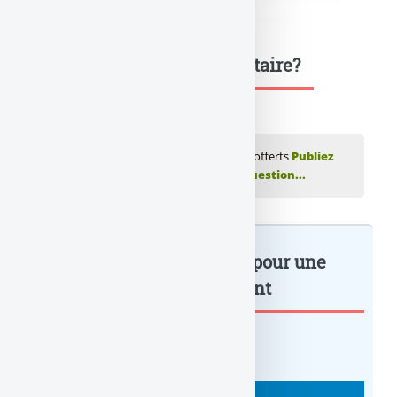
didim escort
,
marmaris escort
,
didim escort bayan
,
marmaris escort
bayan
,
didim escort bayanlar
,
marmaris escort bayanlar
Une question, un commentaire?
💬 Réagir à cet article Fortuneo Vie : 150€ offerts
Publiez
votre commentaire ou posez votre question...
Fortuneo Vie : 150€ offerts pour une
première... : à lire également
BANQUE : ACTUALITÉS