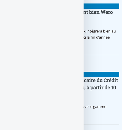
BANQUE : ACTUALITÉS
BoursoBank intègrera finalement bien Wero
dès la fin 2026
Après de multiples hésitations, Boursobank intégrera bien au
final la solution de virement SEPA Wero d’ici la fin d’année
2026.
BANQUE : ACTUALITÉS
Pro by CA : la nouvelle offre bancaire du Crédit
Agricole pour les entrepreneurs, à partir de 10
euros par mois
Le Crédit Agricole lance Pro by CA, une nouvelle gamme
d’offres bancaires pour les Pros.