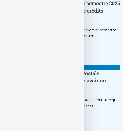
Crédit Agricole IDF : un premier semestre 2026
flamboyant, record d’encours de crédits
immobiliers octroyés
Le Crédit Agricole IDF a réalisé un excellent premier semestre
2026, via un octroi massif de crédits immobiliers.
BANQUE : ACTUALITÉS
20e anniversaire de la Banque Postale :
nouvelle campagne publicitaire, avoir un
temps d’avance
Avec sa nouvelle campagne, La Banque Postale démontre que
sa citoyenneté crée de la valeur pour ses clients.