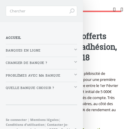
Changer de banque !
Accueil
>
Banque : Actualités
>
Fortuneo Vie : 150€ offerts
ACCUEIL
pour une première adhésion,
BANQUES EN LIGNE
jusqu’au 31 mars 2018
CHANGER DE BANQUE ?
Nouvelle offre de bienvenue sur le contrat plébiscité de
PROBLÈMES AVEC MA BANQUE
Fortuneo : une prime de 150 euros offerte pour une première
adhésion au contrat Fortuneo Vie effectuée entre le 1er Février
QUELLE BANQUE CHOISIR ?
2018 et le 31 Mars 2018, avec un versement initial de 5 000€
minimum investis à 30 % au moins en unités de compte. Très
recherchées, des SCPI composent ces dernières, au côté des
deux fonds euros de Suravenir, 2% et 2.80% de rendement au
titre de l’année 2017.
Se connecter
|
Mentions légales
|
Conditions d’utilisation
|
Contacter je-