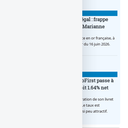
BANQUE : ACTUALITÉS
Pièce en OR française à cours légal : frappe
inaugurale du nouveau Bullion, Marianne
C’est une petite révolution, la nouvelle pièce en or française, à
cours légal, sera commercialisée à compter du 16 juin 2026.
BANQUE : ACTUALITÉS
Le taux du livret épargne BoursoFirst passe à
2.40% brut jusqu’à la fin 2026, soit 1.64% net
Boursobank augmente le taux de rémunération de son livret
épargne réservé à ses clients BoursoFirst. Le taux est
désormais est de 2.40% brut. Toujours aussi peu attractif.