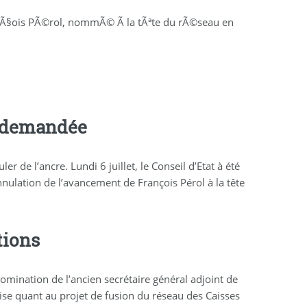
FranÃ§ois PÃ©rol, nommÃ© Ã la tÃªte du rÃ©seau en
n demandée
r de l’ancre. Lundi 6 juillet, le Conseil d’Etat à été
nulation de l’avancement de François Pérol à la tête
tions
nomination de l’ancien secrétaire général adjoint de
ise quant au projet de fusion du réseau des Caisses