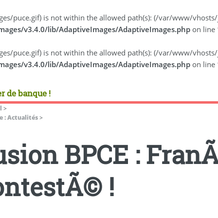
/images/puce.gif) is not within the allowed path(s): (/var/www/vhos
images/v3.4.0/lib/AdaptiveImages/AdaptiveImages.php
on line
/images/puce.gif) is not within the allowed path(s): (/var/www/vhos
images/v3.4.0/lib/AdaptiveImages/AdaptiveImages.php
on line
r de banque !
l
>
 : Actualités
>
usion BPCE : FranÃ
ontestÃ© !