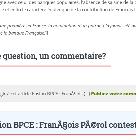
lire
color:#e70f2f;color:#fff">
gne avec celui des banques populaires, l’absence de saisine de la
sur
e et enfin le caractère équivoque de la contribution de François P
FranceTransactions.com
-
 une première en France, la nomination d’un patron n’a jamais été a
Fusion
ire la banque Française.
)]
BPCE :
ort
,
marmaris escort
,
didim escort bayan
,
marmaris escort bayan
,
didim escort bayanlar
FranÃ§ois
PÃ©rol
 question, un commentaire?
contestÃ© !"
title="Envoyer
cet
article
par
gir à cet article Fusion BPCE : FranÃ§ois (…)
Publiez votre comm
courriel"
aria-
label="Envoyer
cet
ion BPCE : FranÃ§ois PÃ©rol contestÃ
article
par