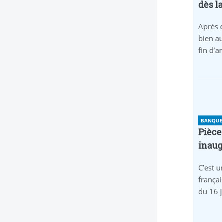
dès l
Après 
bien au
fin d’
BANQUE 
Pièce
inaug
C’est u
frança
du 16 