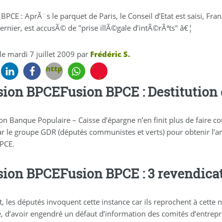
 BPCE : AprÃ¨s le parquet de Paris, le Conseil d’Etat est saisi, 
ernier, est accusÃ© de "prise illÃ©gale d’intÃ©rÃªts" â€¦
 le
mardi 7 juillet 2009
par
Frédéric S.
https://www.je-
"
veux-
role="button"
Fusion BPCE : Destitutio
changer-
target="_blank"
de-
rel="noopener
banque.fr/banque-
nofollow"
on Banque Populaire – Caisse d’épargne n’en finit plus de faire coule
actualites/fusion-
title="Pin
par le groupe GDR (députés communistes et verts) pour obtenir l’an
bpce-
It
BPCE.
franapois-
sur
pa-
Pinterest
Fusion BPCE : 3 revendica
c-
!"
rol-
class="shariff-
contesta-
link"
t, les députés invoquent cette instance car ils reprochent à cette 
c.html&subject=A
style="background-
ée, d’avoir engendré un défaut d’information des comités d’entrepr