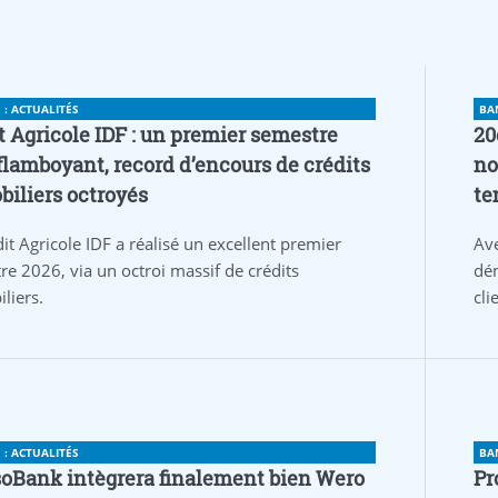
courriel"
role="button"
rel="noopener
nofollow"
: ACTUALITÉS
BA
class="shariff-
t Agricole IDF : un premier semestre
20
link"
flamboyant, record d’encours de crédits
no
style="background-
iliers octroyés
te
color:#999;color:#fff">
it Agricole IDF a réalisé un excellent premier
Av
re 2026, via un octroi massif de crédits
dém
liers.
cli
: ACTUALITÉS
BA
oBank intègrera finalement bien Wero
Pr