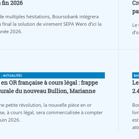
a fin 2026
Cr
pa
de multiples hésitations, Boursobank intégrera
 final la solution de virement SEPA Wero d’ici la
Le 
année 2026.
d’o
: ACTUALITÉS
BA
 en OR française à cours légal : frappe
Le
urale du nouveau Bullion, Marianne
2.
ne petite révolution, la nouvelle pièce en or
Bo
ise, à cours légal, sera commercialisée à compter
liv
juin 2026.
est
att