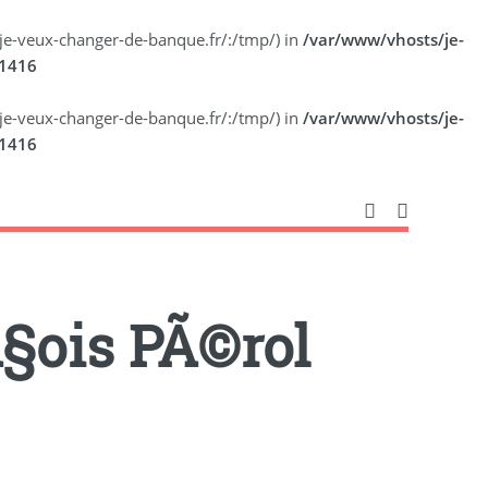
ts/je-veux-changer-de-banque.fr/:/tmp/) in
/var/www/vhosts/je-
1416
ts/je-veux-changer-de-banque.fr/:/tmp/) in
/var/www/vhosts/je-
1416
§ois PÃ©rol