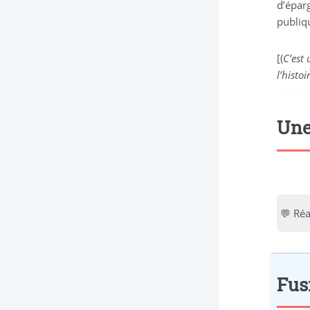
d’épar
publiqu
[(
C’est
l’histo
didim esc
Une
💬 Réa
Fus