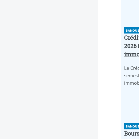
BANQUE 
Crédi
2026 
immob
Le Créd
semest
immobi
BANQUE 
Bours