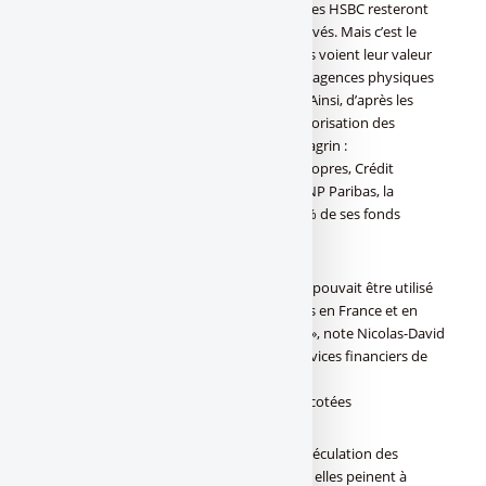
Personne ne peut croire que les 230 agences HSBC resteront
ouvertes et que les 4.000 emplois sont sauvés. Mais c’est le
deal de la cession. Les banques historiques voient leur valeur
baisser d’années en années. Les réseaux d’agences physiques
souffrent et la pandémie n’a rien arrangé. Ainsi, d’après les
informations publiées par Les Echos, la valorisation des
banques françaises se réduit à peau de chagrin :
Société Générale vaut 30% de ses fonds propres, Crédit
Agricole, la moitié de ses fonds propres, BNP Paribas, la
meilleure élève de la classe, seulement 60% de ses fonds
propres.
« Le critère de valorisation par agence, qui pouvait être utilisé
dans la décennie 2000 sur certains dossiers en France et en
Europe du Sud, n’a plus cours aujourd’hui », note Nicolas-David
Kersen, responsable du M & A dans les services financiers de
KPMG.
À l’inverse, les fintechs sont largement surcotées
Les Fintechs profitent de leur côté de la spéculation des
investisseurs. Alors que la majorité d’entre elles peinent à