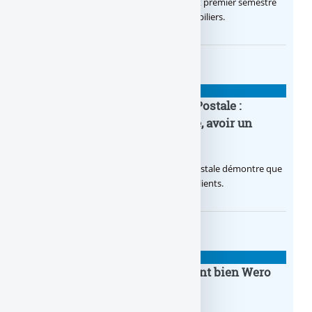
Le Crédit Agricole IDF a réalisé un excellent premier semestre
2026, via un octroi massif de crédits immobiliers.
BANQUE : ACTUALITÉS
20e anniversaire de la Banque Postale :
nouvelle campagne publicitaire, avoir un
temps d’avance
Avec sa nouvelle campagne, La Banque Postale démontre que
sa citoyenneté crée de la valeur pour ses clients.
BANQUE : ACTUALITÉS
BoursoBank intègrera finalement bien Wero
dès la fin 2026