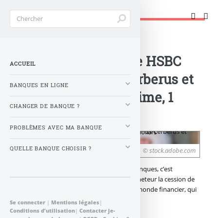
Changer de banque !
Accueil
>
Banque : Actualités
>
HSBC cède sa filiale HSBC
ACCUEIL
France au fonds Cerberus et
BANQUES EN LIGNE
doit lui payer, en prime, 1
CHANGER DE BANQUE ?
milliard de dollars
PROBLÈMES AVEC MA BANQUE
QUELLE BANQUE CHOISIR ?
© stock.adobe.com
Puisque les taux sont négatifs, pour les banques, c’est
désormais le vendeur qui doit payer à l’acheteur la cession de
ses actifs. Tout ceci est cohérent, dans ce monde financier, qui
marche sur la tête.
Se connecter
|
Mentions légales
|
Conditions d’utilisation
|
Contacter je-