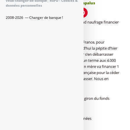
veux-changer-de-banque
|
RGPD - Cookies &
Publié le
mercredi 5 mai 2021
par
Denis Lapalus
données personnelles
2008-2026 — Changer de banque !
HSBC, son aventure en France, le plus grand naufrage financier
qui soit ?
HSBC avait acheté le CCF, rebaptisé HSBC France, pour
l’équivalent de 11 milliards d’euros, aujourd’hui la pépite d’hier
vaut -1 milliard d’euros. Logiquement pour s’en débarrasser
sans mettre la clé sous la porte, et mettre un terme aux 4.000
emplois et 230 agences bancaires, la maison mère va financer 1
milliard d’euros la cession de sa branche française pour la céder
au fonds Cerberus. Payer pour s’en débarrasser. Nous en
sommes là.
A lire aussi : HSBC France va passer sous le giron du fonds
américain Cerberus
Les banques se déprécient d’années en années