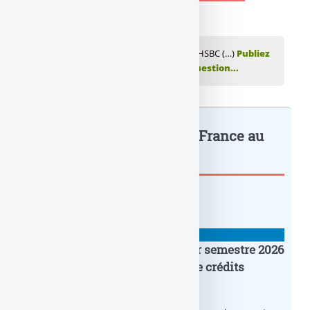
💬 Réagir à cet article HSBC cède sa filiale HSBC (…)
Publiez
votre commentaire ou posez votre question...
HSBC cède sa filiale HSBC France au
fonds... : à lire également
BANQUE : ACTUALITÉS
Crédit Agricole IDF : un premier semestre 2026
flamboyant, record d’encours de crédits
immobiliers octroyés