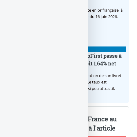
C’est une petite révolution, la nouvelle pièce en or française, à
cours légal, sera commercialisée à compter du 16 juin 2026.
BANQUE : ACTUALITÉS
Le taux du livret épargne BoursoFirst passe à
2.40% brut jusqu’à la fin 2026, soit 1.64% net
Boursobank augmente le taux de rémunération de son livret
épargne réservé à ses clients BoursoFirst. Le taux est
désormais est de 2.40% brut. Toujours aussi peu attractif.
HSBC cède sa filiale HSBC France au
fonds... : Mots-clés relatifs à l'article