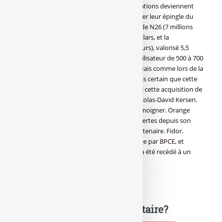
dégager le moindre bénéfice, leurs valorisations deviennent
insolentes. Seules les fintechs semblent tirer leur épingle du
jeu. En témoignent la néobanque allemande N26 (7 millions
d’utilisateurs), valorisée 3,5 milliards de dollars, et la
britannique Revolut (10 millions d’utilisateurs), valorisé 5,5
milliards. « Cela revient à une valeur par utilisateur de 500 à 700
dollars, le critère retenu dans ce secteur. Mais comme lors de la
bulle tech des années 1999-2000, il n’est pas certain que cette
mesure reste pertinente très longtemps, si cette acquisition de
clients n’est pas rentabilisée », prévient Nicolas-David Kersen.
Certaines banques en ligne peuvent en témoigner. Orange
Bank, qui cumule plus de 600 millions de pertes depuis son
lancement en 2017, peine à trouver un partenaire. Fidor,
racheté 150 millions d’euros la même année par BPCE, et
déprécié d’autant dans les comptes 2019, a été recédé à un
fonds.
didim escort
,
marmaris escort
,
didim escort bayan
,
marmaris escort
bayan
,
didim escort bayanlar
,
marmaris escort bayanlar
Une question, un commentaire?