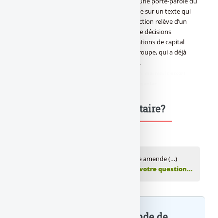
contester cette décision », a en effet réagi une porte-parole du
groupe, soulignant que « la sanction repose sur un texte qui
n’est plus en vigueur depuis 2019 ». La sanction relève d’un
« défaut de notification dans les temps » de décisions
comptables prises à l’occasion d’augmentations de capital
réalisées entre 2015 et 2016, a rappelé le groupe, qui a déjà
provisionné le montant dans ses comptes.
didim escort
,
marmaris escort
,
didim escort bayan
,
marmaris escort
bayan
,
didim escort bayanlar
,
marmaris escort bayanlar
Une question, un commentaire?
💬 Réagir à cet article La BCE confirme une amende (…)
Publiez votre commentaire ou posez votre question...
La BCE confirme une amende de