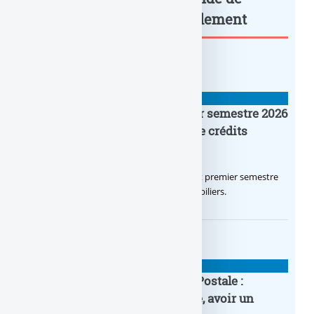
4,275 millions... : à lire également
BANQUE : ACTUALITÉS
Crédit Agricole IDF : un premier semestre 2026
flamboyant, record d’encours de crédits
immobiliers octroyés
Le Crédit Agricole IDF a réalisé un excellent premier semestre
2026, via un octroi massif de crédits immobiliers.
BANQUE : ACTUALITÉS
20e anniversaire de la Banque Postale :
nouvelle campagne publicitaire, avoir un