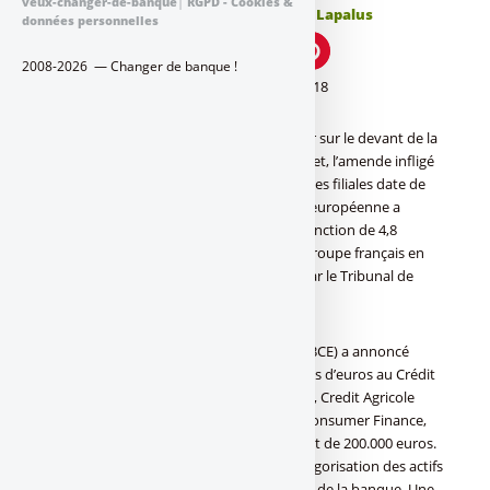
veux-changer-de-banque
|
RGPD - Cookies &
Publié le
mercredi 24 août 2022
par
Denis Lapalus
données personnelles
2008-2026 — Changer de banque !
Crédit Agricole, amende boomerang de 2018
Ce n’est pas une nouveauté, mais le retour sur le devant de la
scène d’un conflit juridique de 2018. En effet, l’amende infligé
par la BCE à Crédit Agricole SA et deux de ses filiales date de
2018. Le 23 août 2022, la Banque centrale européenne a
toutefois confirmé, une nouvelle fois, la sanction de 4,8
millions d’euros qu’elle avait imposée au groupe français en
2018 mais qui avait été annulée en 2020 par le Tribunal de
l’Union européenne.
En 2018, la Banque centrale européenne (BCE) a annoncé
qu’elle infligeait une amende de 4,3 millions d’euros au Crédit
Agricole, tout comme à deux de ses filiales, Credit Agricole
Corporate and Investment Bank et à CA Consumer Finance,
pour des montants respectifs de 300.000 et de 200.000 euros.
En cause, le non respect des règles de catégorisation des actifs
financiers pour le calcul des fonds propres de la banque. Une