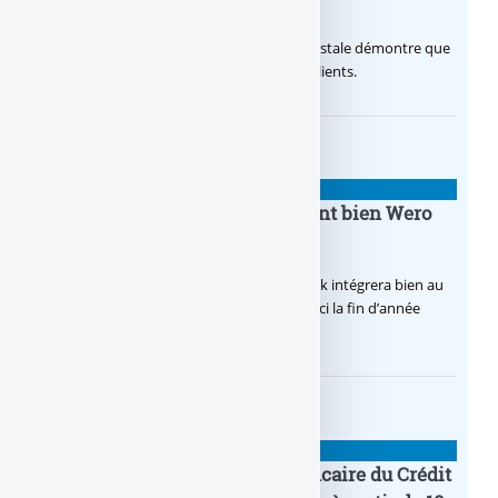
temps d’avance
Avec sa nouvelle campagne, La Banque Postale démontre que
sa citoyenneté crée de la valeur pour ses clients.
BANQUE : ACTUALITÉS
BoursoBank intègrera finalement bien Wero
dès la fin 2026
Après de multiples hésitations, Boursobank intégrera bien au
final la solution de virement SEPA Wero d’ici la fin d’année
2026.
BANQUE : ACTUALITÉS
Pro by CA : la nouvelle offre bancaire du Crédit