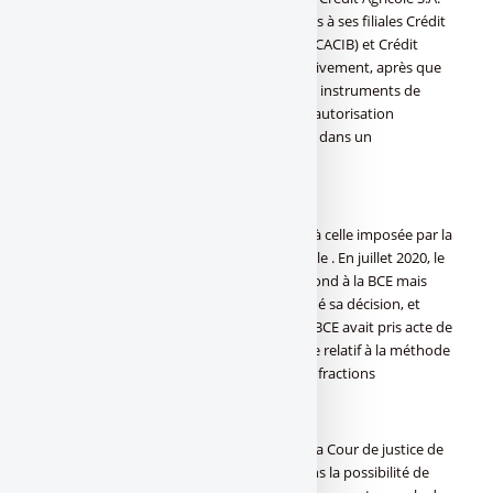
(CASA) et de 300.000 euros et 190.000 euros à ses filiales Crédit
Agricole Corporate and Investment Bank (CACIB) et Crédit
Agricole Consumer Finance (CACF) respectivement, après que
les banques ont classé des actions comme instruments de
fonds propres de catégorie 1 (CET1) sans l’autorisation
préalable de la BCE », a déclaré l’institution dans un
communiqué publié mardi soir.
Possibilité d’appel
L’amende totale correspond précisément à celle imposée par la
BCE en 2018 et contestée par Crédit Agricole . En juillet 2020, le
Tribunal de l’UE avait donné raison sur le fond à la BCE mais
jugé qu’elle n’avait pas correctement justifié sa décision, et
donc annulé les amendes en question. La BCE avait pris acte de
la décision et publié en mars 2021 un guide relatif à la méthode
de détermination des sanctions en cas d’infractions
réglementaires.
Crédit Agricole peut faire appel auprès de la Cour de justice de
l’Union européenne. « Nous nous réservons la possibilité de