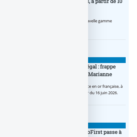
Agricole pour les entrepreneurs, à partir de 10
euros par mois
Le Crédit Agricole lance Pro by CA, une nouvelle gamme
d’offres bancaires pour les Pros.
BANQUE : ACTUALITÉS
Pièce en OR française à cours légal : frappe
inaugurale du nouveau Bullion, Marianne
C’est une petite révolution, la nouvelle pièce en or française, à
cours légal, sera commercialisée à compter du 16 juin 2026.
BANQUE : ACTUALITÉS
Le taux du livret épargne BoursoFirst passe à