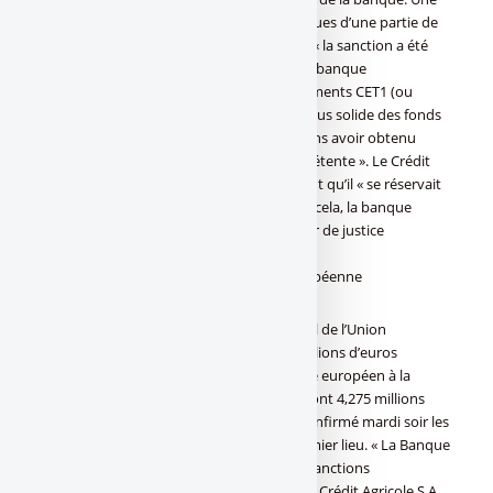
erreur de classification sur l’échelle de risques d’une partie de
ses actifs financiers. Ainsi, la BCE indique : « la sanction a été
infligée en raison de la classification par la banque
d’instruments de capital en tant qu’instruments CET1 (ou
Common Equity Tier 1 , la partie jugée la plus solide des fonds
propres d’une banque) en 2015 et 2016 sans avoir obtenu
l’autorisation préalable de l’autorité compétente ». Le Crédit
Agricole a pris acte de la décision, indiquant qu’il « se réservait
le droit de contester ces sanctions ». Pour cela, la banque
française devra se défendre devant la Cour de justice
européenne.
Annulation par le Tribunal de l’Union européenne
Deux ans après l’annulation par le Tribunal de l’Union
européenne en 2020 d’amendes de 4,8 millions d’euros
infligées en 2018 par le gendarme bancaire européen à la
banque française et deux de ses filiales (dont 4,275 millions
pour le seul Crédit Agricole SA), la BCE a confirmé mardi soir les
amendes qu’elle avait prononcées en premier lieu. « La Banque
centrale européenne (BCE) a imposé des sanctions
administratives de 4,275 millions d’euros à Crédit Agricole S.A.