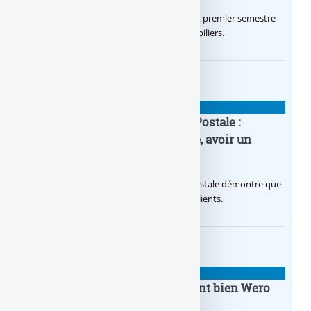
Le Crédit Agricole IDF a réalisé un excellent premier semestre
2026, via un octroi massif de crédits immobiliers.
BANQUE : ACTUALITÉS
20e anniversaire de la Banque Postale :
nouvelle campagne publicitaire, avoir un
temps d’avance
Avec sa nouvelle campagne, La Banque Postale démontre que
sa citoyenneté crée de la valeur pour ses clients.
BANQUE : ACTUALITÉS
BoursoBank intègrera finalement bien Wero
dès la fin 2026