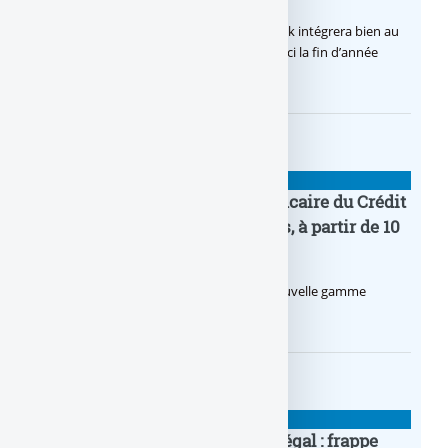
Après de multiples hésitations, Boursobank intégrera bien au
final la solution de virement SEPA Wero d’ici la fin d’année
2026.
BANQUE : ACTUALITÉS
Pro by CA : la nouvelle offre bancaire du Crédit
Agricole pour les entrepreneurs, à partir de 10
euros par mois
Le Crédit Agricole lance Pro by CA, une nouvelle gamme
d’offres bancaires pour les Pros.
BANQUE : ACTUALITÉS
Pièce en OR française à cours légal : frappe