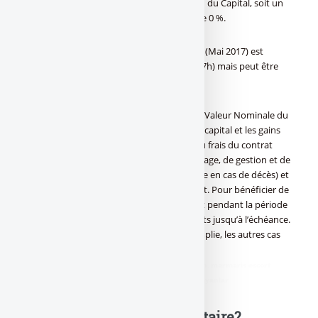
Maillot Jaune (Mai 2017) offre la protection du Capital, soit un
Taux de Rendement Annuel Brut (TRAB) de 0 %.
La commercialisation de LCL Maillot Jaune (Mai 2017) est
ouverte du 3 mai 2017 au 25 juillet 2017 (17h) mais peut être
close au gré de l’Emetteur et sans préavis.
L’expression “capital” utilisée ici désigne la Valeur Nominale du
Titre pour LCL Maillot Jaune (Mai 2017). Le capital et les gains
sont annoncés hors frais d’entrée (CTO) ou frais du contrat
d’assurance vie (frais sur versement, arbitrage, de gestion et de
la cotisation de la garantie complémentaire en cas de décès) et
hors fiscalité liée au cadre d’investissement. Pour bénéficier de
la formule, l’investisseur doit avoir souscrit pendant la période
de commercialisation et conserver ses parts jusqu’à l’échéance.
Dès que la condition de réalisation est remplie, les autres cas
ne peuvent plus s’appliquer.
didim escort
,
marmaris escort
,
didim escort bayan
,
marmaris escort
bayan
,
didim escort bayanlar
,
marmaris escort bayanlar
Une question, un commentaire?