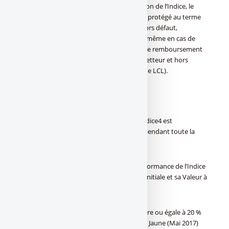
(hors dividendes) ; quelle que soit l’évolution de l’Indice, le
Capital de LCL Maillot Jaune (Mai 2017) est protégé au terme
des 10 ans (hors défaut de l’Emetteur et hors défaut,
liquidation ou mise en résolution de LCL), même en cas de
forte baisse de l’Indice ; ou à 5 ans en cas de remboursement
anticipé automatique (hors défaut de l’Emetteur et hors
défaut, liquidation ou mise en résolution de LCL).
Comment ça marche ?
AU LANCEMENT/ La valeur “initiale” de l’Indice4 est
déterminée. Elle servira de base de calcul pendant toute la
durée de vie de la formule.
A 5 ans / le 11 août 2022 : on calcule la Performance de l’Indice
(performance date à date entre sa Valeur Initiale et sa Valeur à
5 ans) :
–
Si la performance de l’Indice est supérieure ou égale à 20 %
par rapport à sa Valeur Initiale, LCL Maillot Jaune (Mai 2017)