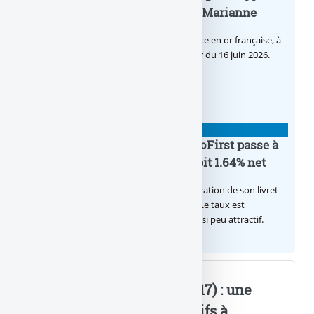
inaugurale du nouveau Bullion, Marianne
C’est une petite révolution, la nouvelle pièce en or française, à
cours légal, sera commercialisée à compter du 16 juin 2026.
BANQUE : ACTUALITÉS
Le taux du livret épargne BoursoFirst passe à
2.40% brut jusqu’à la fin 2026, soit 1.64% net
Boursobank augmente le taux de rémunération de son livret
épargne réservé à ses clients BoursoFirst. Le taux est
désormais est de 2.40% brut. Toujours aussi peu attractif.
LCL Maillot Jaune (Mai 2017) : une
unité de... : Mots-clés relatifs à