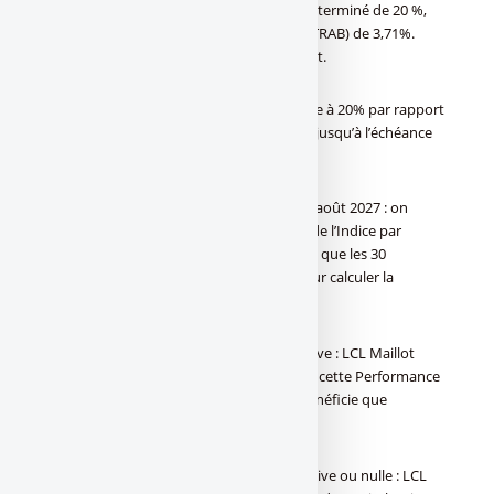
offre le Capital majoré d’un gain fixe prédéterminé de 20 %,
soit un Taux de Rendement Annuel Brut (TRAB) de 3,71%.
La formule s’arrête alors automatiquement.
–
Si la performance de l’Indice est inférieure à 20% par rapport
à sa Valeur Initiale , la formule se poursuit jusqu’à l’échéance
des 10 ans.
A 10 ans / A l’échéance de la formule, le 11 août 2027 : on
calcule les 40 performances trimestrielles de l’Indice par
rapport à sa Valeur Initiale et on ne retient que les 30
meilleures performances trimestrielles pour calculer la
« Performance Moyenne » :
–
Si cette Performance Moyenne est positive : LCL Maillot
Jaune (Mai 2017) offre le Capital majoré de cette Performance
Moyenne. Dans ce cas, l’investisseur ne bénéficie que
partiellement de la croissance de l’Indice ;
–
Si cette Performance Moyenne est négative ou nulle : LCL