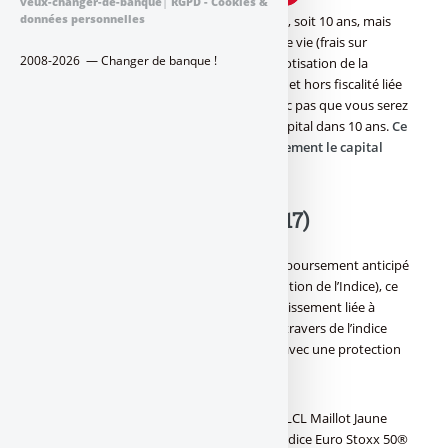
veux-changer-de-banque
|
RGPD - Cookies &
données personnelles
Un capital protégé au terme du placement, soit 10 ans, mais
attention, hors frais du contrat d’assurance vie (frais sur
2008-2026 — Changer de banque !
versement, arbitrage, de gestion et de la cotisation de la
garantie complémentaire en cas de décès) et hors fiscalité liée
au cadre d’investissement. Ne pensez donc pas que vous serez
certain de récupérer au minimum votre capital dans 10 ans.
Ce
placement ne garantit donc pas intégralement le capital
versé.
LCL Maillot Jaune (Mai 2017)
D’une durée de 10 ans (sauf en cas de remboursement anticipé
automatique à 5 ans en fonction de l’évolution de l’Indice), ce
titre de créance offre une solution d’investissement liée à
l’évolution des actions de la zone euro au travers de l’indice
Euro Stoxx 50® (calculé hors dividendes) avec une protection
du Capital à l’échéance.
La durée et la performance potentielle de LCL Maillot Jaune
(Mai 2017) dépendent de l‘évolution de l’Indice Euro Stoxx 50®