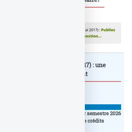
💬 Réagir à cet article LCL Maillot Jaune (Mai 2017) :
Publiez
votre commentaire ou posez votre question...
LCL Maillot Jaune (Mai 2017) : une
unité de... : à lire également
BANQUE : ACTUALITÉS
Crédit Agricole IDF : un premier semestre 2026
flamboyant, record d’encours de crédits
immobiliers octroyés