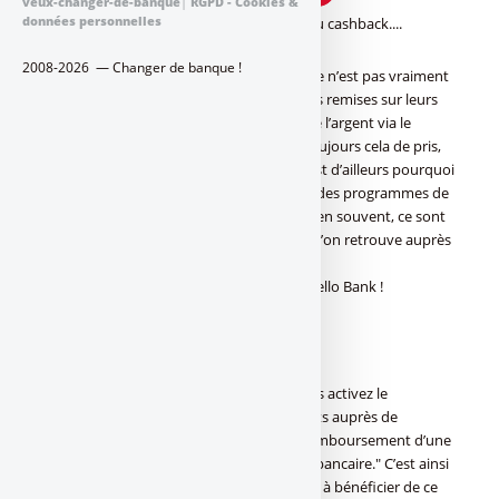
veux-changer-de-banque
|
RGPD - Cookies &
données personnelles
Toutes les banques surfent sur la vague du cashback....
2008-2026 — Changer de banque !
"Gagnez de l’argent avec vos dépenses." Ce n’est pas vraiment
exact. Les consommateurs obtiennent des remises sur leurs
achats, mais ne gagnent pas réellement de l’argent via le
cashback. Ils en dépensent moins. C’est toujours cela de pris,
en cette période d’inflation galopante. C’est d’ailleurs pourquoi
toutes les banques proposent désormais des programmes de
cashback. Un service de fidélisation, car bien souvent, ce sont
les mêmes programmes de cashback que l’on retrouve auprès
de ces différentes banques.
Hello Extra : le programme de cashback Hello Bank !
(c) Hello Bank !
"C’est gratuit et automatique dès que vous activez le
programme Hello Extra. Réalisez vos achats auprès de
nombreuses enseignes et profitez d’un remboursement d’une
partie de vos dépenses sur votre compte bancaire." C’est ainsi
que les clients Hello Bank ! ont été conviés à bénéficier de ce