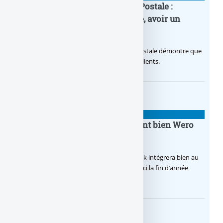
20e anniversaire de la Banque Postale :
nouvelle campagne publicitaire, avoir un
temps d’avance
Avec sa nouvelle campagne, La Banque Postale démontre que
sa citoyenneté crée de la valeur pour ses clients.
BANQUE : ACTUALITÉS
BoursoBank intègrera finalement bien Wero
dès la fin 2026
Après de multiples hésitations, Boursobank intégrera bien au
final la solution de virement SEPA Wero d’ici la fin d’année
2026.