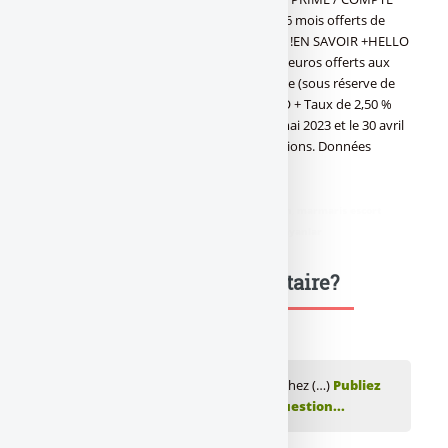
COURANT HELLO BANK80 euros offerts + 6 mois offerts de
cotisation Hello Prime ou Hello Prime Duo !EN SAVOIR +HELLO
ONE / COMPTE COURANT HELLO BANK80 euros offerts aux
nouveaux clients Hello One + Carte gratuite (sous réserve de
son utilisation) !EN SAVOIR +LIVRET HELLO + Taux de 2,50 %
brut annuel pendant 12 mois entre le 01 mai 2023 et le 30 avril
2024EN SAVOIR +Offres soumises à conditions. Données
indicatives uniquement.
didim escort
,
marmaris escort
,
didim escort bayan
,
marmaris escort
bayan
,
didim escort bayanlar
,
marmaris escort bayanlar
Une question, un commentaire?
💬 Réagir à cet article Le Cashback arrive chez (…)
Publiez
votre commentaire ou posez votre question...