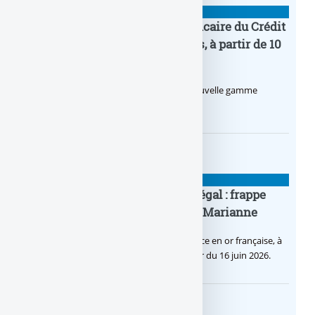
BANQUE : ACTUALITÉS
Pro by CA : la nouvelle offre bancaire du Crédit
Agricole pour les entrepreneurs, à partir de 10
euros par mois
Le Crédit Agricole lance Pro by CA, une nouvelle gamme
d’offres bancaires pour les Pros.
BANQUE : ACTUALITÉS
Pièce en OR française à cours légal : frappe
inaugurale du nouveau Bullion, Marianne
C’est une petite révolution, la nouvelle pièce en or française, à
cours légal, sera commercialisée à compter du 16 juin 2026.