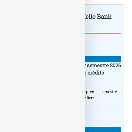
Le Cashback arrive chez Hello Bank
!... Vos... : à lire également
BANQUE : ACTUALITÉS
Crédit Agricole IDF : un premier semestre 2026
flamboyant, record d’encours de crédits
immobiliers octroyés
Le Crédit Agricole IDF a réalisé un excellent premier semestre
2026, via un octroi massif de crédits immobiliers.
BANQUE : ACTUALITÉS