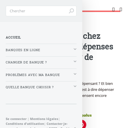
Changer de banque !
Accueil
>
Banque : Actualités
>
Le Cashback arrive chez
ACCUEIL
Hello Bank !... Vos dépenses
BANQUES EN LIGNE
vont vous rapporter de
CHANGER DE BANQUE ?
l’argent !
PROBLÈMES AVEC MA BANQUE
Comment peut-on gagner de l’argent en dépensant ? Et bien
QUELLE BANQUE CHOISIR ?
l’on ne peut pas, juste avoir des remises, c’est à dire dépenser
un peu moins, c’est tout. Mais beaucoup pensent encore
gagner de l’argent...
Publié le
samedi 8 avril 2023
par
Denis Lapalus
Se connecter
|
Mentions légales
|
Conditions d’utilisation
|
Contacter je-