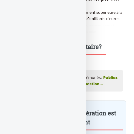
(16,55 milliards d’euros)
Cette performance reste néanmoins nettement supérieure à la
collecte de 2007 qui s’élevait à seulement 5,0 milliards d’euros.
didim escort
,
marmaris escort
,
didim escort bayan
,
marmaris escort
bayan
,
didim escort bayanlar
,
marmaris escort bayanlar
Une question, un commentaire?
💬 Réagir à cet article Livret A : le taux de rémunéra
Publiez
votre commentaire ou posez votre question...
Livret A : le taux de rémunération est
passé de... : à lire également