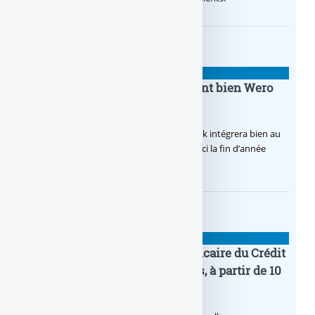
BANQUE : ACTUALITÉS
BoursoBank intègrera finalement bien Wero
dès la fin 2026
Après de multiples hésitations, Boursobank intégrera bien au
final la solution de virement SEPA Wero d’ici la fin d’année
2026.
BANQUE : ACTUALITÉS
Pro by CA : la nouvelle offre bancaire du Crédit
Agricole pour les entrepreneurs, à partir de 10
euros par mois