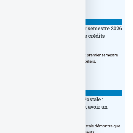
BANQUE : ACTUALITÉS
Crédit Agricole IDF : un premier semestre 2026
flamboyant, record d’encours de crédits
immobiliers octroyés
Le Crédit Agricole IDF a réalisé un excellent premier semestre
2026, via un octroi massif de crédits immobiliers.
BANQUE : ACTUALITÉS
20e anniversaire de la Banque Postale :
nouvelle campagne publicitaire, avoir un
temps d’avance
Avec sa nouvelle campagne, La Banque Postale démontre que
sa citoyenneté crée de la valeur pour ses clients.