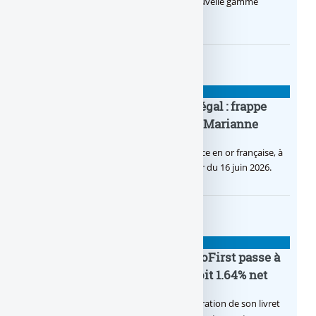
Le Crédit Agricole lance Pro by CA, une nouvelle gamme
d’offres bancaires pour les Pros.
BANQUE : ACTUALITÉS
Pièce en OR française à cours légal : frappe
inaugurale du nouveau Bullion, Marianne
C’est une petite révolution, la nouvelle pièce en or française, à
cours légal, sera commercialisée à compter du 16 juin 2026.
BANQUE : ACTUALITÉS
Le taux du livret épargne BoursoFirst passe à
2.40% brut jusqu’à la fin 2026, soit 1.64% net
Boursobank augmente le taux de rémunération de son livret