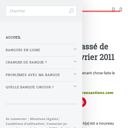
Changer de banque !
Accueil
>
Banque : Actualités
>
Livret A : le taux de
ACCUEIL
rémunération est passé de
BANQUES EN LIGNE
1.75% à 2% au 1er février 2011
CHANGER DE BANQUE ?
C’était prévu depuis mi-janvier, c’est maintenant chose faite le
PROBLÈMES AVEC MA BANQUE
livret A est passé de 1.75% à 2.00%...
QUELLE BANQUE CHOISIR ?
Publié le
mardi 8 février 2011
par
FranceTransactions.com
Livret A : taux en hausse
Se connecter
|
Mentions légales
|
Comme au mois d’Aout dernier, le [a[livret A]a] est a nouveau
Conditions d’utilisation
|
Contacter je-