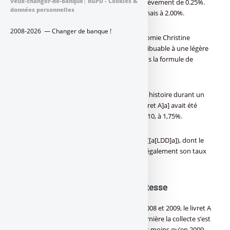
veux-changer-de-banque
|
RGPD - Cookies &
sous les projecteur grâce à un nouveau relèvement de 0.25%.
données personnelles
Son taux de rémunération s’établit désormais à 2.00%.
2008-2026 — Changer de banque !
Le 13 janvier dernier, La ministre de l’Economie Christine
Lagarde avait annoncé ce relèvement, attribuable à une légère
accélération de l’[a[inflation]a], utilisée dans la formule de
calcul du taux.
Après être resté au plus bas niveau de son histoire durant un
an soit 1,25%, une hausse de taux du [a[livret A]a] avait été
effectuée une première fois début août 2010, à 1,75%.
Le [a[Livret de développement durable]a] ([a[LDD]a]), dont le
taux est identique à celui du Livret A, voit également son taux
augmenter d’un quart de point (0,25%).
Livret A : collecte en perte de vitesse
Après eux années de collecte records en 2008 et 2009, le livret A
est en perte de vitesse en 2010. l’année dernière la collecte s’est
élevée à 7,8 milliards d’euros, soit deux fois moins qu’en 2009