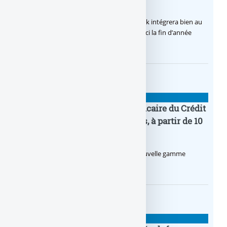
dès la fin 2026
Après de multiples hésitations, Boursobank intégrera bien au
final la solution de virement SEPA Wero d’ici la fin d’année
2026.
BANQUE : ACTUALITÉS
Pro by CA : la nouvelle offre bancaire du Crédit
Agricole pour les entrepreneurs, à partir de 10
euros par mois
Le Crédit Agricole lance Pro by CA, une nouvelle gamme
d’offres bancaires pour les Pros.
BANQUE : ACTUALITÉS