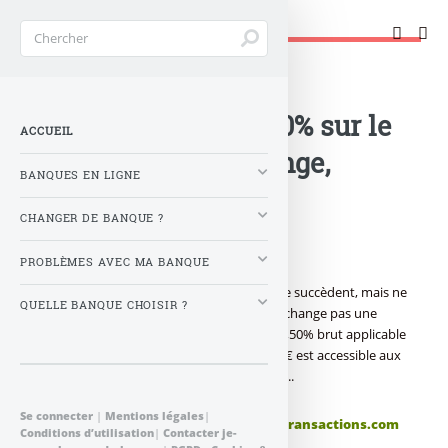
Changer de banque !
Accueil
>
Banque : Actualités
>
Livret épargne : 4,50% sur le
ACCUEIL
Livret Epargne Orange,
BANQUES EN LIGNE
jusqu’à 150 000 € de
CHANGER DE BANQUE ?
versement !
PROBLÈMES AVEC MA BANQUE
Epargne sans risque : les offres spéciales se succèdent, mais ne
QUELLE BANQUE CHOISIR ?
se ressemblent pas toutes ! ING Direct ne change pas une
équipe gagnante, ainsi le taux boosté de 4,50% brut applicable
sur des versements allant jusqu’à 150 000 € est accessible aux
nouveaux clients jusqu’à la fin mai, détails...
Se connecter
|
Mentions légales
|
Publié le
vendredi 4 mai 2012
par
FranceTransactions.com
Conditions d’utilisation
|
Contacter je-
à 0 h 0