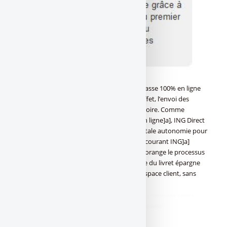
L’ouverture du Livret épargne orange se passe 100% en ligne
pour celles et ceux qui le souhaitent ! En effet, l’envoi des
photocopies par courrier n’est plus obligatoire. Comme
maintenant bon nombre de [a[banques en ligne]a], ING Direct
propose cette solution permettant une totale autonomie pour
les épargnants. Pour les clients [a[compte courant ING]a]
Direct souhaitant ouvrir un livret épargne orange le processus
est encore plus simple, puisque l’ouverture du livret épargne
peut être effectuée directement sur leur espace client, sans
justificatif supplémentaire.
didim escort
,
marmaris escort
,
didim escort bayan
,
marmaris escort
bayan
,
didim escort bayanlar
,
marmaris escort bayanlar