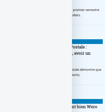
Le Crédit Agricole IDF a réalisé un excellent premier semestre
2026, via un octroi massif de crédits immobiliers.
BANQUE : ACTUALITÉS
20e anniversaire de la Banque Postale :
nouvelle campagne publicitaire, avoir un
temps d’avance
Avec sa nouvelle campagne, La Banque Postale démontre que
sa citoyenneté crée de la valeur pour ses clients.
BANQUE : ACTUALITÉS
BoursoBank intègrera finalement bien Wero