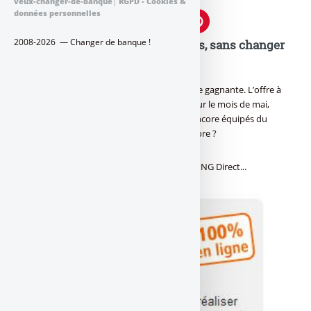
veux-changer-de-banque
|
RGPD - Cookies &
données personnelles
2008-2026 — Changer de banque !
Où placer sans risque, sans frais, sans changer
de banque, mais avec intérêts ?
[a[ING Direct]a] ne change pas une formule gagnante. L’offre à
taux boosté à 4,50% brut est reconduite sur le mois de mai,
pour la satisfaction des épargnants non encore équipés du
livret épargne orange
. Il en reste encore ?
Quelques nouveautés 100% en ligne chez ING Direct...