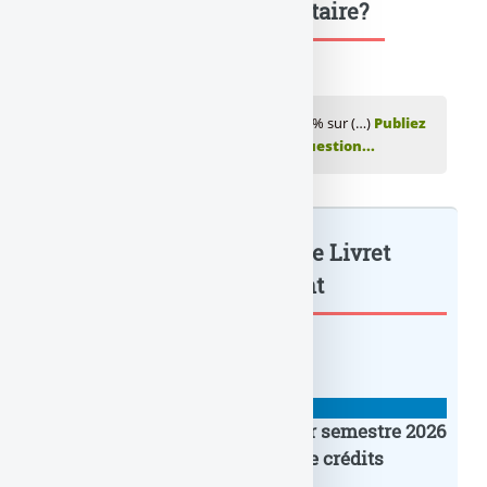
Une question, un commentaire?
💬 Réagir à cet article Livret épargne : 4,50% sur (…)
Publiez
votre commentaire ou posez votre question...
Livret épargne : 4,50% sur le Livret
Epargne... : à lire également
BANQUE : ACTUALITÉS
Crédit Agricole IDF : un premier semestre 2026
flamboyant, record d’encours de crédits
immobiliers octroyés