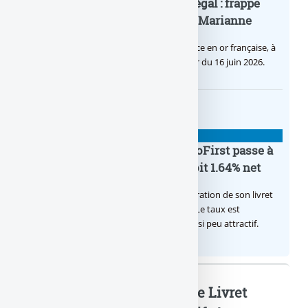
Pièce en OR française à cours légal : frappe
inaugurale du nouveau Bullion, Marianne
C’est une petite révolution, la nouvelle pièce en or française, à
cours légal, sera commercialisée à compter du 16 juin 2026.
BANQUE : ACTUALITÉS
Le taux du livret épargne BoursoFirst passe à
2.40% brut jusqu’à la fin 2026, soit 1.64% net
Boursobank augmente le taux de rémunération de son livret
épargne réservé à ses clients BoursoFirst. Le taux est
désormais est de 2.40% brut. Toujours aussi peu attractif.
Livret épargne : 4,50% sur le Livret