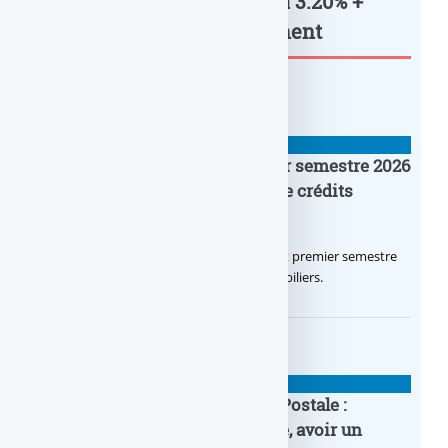
Livret épargne DISTINGO à 3.20% +
40€ offerts,... : à lire également
BANQUE : ACTUALITÉS
Crédit Agricole IDF : un premier semestre 2026
flamboyant, record d’encours de crédits
immobiliers octroyés
Le Crédit Agricole IDF a réalisé un excellent premier semestre
2026, via un octroi massif de crédits immobiliers.
BANQUE : ACTUALITÉS
20e anniversaire de la Banque Postale :
nouvelle campagne publicitaire, avoir un