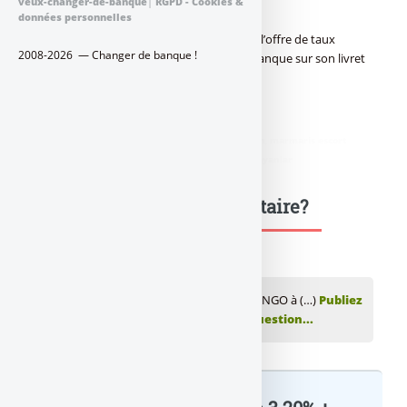
veux-changer-de-banque
|
RGPD - Cookies &
données personnelles
Il est encore temps de souscrire en ligne à l’offre de taux
2008-2026 — Changer de banque !
boosté de 3.20% brut proposée par PSA Banque sur son livret
épargne maison DISTINGO.
didim escort
,
marmaris escort
,
didim escort bayan
,
marmaris escort
bayan
,
didim escort bayanlar
,
marmaris escort bayanlar
Une question, un commentaire?
💬 Réagir à cet article Livret épargne DISTINGO à (…)
Publiez
votre commentaire ou posez votre question...