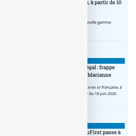
Agricole pour les entrepreneurs, à partir de 10
euros par mois
Le Crédit Agricole lance Pro by CA, une nouvelle gamme
d’offres bancaires pour les Pros.
BANQUE : ACTUALITÉS
Pièce en OR française à cours légal : frappe
inaugurale du nouveau Bullion, Marianne
C’est une petite révolution, la nouvelle pièce en or française, à
cours légal, sera commercialisée à compter du 16 juin 2026.
BANQUE : ACTUALITÉS
Le taux du livret épargne BoursoFirst passe à