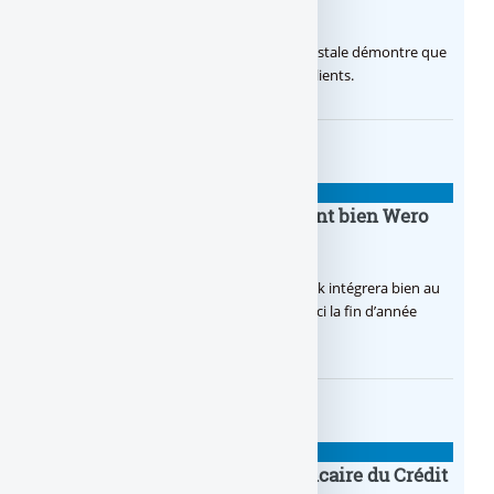
temps d’avance
Avec sa nouvelle campagne, La Banque Postale démontre que
sa citoyenneté crée de la valeur pour ses clients.
BANQUE : ACTUALITÉS
BoursoBank intègrera finalement bien Wero
dès la fin 2026
Après de multiples hésitations, Boursobank intégrera bien au
final la solution de virement SEPA Wero d’ici la fin d’année
2026.
BANQUE : ACTUALITÉS
Pro by CA : la nouvelle offre bancaire du Crédit