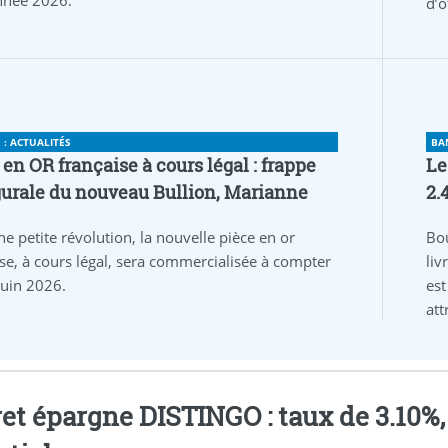
année 2026.
d’o
: ACTUALITÉS
BA
 en OR française à cours légal : frappe
Le
urale du nouveau Bullion, Marianne
2.
ne petite révolution, la nouvelle pièce en or
Bo
ise, à cours légal, sera commercialisée à compter
liv
juin 2026.
est
att
et épargne DISTINGO : taux de 3.10%, p