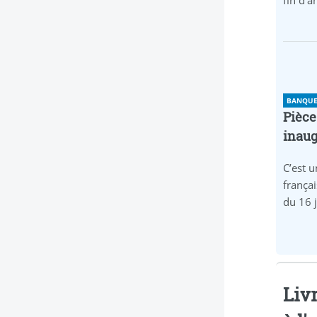
fin d’
BANQUE 
Pièce
inaug
C’est u
frança
du 16 
Livr