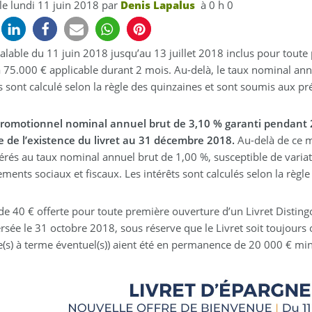
 le
lundi 11 juin 2018
par
Denis Lapalus
à 0 h 0
valable du 11 juin 2018 jusqu’au 13 juillet 2018 inclus pour tout
à 75.000 € applicable durant 2 mois. Au-delà, le taux nominal annu
s sont calculé selon la règle des quinzaines et sont soumis aux pr
romotionnel nominal annuel brut de 3,10 % garanti pendant 2 
e de l’existence du livret au 31 décembre 2018.
Au-delà de ce m
rés au taux nominal annuel brut de 1,00 %, susceptible de variat
ments sociaux et fiscaux. Les intérêts sont calculés selon la règle
e 40 € offerte pour toute première ouverture d’un Livret Distingo 
rsée le 31 octobre 2018, sous réserve que le Livret soit toujours ou
(s) à terme éventuel(s)) aient été en permanence de 20 000 € min