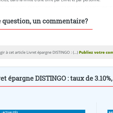
ort
,
marmaris escort
,
didim escort bayan
,
marmaris escort bayan
,
didim escort bayanlar
 question, un commentaire?
gir à cet article Livret épargne DISTINGO : (…)
Publiez votre co
et épargne DISTINGO : taux de 3.10%, 
: ACTUALITÉS
BA