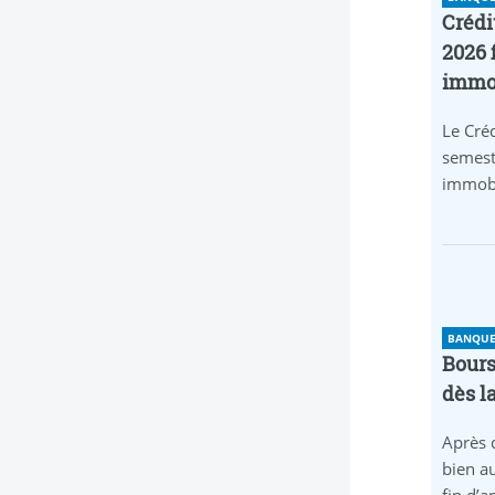
Crédi
2026 
immob
Le Créd
semest
immobi
BANQUE 
Bours
dès l
Après 
bien au