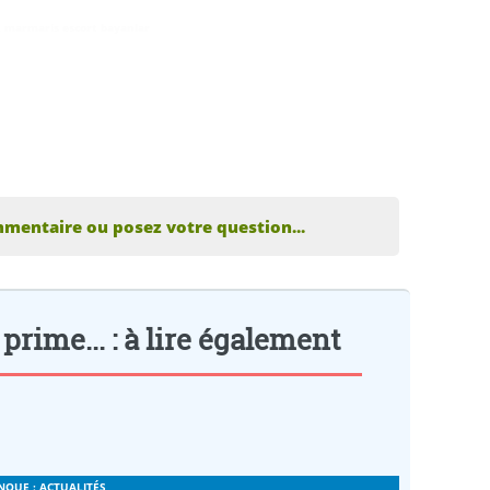
,
marmaris escort bayanlar
mmentaire ou posez votre question...
prime... : à lire également
NQUE : ACTUALITÉS