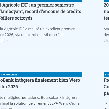
t Agricole IDF : un premier semestre
20
flamboyant, record d’encours de crédits
no
iliers octroyés
te
it Agricole IDF a réalisé un excellent premier
Av
re 2026, via un octroi massif de crédits
dém
liers.
cli
: ACTUALITÉS
BA
oBank intègrera finalement bien Wero
Pr
a fin 2026
Cr
pa
de multiples hésitations, Boursobank intégrera
 final la solution de virement SEPA Wero d’ici la
Le 