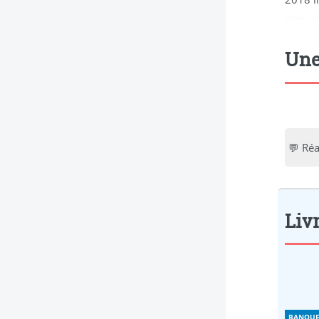
didim esc
Une
💬 Réa
Livr
BANQUE 