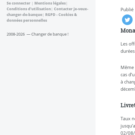
Se connecter
|
Mentions légales
|
Conditions d’utilisation
|
Contacter je-veux-
Publié
changer-de-banque
|
RGPD - Cookies &
données personnelles
Monab
2008-2026 — Changer de banque !
Les off
durées 
Même s
cas d’
à chang
décemb
Livre
Taux n
jusqu’
02/08