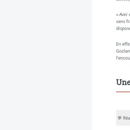
«
Avec 
sans fr
dispos
En effe
Gozlan
l’encou
didim esc
Une
💬 Réa