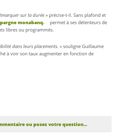
démarquer sur la durée
» précise-t-il. Sans plafond et
’Epargne monabanq.
permet à ses détenteurs de
nts libres ou programmés.
nibilité dans leurs placements.
» souligne Guillaume
ché à voir son taux augmenter en fonction de
,
marmaris escort bayanlar
mmentaire ou posez votre question...