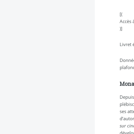
[(
Accès à
)]
Livret
Donnée
plafond
Monab
Depuis
plébisc
ses att
d’auto
sur ci
dével