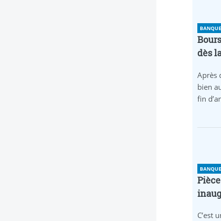
BANQUE 
Bours
dès l
Après 
bien au
fin d’
BANQUE 
Pièce
inaug
C’est u