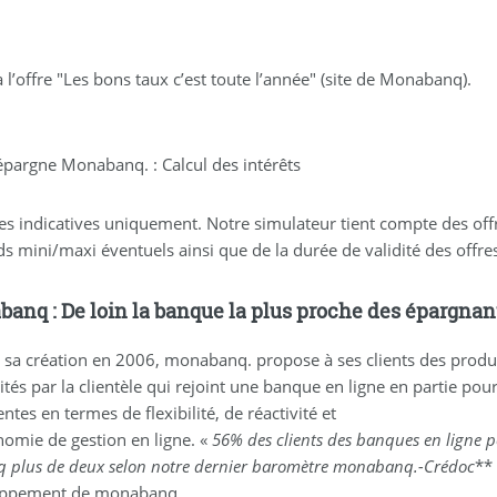
 l’offre "Les bons taux c’est toute l’année" (site de Monabanq).
 épargne Monabanq. : Calcul des intérêts
s indicatives uniquement. Notre simulateur tient compte des offr
s mini/maxi éventuels ainsi que de la durée de validité des offre
anq : De loin la banque la plus proche des épargnant
 sa création en 2006, monabanq. propose à ses clients des produi
ités par la clientèle qui rejoint une banque en ligne en partie pou
entes en termes de flexibilité, de réactivité et
nomie de gestion en ligne. «
56% des clients des banques en ligne p
nq plus de deux selon notre dernier baromètre monabanq.-Crédoc
**
oppement de monabanq.