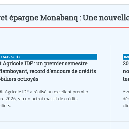
ret épargne Monabanq : Une nouvelle of
: ACTUALITÉS
BA
t Agricole IDF : un premier semestre
20
flamboyant, record d’encours de crédits
no
iliers octroyés
te
it Agricole IDF a réalisé un excellent premier
Av
re 2026, via un octroi massif de crédits
dém
liers.
cli