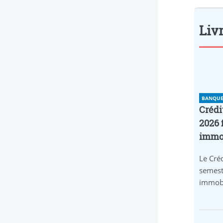
Liv
BANQUE 
Crédi
2026 
immob
Le Créd
semest
immobi