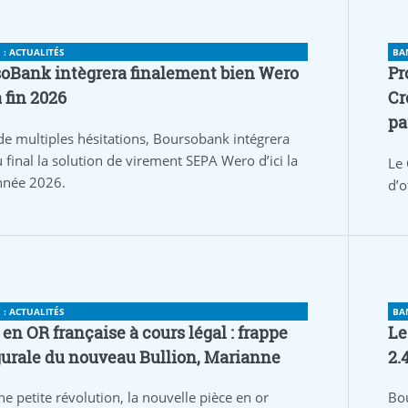
: ACTUALITÉS
BA
oBank intègrera finalement bien Wero
Pr
a fin 2026
Cr
pa
de multiples hésitations, Boursobank intégrera
 final la solution de virement SEPA Wero d’ici la
Le 
année 2026.
d’o
: ACTUALITÉS
BA
 en OR française à cours légal : frappe
Le
urale du nouveau Bullion, Marianne
2.
ne petite révolution, la nouvelle pièce en or
Bo