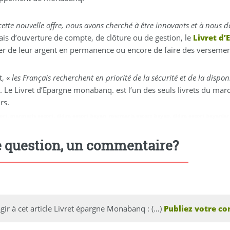
cette nouvelle offre, nous avons cherché à être innovants et à nous 
ais d’ouverture de compte, de clôture ou de gestion, le
Livret d
er de leur argent en permanence ou encore de faire des verseme
t, «
les Français recherchent en priorité de la sécurité et de la dispo
. Le Livret d’Epargne monabanq. est l’un des seuls livrets du mar
rs.
ort
,
marmaris escort
,
didim escort bayan
,
marmaris escort bayan
,
didim escort bayanlar
 question, un commentaire?
gir à cet article Livret épargne Monabanq : (…)
Publiez votre co