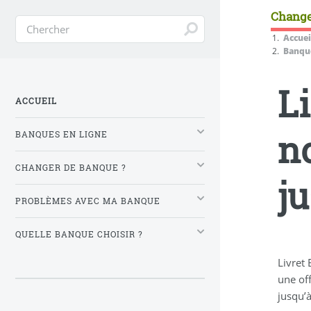
Change
Accuei
Banque
L
ACCUEIL
n
BANQUES EN LIGNE
CHANGER DE BANQUE ?
j
PROBLÈMES AVEC MA BANQUE
QUELLE BANQUE CHOISIR ?
Livret
une of
jusqu’à