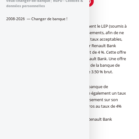
veux-changer-de-banque
|
RGPD - Cookies &
données personnelles
Placer vos liquidités à meilleur compte ?
2008-2026 — Changer de banque !
Une fois le livret A, le LDDS, et potentiellement le LEP (soumis à
conditions de revenus), au taquet des versements, afin de ne
pas prendre de risque, tout en plaçant des taux acceptables,
l’offre du livret épargne ZESTO proposé par Renault Bank
permet de placer ses liquidités au taux brut de 4 %. Cette offre
est proposée aux nouveaux clients de Renault Bank. Une offre
de fidélité est proposée aux clients actuels de la banque de
financement de Renault au taux boosté de 3.50 % brut.
Son concurrent direct, DISTINGO Bank, la banque de
financement du groupe Stellantis, propose également un taux
boosté de 4% jusqu’à 100.000 euros de versement sur son
livret DISTINGO, de quoi placer 200.000 euros au taux de 4%
brut !
Offre de bienvenue sur le livret ZESTO de Renault Bank
RENAULT BANK : Offre en vigueur