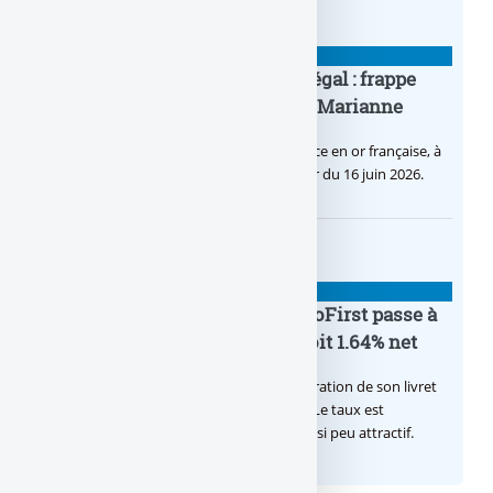
BANQUE : ACTUALITÉS
Pièce en OR française à cours légal : frappe
inaugurale du nouveau Bullion, Marianne
C’est une petite révolution, la nouvelle pièce en or française, à
cours légal, sera commercialisée à compter du 16 juin 2026.
BANQUE : ACTUALITÉS
Le taux du livret épargne BoursoFirst passe à
2.40% brut jusqu’à la fin 2026, soit 1.64% net
Boursobank augmente le taux de rémunération de son livret
épargne réservé à ses clients BoursoFirst. Le taux est
désormais est de 2.40% brut. Toujours aussi peu attractif.