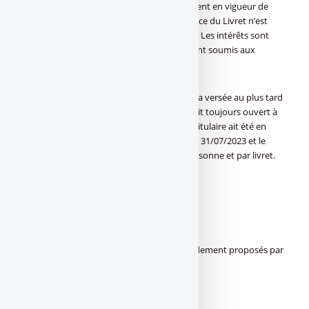
les versements éligibles au taux actuellement en vigueur de
2,50% susceptible de variations, si l’existence du Livret n’est
pas maintenue jusqu’au 31/12/2023 inclus. Les intérêts sont
calculés selon la règle des quinzaines et sont soumis aux
prélèvements sociaux et fiscaux.
Infos : La prime de souscription de 80€ sera versée au plus tard
le 31/12/2023 sous réserve que le Livret soit toujours ouvert à
cette date et que le solde de l’encours du titulaire ait été en
permanence de 50 000€ minimum entre le 31/07/2023 et le
31/12/2023 inclus. Une seule prime par personne et par livret.
Offre non cumulable.
PRODUCT_NAME
Offres livret épargne similaires en vigueur
???? Épargne : panorama des taux de rendement proposés par
Renault Bank dans 7 pays européens