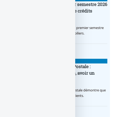
Crédit Agricole IDF : un premier semestre 2026
flamboyant, record d’encours de crédits
immobiliers octroyés
Le Crédit Agricole IDF a réalisé un excellent premier semestre
2026, via un octroi massif de crédits immobiliers.
BANQUE : ACTUALITÉS
20e anniversaire de la Banque Postale :
nouvelle campagne publicitaire, avoir un
temps d’avance
Avec sa nouvelle campagne, La Banque Postale démontre que
sa citoyenneté crée de la valeur pour ses clients.