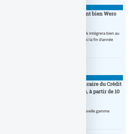
BANQUE : ACTUALITÉS
BoursoBank intègrera finalement bien Wero
dès la fin 2026
Après de multiples hésitations, Boursobank intégrera bien au
final la solution de virement SEPA Wero d’ici la fin d’année
2026.
BANQUE : ACTUALITÉS
Pro by CA : la nouvelle offre bancaire du Crédit
Agricole pour les entrepreneurs, à partir de 10
euros par mois
Le Crédit Agricole lance Pro by CA, une nouvelle gamme
d’offres bancaires pour les Pros.