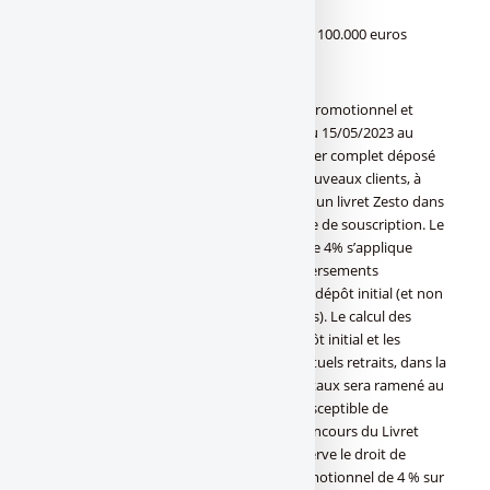
Taux boosté de 4% brut applicable jusqu’à 100.000 euros
Date limite pour en profiter : 15/07/2023
Conditions : L’offre, constituée d’un taux promotionnel et
d’une prime de souscription, est valable du 15/05/2023 au
15/07/2023. Elle s’applique pour tout dossier complet déposé
avant le 15/07/2023 et est réservée aux nouveaux clients, à
l’exclusion de toute personne ayant résilié un livret Zesto dans
les 12 derniers mois précédant la demande de souscription. Le
taux nominal annuel brut promotionnel de 4% s’applique
pendant 3 mois sur le dépôt initial et les versements
complémentaires à compter de la date du dépôt initial (et non
à compter de la date de chacun des dépôts). Le calcul des
intérêts promotionnels portera sur le dépôt initial et les
versements complémentaires nets d’éventuels retraits, dans la
limite de 100 000€ de dépôts cumulés. Ce taux sera ramené au
taux actuellement en vigueur de 2,50% susceptible de
variations au-delà de ces 3 mois, ou d’un encours du Livret
supérieur à 100 000€. Renault Bank se réserve le droit de
ramener le taux nominal annuel brut promotionnel de 4 % sur