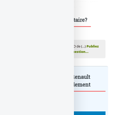
didim escort
,
marmaris escort
,
didim escort bayan
,
marmaris escort
bayan
,
didim escort bayanlar
,
marmaris escort bayanlar
Une question, un commentaire?
💬 Réagir à cet article Livret épargne ZESTO de (…)
Publiez
votre commentaire ou posez votre question...
Livret épargne ZESTO de Renault
Bank : taux de... : à lire également
BANQUE : ACTUALITÉS