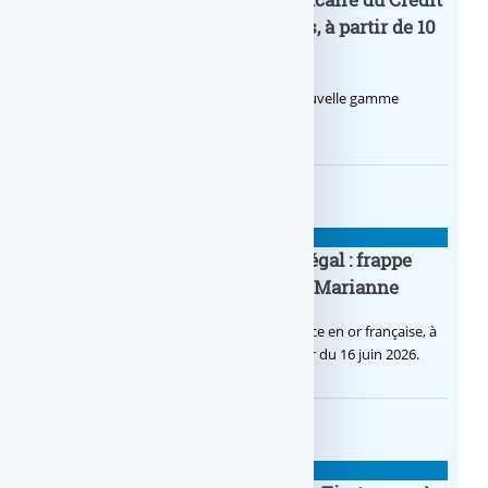
Pro by CA : la nouvelle offre bancaire du Crédit
Agricole pour les entrepreneurs, à partir de 10
euros par mois
Le Crédit Agricole lance Pro by CA, une nouvelle gamme
d’offres bancaires pour les Pros.
BANQUE : ACTUALITÉS
Pièce en OR française à cours légal : frappe
inaugurale du nouveau Bullion, Marianne
C’est une petite révolution, la nouvelle pièce en or française, à
cours légal, sera commercialisée à compter du 16 juin 2026.
BANQUE : ACTUALITÉS