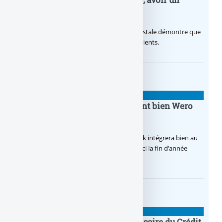
temps d’avance
Avec sa nouvelle campagne, La Banque Postale démontre que
sa citoyenneté crée de la valeur pour ses clients.
BANQUE : ACTUALITÉS
BoursoBank intègrera finalement bien Wero
dès la fin 2026
Après de multiples hésitations, Boursobank intégrera bien au
final la solution de virement SEPA Wero d’ici la fin d’année
2026.
BANQUE : ACTUALITÉS