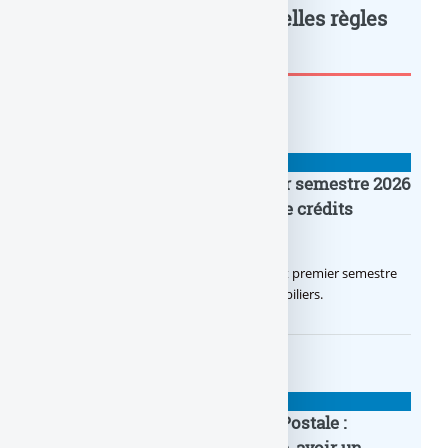
Produits financiers : Nouvelles règles
entre... : à lire également
BANQUE : ACTUALITÉS
Crédit Agricole IDF : un premier semestre 2026
flamboyant, record d’encours de crédits
immobiliers octroyés
Le Crédit Agricole IDF a réalisé un excellent premier semestre
2026, via un octroi massif de crédits immobiliers.
BANQUE : ACTUALITÉS
20e anniversaire de la Banque Postale :
nouvelle campagne publicitaire, avoir un