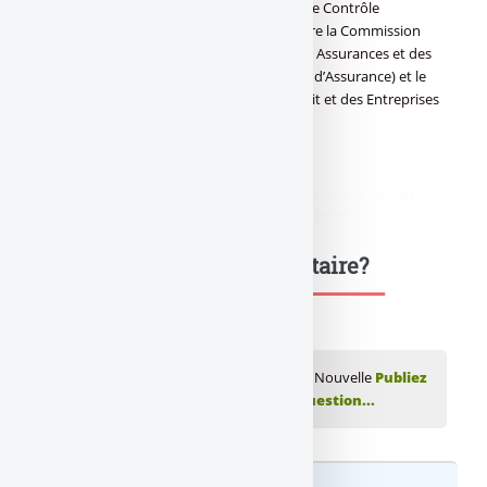
des marchés financiers et l’ACP (Autorité de Contrôle
Prudentiel) née de la prochaine fusion entre la Commission
Bancaire, l’ACAM (Autorité de Contrôle des Assurances et des
Mutuelles), le CEA (Comité des Entreprises d’Assurance) et le
CECEI (Comité des Etablissements de Crédit et des Entreprises
d’Investissement).
Source : Les Echos
didim escort
,
marmaris escort
,
didim escort bayan
,
marmaris escort
bayan
,
didim escort bayanlar
,
marmaris escort bayanlar
Une question, un commentaire?
💬 Réagir à cet article Produits financiers : Nouvelle
Publiez
votre commentaire ou posez votre question...