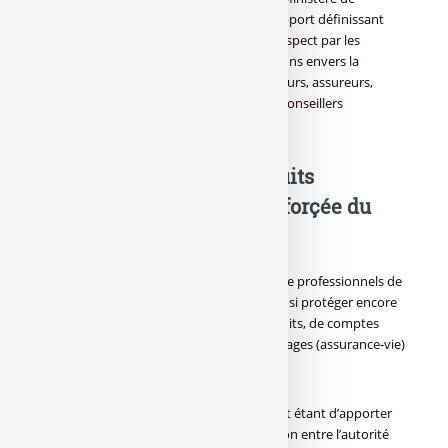
l’Economie et des Finances son second rapport définissant
« les règles et la supervision relatives au respect par les
intermédiaires financiers de leurs obligations envers la
clientèle » pour les producteurs, distributeurs, assureurs,
banquiers, mutuelles, prévoyances et les conseillers
indépendants.
Produits
financiers : Protection renforçée du
consommateur
Ce rapport vise à assainir les relations entre professionnels de
la finance et particuliers, l’Etat souhaite ainsi protéger encore
plus les épargnants face aux offres de crédits, de comptes
bancaires, de produits d’assurance-dommages (assurance-vie)
et contrats collectifs.
Le bilan sera rendu public fin Août, l’intérêt étant d’apporter
des solutions dans le projet de coordination entre l’autorité