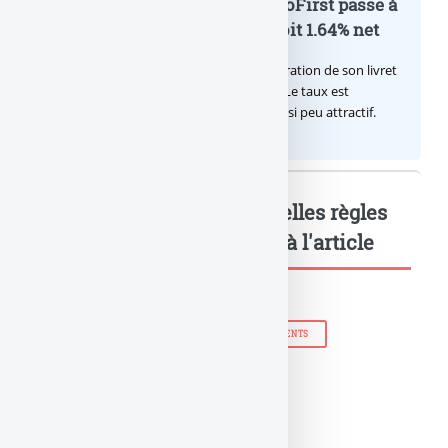
Le taux du livret épargne BoursoFirst passe à
2.40% brut jusqu’à la fin 2026, soit 1.64% net
Boursobank augmente le taux de rémunération de son livret
épargne réservé à ses clients BoursoFirst. Le taux est
désormais est de 2.40% brut. Toujours aussi peu attractif.
Produits financiers : Nouvelles règles
entre... : Mots-clés relatifs à l'article
BANQUE ASSURANCE VIE
BANQUE PLACEMENTS
BANQUE-ASSURANCE
OFFRE DE PRÊT