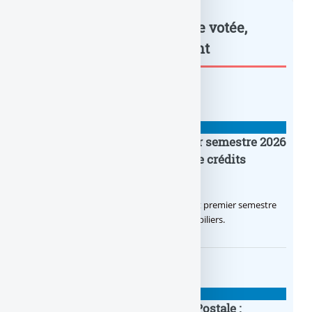
Réforme de l’assurance-vie votée,
avec des... : à lire également
BANQUE : ACTUALITÉS
Crédit Agricole IDF : un premier semestre 2026
flamboyant, record d’encours de crédits
immobiliers octroyés
Le Crédit Agricole IDF a réalisé un excellent premier semestre
2026, via un octroi massif de crédits immobiliers.
BANQUE : ACTUALITÉS
20e anniversaire de la Banque Postale :