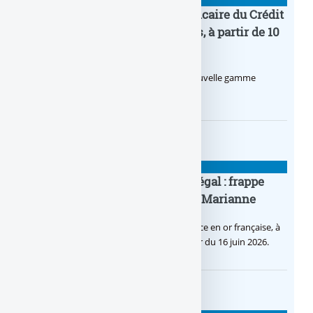
BANQUE : ACTUALITÉS
Pro by CA : la nouvelle offre bancaire du Crédit
Agricole pour les entrepreneurs, à partir de 10
euros par mois
Le Crédit Agricole lance Pro by CA, une nouvelle gamme
d’offres bancaires pour les Pros.
BANQUE : ACTUALITÉS
Pièce en OR française à cours légal : frappe
inaugurale du nouveau Bullion, Marianne
C’est une petite révolution, la nouvelle pièce en or française, à
cours légal, sera commercialisée à compter du 16 juin 2026.