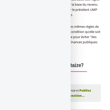
de calcul plus favorables de ce plafond, sur la base du revenu
fiscal de référence. Ils ont été soutenus par le président UMP
de la commission des Finances Gilles Carrez.
Pierre Moscovici, qui plaidait pour garder les mêmes règles de
calcul, a finalement accepté leur version à condition qu’elle soit
retravaillée lors de la navette parlementaire pour éviter "des
effets potentiellement explosifs" pour les finances publiques.
didim escort
,
marmaris escort
,
didim escort bayan
,
marmaris escort
bayan
,
didim escort bayanlar
,
marmaris escort bayanlar
Une question, un commentaire?
💬 Réagir à cet article Réforme de l'assurance-vi
Publiez
votre commentaire ou posez votre question...