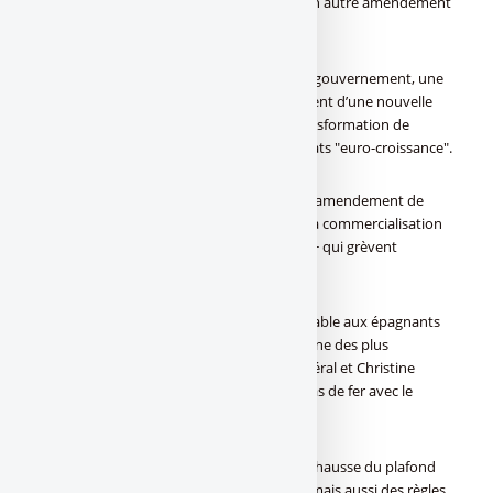
dans le nouveau dispositif, sous l’effet d’un autre amendement
du rapporteur général.
Egalement votée, via un amendement du gouvernement, une
disposition entend éviter un contournement d’une nouvelle
taxe à la charge des assureurs liée à la transformation de
certains contrats d’assurance vie en contrats "euro-croissance".
L’Assemblée a également adoptéun autre amendement de
M. Eckert ayant l’objectif de "mettre fin à la commercialisation
de contrats d’assurance vie +anti-[a[ISF]a]+ qui grèvent
l’assiette de cet impôt".
Face à la réforme de l’assurance-vie "favorable aux épagnants
plus aisés", un coup de pouce pour l’épargne des plus
modestes, souhaité par le rapporteur général et Christine
Pirès-Beaune, a été voté après un petit bras de fer avec le
ministre de l’Economie.
Les deux élus socialistes ont défendu une hausse du plafond
du livret d’épargne populaire à 800 euros mais aussi des règles