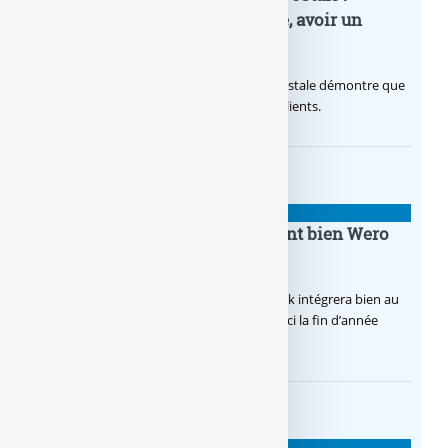
nouvelle campagne publicitaire, avoir un
temps d’avance
Avec sa nouvelle campagne, La Banque Postale démontre que
sa citoyenneté crée de la valeur pour ses clients.
BANQUE : ACTUALITÉS
BoursoBank intègrera finalement bien Wero
dès la fin 2026
Après de multiples hésitations, Boursobank intégrera bien au
final la solution de virement SEPA Wero d’ici la fin d’année
2026.