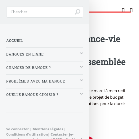
Changer de banque !
Accueil
>
Banque : Actualités
>
Réforme de l’assurance-vie
ACCUEIL
votée, avec des
BANQUES EN LIGNE
modifications, à l’Assemblée
CHANGER DE BANQUE ?
nationale
PROBLÈMES AVEC MA BANQUE
L’Assemblée nationale a voté dans la nuit de mardi à mercredi
QUELLE BANQUE CHOISIR ?
la réforme de l’assurance-vie prévue dans le projet de budget
rectificatif 2013, avec une série de modifications pour la durcir
légèrement ou créer un fichier national.
Publié le
mercredi 4 décembre 2013
par
Se connecter
|
Mentions légales
|
FranceTransactions.com
à 0 h 0
Conditions d’utilisation
|
Contacter je-