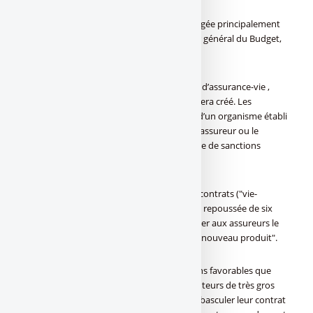
La réforme a été légèrement revue et corrigée principalement
par le vote d’amendements du rapporteur général du Budget,
le socialiste Christian Eckert.
Un système de fichier central des contrats d’assurance-vie ,
inspiré du fichier des comptes bancaires, sera créé. Les
contrats d’assurance vie souscrits auprès d’un organisme établi
hors de France devront être déclarés par l’assureur ou le
souscripteur à compter de 2016, sous peine de sanctions
financières.
L’entrée en vigueur de certains nouveaux contrats ("vie-
génération") introduits par la réforme sera repoussée de six
mois, à juillet 2014, notamment pour "laisser aux assureurs le
temps de développer et commercialiser cenouveau produit".
Les transmissions seront fiscalement moins favorables que
prévu par le gouvernement pour les détenteurs de très gros
contrats d’assurance vie qui choisiront de basculer leur contrat