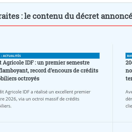
role="button"
rel="noopener
aites : le contenu du décret annoncé 
nofollow"
class="shariff-
link"
style="background-
color:#999;color:#fff">
: ACTUALITÉS
BA
t Agricole IDF : un premier semestre
20
flamboyant, record d’encours de crédits
no
iliers octroyés
te
it Agricole IDF a réalisé un excellent premier
Av
re 2026, via un octroi massif de crédits
dém
liers.
cli