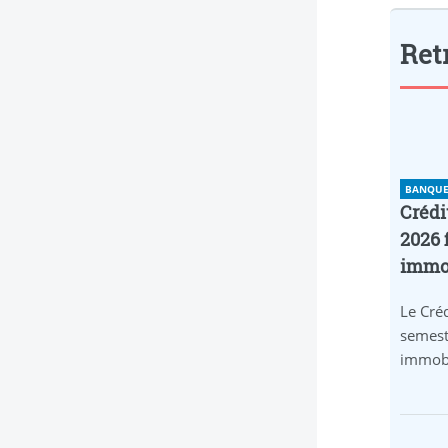
Retr
BANQUE 
Crédi
2026 
immob
Le Créd
semest
immobi