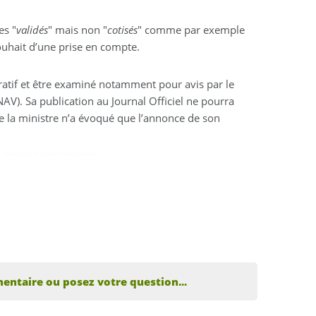
es "
validés
" mais non "
cotisés
" comme par exemple
uhait d’une prise en compte.
tratif et être examiné notamment pour avis par le
NAV). Sa publication au Journal Officiel ne pourra
ue la ministre n’a évoqué que l’annonce de son
,
marmaris escort bayanlar
entaire ou posez votre question...