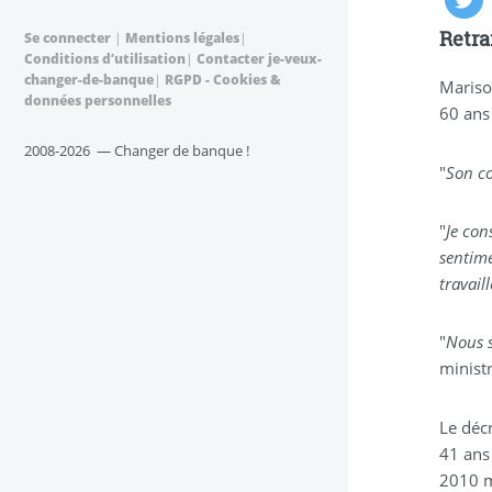
Retra
Se connecter
|
Mentions légales
|
Conditions d’utilisation
|
Contacter je-veux-
changer-de-banque
|
RGPD - Cookies &
Marisol
données personnelles
60 ans 
2008-2026 — Changer de banque !
"
Son c
"
Je con
sentim
travail
"
Nous s
ministr
Le déc
41 ans 
2010 m