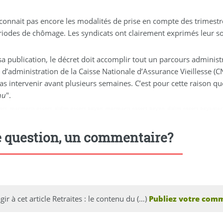
le
contenu
connait pas encore les modalités de prise en compte des trimestr
du
riodes de chômage. Les syndicats ont clairement exprimés leur so
décret
annoncé
sa publication, le décret doit accomplir tout un parcours adminis
avant
 d’administration de la Caisse Nationale d’Assurance Vieillesse (C
les
as intervenir avant plusieurs semaines. C’est pour cette raison q
législatives"
nu
".
title="Envoyer
cet
ort
,
marmaris escort
,
didim escort bayan
,
marmaris escort bayan
,
didim escort bayanlar
article
par
 question, un commentaire?
courriel"
aria-
label="Envoyer
cet
article
gir à cet article Retraites : le contenu du (…)
Publiez votre comm
par
courriel"