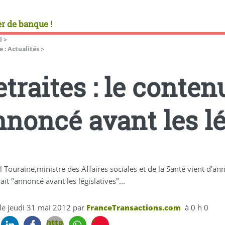
r de banque !
l
>
 : Actualités
>
traites : le conten
nnoncé avant les lé
 Touraine,ministre des Affaires sociales et de la Santé vient d’an
ait "annoncé avant les législatives"...
 le
jeudi 31 mai 2012
par
FranceTransactions.com
à 0 h 0
https://www.je-
"