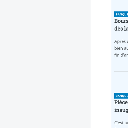
BANQUE 
Bours
dès l
Après 
bien au
fin d’
BANQUE 
Pièce
inaug
C’est u