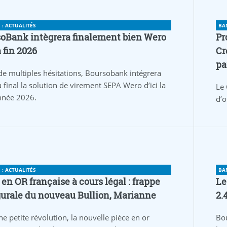
: ACTUALITÉS
BA
oBank intègrera finalement bien Wero
Pr
a fin 2026
Cr
pa
de multiples hésitations, Boursobank intégrera
 final la solution de virement SEPA Wero d’ici la
Le 
année 2026.
d’o
: ACTUALITÉS
BA
 en OR française à cours légal : frappe
Le
urale du nouveau Bullion, Marianne
2.
ne petite révolution, la nouvelle pièce en or
Bo