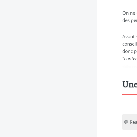
On ne 
des pé
Avant 
conseil
donc p
"
conte
didim esc
Une
💬 Réa