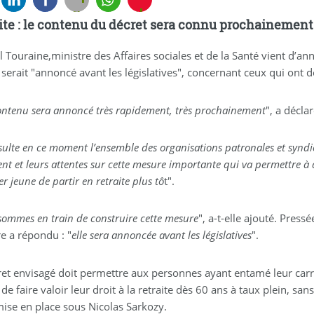
veux-
role="button"
ite : le contenu du décret sera connu prochainement
changer-
target="_blank"
de-
rel="noopener
 Touraine,ministre des Affaires sociales et de la Santé vient d’ann
banque.fr/banque-
nofollow"
serait "annoncé avant les législatives", concernant ceux qui ont d
actualites/retraites-
title="Pin
le-
It
ontenu sera annoncé très rapidement, très prochainement
", a décla
contenu-
sur
du-
Pinterest
sulte en ce moment l’ensemble des organisations patronales et syndical
decret-
!"
ent et leurs attentes sur cette mesure importante qui va permettre
annonce-
class="shariff-
ler jeune de partir en retraite plus tô
t".
avant-
link"
les-
style="background-
legislatives.html&subject=A
color:#e70f2f;color:#fff">
ommes en train de construire cette mesure
", a-t-elle ajouté. Pressé
lire
e a répondu : "
elle sera annoncée avant les législatives
".
sur
FranceTransactions.com
ret envisagé doit permettre aux personnes ayant entamé leur carri
-
de faire valoir leur droit à la retraite dès 60 ans à taux plein, s
Retraites :
ise en place sous Nicolas Sarkozy.