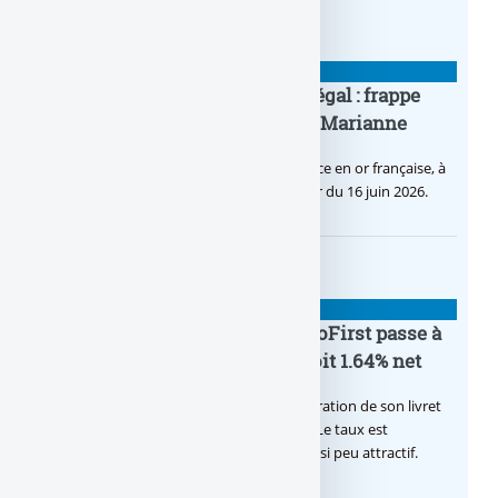
BANQUE : ACTUALITÉS
Pièce en OR française à cours légal : frappe
inaugurale du nouveau Bullion, Marianne
C’est une petite révolution, la nouvelle pièce en or française, à
cours légal, sera commercialisée à compter du 16 juin 2026.
BANQUE : ACTUALITÉS
Le taux du livret épargne BoursoFirst passe à
2.40% brut jusqu’à la fin 2026, soit 1.64% net
Boursobank augmente le taux de rémunération de son livret
épargne réservé à ses clients BoursoFirst. Le taux est
désormais est de 2.40% brut. Toujours aussi peu attractif.