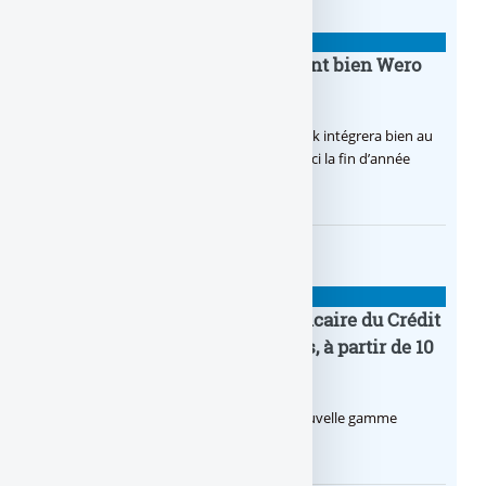
BANQUE : ACTUALITÉS
BoursoBank intègrera finalement bien Wero
dès la fin 2026
Après de multiples hésitations, Boursobank intégrera bien au
final la solution de virement SEPA Wero d’ici la fin d’année
2026.
BANQUE : ACTUALITÉS
Pro by CA : la nouvelle offre bancaire du Crédit
Agricole pour les entrepreneurs, à partir de 10
euros par mois
Le Crédit Agricole lance Pro by CA, une nouvelle gamme
d’offres bancaires pour les Pros.