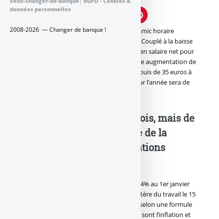
veux-changer-de-banque
|
RGPD - Cookies &
données personnelles
2008-2026 — Changer de banque !
En application des dispositions légales, le Smic horaire
augmentera de 1,24 % au 1er janvier 2018. Couplé à la baisse
des cotisations salariales, cela représente, en salaire net pour
une personne travaillant à temps plein, une augmentation de
20 euros par mois de janvier à septembre puis de 35 euros à
partir du 1er octobre. Au total, la hausse sur l’année sera de
285 euros.
Hausse de 18.35€ bruts / mois, mais de
20€ nets, en tenant compte de la
première baisse des cotisations
sociales
Le salaire minimum sera revalorisé de +1.24% au 1er janvier
2018. L’annonce a été effectué par le ministère du travail le 15
décembre 2017. Cette hausse est calculée selon une formule
complexe, dont les paramètres principaux sont l’inflation et