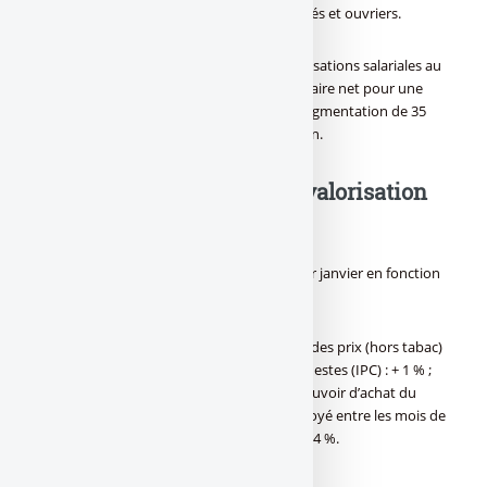
l’évolution du pouvoir d’achat des employés et ouvriers.
Couplé à la baisse supplémentaire des cotisations salariales au
1er octobre 2017, cela représentera, en salaire net pour une
personne travaillant à temps plein, une augmentation de 35
euros par mois et donc de 285 euros par an.
Formule de calcul de la revalorisation
du SMIC
Le Smic est revalorisé chaque année au 1er janvier en fonction
de deux données :
La progression, sur 12 mois, de l’indice des prix (hors tabac)
pour les 20 % de ménages les plus modestes (IPC) : + 1 % ;
La moitié de l’évolution annuelle du pouvoir d’achat du
salaire horaire de base ouvrier et employé entre les mois de
septembre 2016 et 2017 (SHBOE) : + 0,24 %.