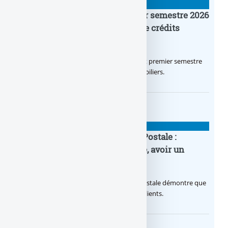
BANQUE : ACTUALITÉS
Crédit Agricole IDF : un premier semestre 2026
flamboyant, record d’encours de crédits
immobiliers octroyés
Le Crédit Agricole IDF a réalisé un excellent premier semestre
2026, via un octroi massif de crédits immobiliers.
BANQUE : ACTUALITÉS
20e anniversaire de la Banque Postale :
nouvelle campagne publicitaire, avoir un
temps d’avance
Avec sa nouvelle campagne, La Banque Postale démontre que
sa citoyenneté crée de la valeur pour ses clients.