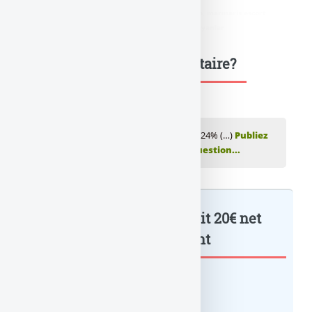
didim escort
,
marmaris escort
,
didim escort bayan
,
marmaris escort
bayan
,
didim escort bayanlar
,
marmaris escort bayanlar
Une question, un commentaire?
💬 Réagir à cet article SMIC : hausse de +1.24% (…)
Publiez
votre commentaire ou posez votre question...
SMIC : hausse de +1.24% soit 20€ net
par mois... : à lire également