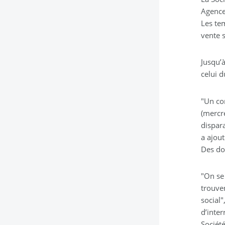
Agence
Les te
vente s
Jusqu’à
celui 
"Un co
(mercr
dispara
a ajout
Des do
"On se
trouven
social"
d’inter
Société