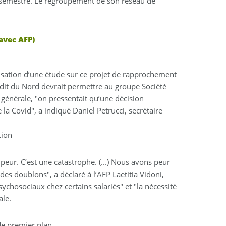
r semestre. Le regroupement de son réseau de
avec AFP)
lisation d’une étude sur ce projet de rapprochement
dit du Nord devrait permettre au groupe Société
té générale, "on pressentait qu’une décision
la Covid", a indiqué Daniel Petrucci, secrétaire
tion
 peur. C’est une catastrophe. (...) Nous avons peur
des doublons", a déclaré à l’AFP Laetitia Vidoni,
ychosociaux chez certains salariés" et "la nécessité
ale.
de premier plan