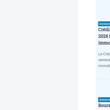
BANQUE 
Crédi
2026 
immob
Le Créd
semest
immobi
BANQUE 
Bours