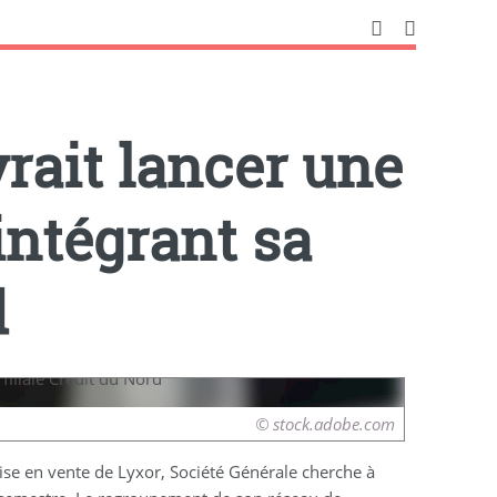
rait lancer une
intégrant sa
d
© stock.adobe.com
ise en vente de Lyxor, Société Générale cherche à