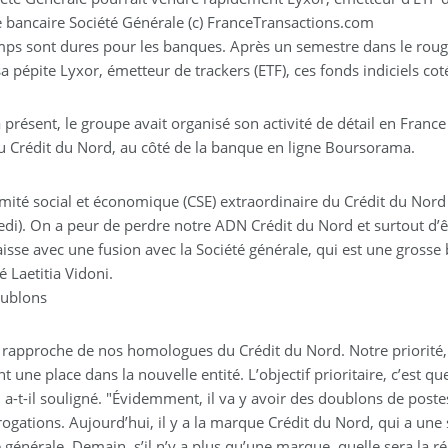
 bancaire Société Générale (c) FranceTransactions.com
mps sont dures pour les banques. Après un semestre dans le roug
a pépite Lyxor, émetteur de trackers (ETF), ces fonds indiciels coté
 présent, le groupe avait organisé son activité de détail en France 
du Crédit du Nord, au côté de la banque en ligne Boursorama.
mité social et économique (CSE) extraordinaire du Crédit du No
edi). On a peur de perdre notre ADN Crédit du Nord et surtout d’
isse avec une fusion avec la Société générale, qui est une grosse 
é Laetitia Vidoni.
ublons
 rapproche de nos homologues du Crédit du Nord. Notre priorité, c’
t une place dans la nouvelle entité. L’objectif prioritaire, c’est 
, a-t-il souligné. "Évidemment, il va y avoir des doublons de poste
rogations. Aujourd’hui, il y a la marque Crédit du Nord, qui a une 
 générale. Demain, s’il n’y a plus qu’une marque, quelle sera la réac