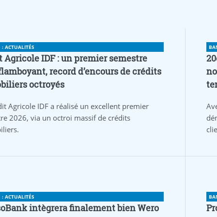
: ACTUALITÉS
BA
t Agricole IDF : un premier semestre
20
flamboyant, record d’encours de crédits
no
iliers octroyés
te
it Agricole IDF a réalisé un excellent premier
Av
re 2026, via un octroi massif de crédits
dém
liers.
cli
: ACTUALITÉS
BA
oBank intègrera finalement bien Wero
Pr