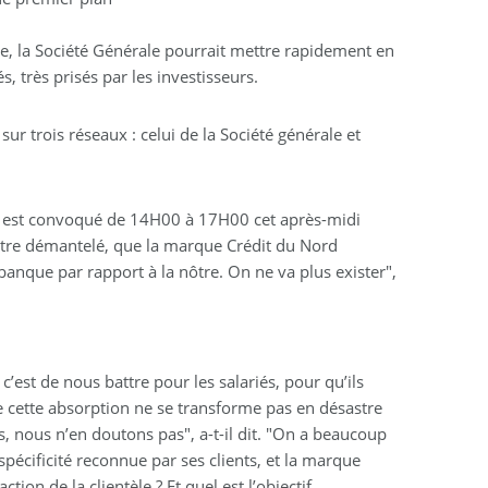
e, la Société Générale pourrait mettre rapidement en
s, très prisés par les investisseurs.
sur trois réseaux : celui de la Société générale et
rd est convoqué de 14H00 à 17H00 cet après-midi
être démantelé, que la marque Crédit du Nord
banque par rapport à la nôtre. On ne va plus exister",
est de nous battre pour les salariés, pour qu’ils
que cette absorption ne se transforme pas en désastre
s, nous n’en doutons pas", a-t-il dit. "On a beaucoup
spécificité reconnue par ses clients, et la marque
tion de la clientèle ? Et quel est l’objectif