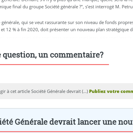
que final du groupe Société générale ?", s’est interrogé M. Petru
 générale, qui se veut rassurante sur son niveau de fonds propres,
 et 12 % à fin 2020, doit présenter un nouveau plan stratégique 
ort
,
marmaris escort
,
didim escort bayan
,
marmaris escort bayan
,
didim escort bayanlar
 question, un commentaire?
gir à cet article Société Générale devrait (…)
Publiez votre comm
été Générale devrait lancer une nouve