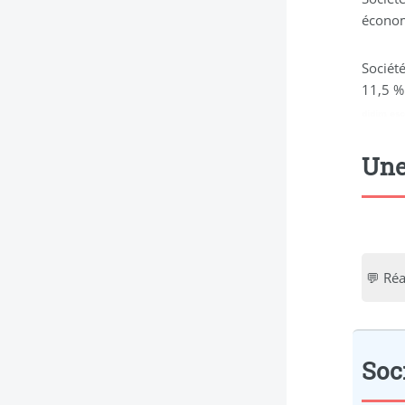
économi
Société
11,5 %
didim esc
Une
💬 Réa
Soci