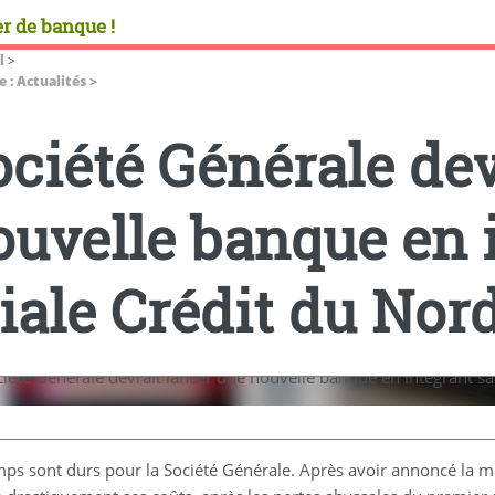
r de banque !
l
>
 : Actualités
>
ociété Générale dev
ouvelle banque en 
liale Crédit du Nor
mps sont durs pour la Société Générale. Après avoir annoncé la m