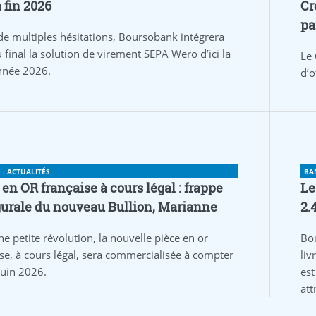
a fin 2026
Cr
pa
de multiples hésitations, Boursobank intégrera
 final la solution de virement SEPA Wero d’ici la
Le 
année 2026.
d’o
: ACTUALITÉS
BA
 en OR française à cours légal : frappe
Le
urale du nouveau Bullion, Marianne
2.
ne petite révolution, la nouvelle pièce en or
Bo
ise, à cours légal, sera commercialisée à compter
liv
juin 2026.
est
att