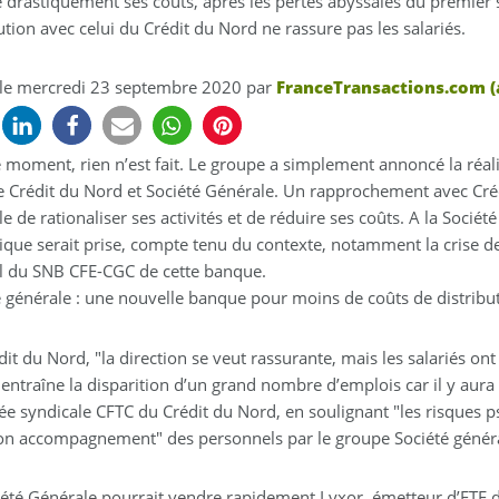
e drastiquement ses coûts, après les pertes abyssales du premie
ution avec celui du Crédit du Nord ne rassure pas les salariés.
 le
mercredi 23 septembre 2020
par
FranceTransactions.com (
e moment, rien n’est fait. Le groupe a simplement annoncé la réa
le Crédit du Nord et Société Générale. Un rapprochement avec Cré
e de rationaliser ses activités et de réduire ses coûts. A la Socié
ique serait prise, compte tenu du contexte, notamment la crise de 
l du SNB CFE-CGC de cette banque.
é générale : une nouvelle banque pour moins de coûts de distribu
it du Nord, "la direction se veut rassurante, mais les salariés ont
entraîne la disparition d’un grand nombre d’emplois car il y aura 
e syndicale CFTC du Crédit du Nord, en soulignant "les risques ps
on accompagnement" des personnels par le groupe Société génér
iété Générale pourrait vendre rapidement Lyxor, émetteur d’ETF 