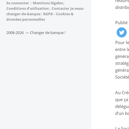
réduir
Se connecter
|
Mentions légales
|
distrib
Conditions d’utilisation
|
Contacter je-veux-
changer-de-banque
|
RGPD - Cookies &
données personnelles
Publié
2008-2026 — Changer de banque !
Pour l
entre 
général
stratég
généra
Sociét
Au Créd
que ça 
délégué
d’un b
La Soc