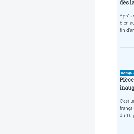
dès l
Après 
bien au
fin d’
BANQUE 
Pièce
inaug
C’est u
frança
du 16 