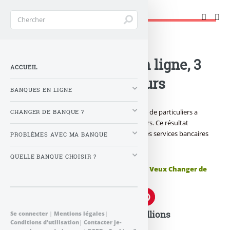
Changer de banque !
Accueil
>
Banque : Actualités
>
Société Générale en ligne, 3
ACCUEIL
millions d’utilisateurs
BANQUES EN LIGNE
Le site Société Générale dédié à la clientèle de particuliers a
CHANGER DE BANQUE ?
franchi le cap des trois millions d’utilisateurs. Ce résultat
témoigne du succès du développement des services bancaires
PROBLÈMES AVEC MA BANQUE
en ligne ...
QUELLE BANQUE CHOISIR ?
Publié le
mercredi 3 novembre 2010
par
Je Veux Changer de
Banque !
Société Générale en ligne : 3 millions
Se connecter
|
Mentions légales
|
Conditions d’utilisation
|
Contacter je-
d’utilisateurs