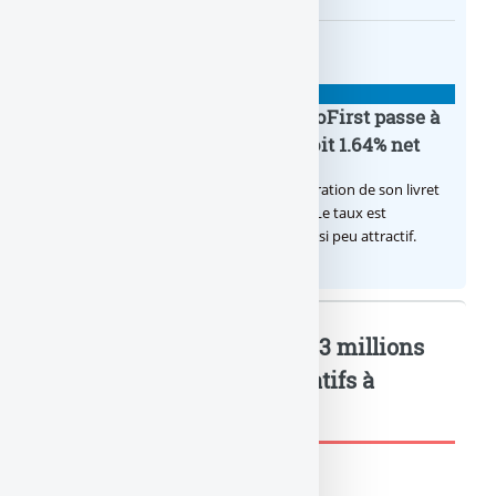
BANQUE : ACTUALITÉS
Le taux du livret épargne BoursoFirst passe à
2.40% brut jusqu’à la fin 2026, soit 1.64% net
Boursobank augmente le taux de rémunération de son livret
épargne réservé à ses clients BoursoFirst. Le taux est
désormais est de 2.40% brut. Toujours aussi peu attractif.
Société Générale en ligne, 3 millions
d’utilisateu : Mots-clés relatifs à
l'article