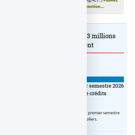
💬 Réagir à cet article Société Générale en ligne, (…)
Publiez
votre commentaire ou posez votre question...
Société Générale en ligne, 3 millions
d’utilisateu : à lire également
BANQUE : ACTUALITÉS
Crédit Agricole IDF : un premier semestre 2026
flamboyant, record d’encours de crédits
immobiliers octroyés
Le Crédit Agricole IDF a réalisé un excellent premier semestre
2026, via un octroi massif de crédits immobiliers.