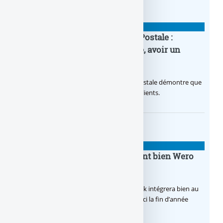
BANQUE : ACTUALITÉS
20e anniversaire de la Banque Postale :
nouvelle campagne publicitaire, avoir un
temps d’avance
Avec sa nouvelle campagne, La Banque Postale démontre que
sa citoyenneté crée de la valeur pour ses clients.
BANQUE : ACTUALITÉS
BoursoBank intègrera finalement bien Wero
dès la fin 2026
Après de multiples hésitations, Boursobank intégrera bien au
final la solution de virement SEPA Wero d’ici la fin d’année
2026.