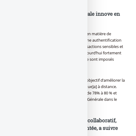
Banque en ligne : Société Générale innove en
matière de sécurité
Société Générale fait preuve d’innovation en matière de
sécurité en étant la première à proposer une authentification
forte par code non réutilisable sur les transactions sensibles et
une messagerie sécurisée, des services aujourd’hui fortement
utilisés et appréciés par ses clients et qui se sont imposés
comme des standards sur la place.
Ces nouveaux développements ont pour objectif d’améliorer la
satisfaction du client vis-à-vis de la [a[banque]a] à distance.
L’indice de satisfaction est passé en un an de 78% à 80 % et
permet ainsi de positionner le site Société Générale dans le
peloton de tête des [a[banques]a].
Société Générale en ligne : web collaboratif,
réseaux sociaux, réalité augmentée, a suivre