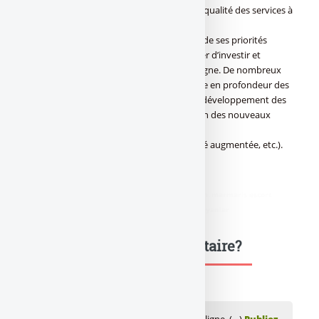
Les clients sont en effet très sensibles à la qualité des services à
distance.
Plaçant la satisfaction des clients au cœur de ses priorités
stratégiques, Société Générale va continuer d’investir et
innover pour développer ses services en ligne. De nombreux
chantiers y sont consacrés comme la revue en profondeur des
fonctionnalités de gestion de comptes, le développement des
moyens de mise en relation, et l’intégration des nouveaux
usages web
(web collaboratif et réseaux sociaux, réalité augmentée, etc.).
JVCDB avec Société Générale
didim escort
,
marmaris escort
,
didim escort bayan
,
marmaris escort
bayan
,
didim escort bayanlar
,
marmaris escort bayanlar
Une question, un commentaire?