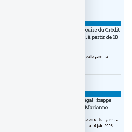
BANQUE : ACTUALITÉS
Pro by CA : la nouvelle offre bancaire du Crédit
Agricole pour les entrepreneurs, à partir de 10
euros par mois
Le Crédit Agricole lance Pro by CA, une nouvelle gamme
d’offres bancaires pour les Pros.
BANQUE : ACTUALITÉS
Pièce en OR française à cours légal : frappe
inaugurale du nouveau Bullion, Marianne
C’est une petite révolution, la nouvelle pièce en or française, à
cours légal, sera commercialisée à compter du 16 juin 2026.