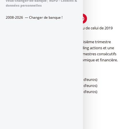
veux-changer-de-banque
|
RGPD - Cookies &
Publié le
jeudi 5 novembre 2020
par
données personnelles
FranceTransactions.com (avec AFP)
2008-2026 — Changer de banque !
Société Générale, un 3e trimestre au niveau de celui de 2019
Lé générale est revenue dans le vert au troisième trimestre
grâce au retour à meilleure fortune du trading actions et une
nette baisse de ses charges, après deux trimestres consécutifs
de pertes sur fond de crise sanitaire, économique et financière.
–
Résultats T3 2020 avant impôt (en millions d’euros)
Résultats T2 2020 avant impôt (en millions d’euros)
Résultats T1 2020 avant impôt (en millions d’euros)
Société Générale
862
–
1260
–
326