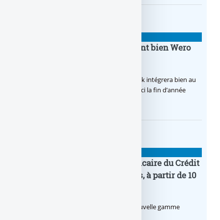
BANQUE : ACTUALITÉS
BoursoBank intègrera finalement bien Wero
dès la fin 2026
Après de multiples hésitations, Boursobank intégrera bien au
final la solution de virement SEPA Wero d’ici la fin d’année
2026.
BANQUE : ACTUALITÉS
Pro by CA : la nouvelle offre bancaire du Crédit
Agricole pour les entrepreneurs, à partir de 10
euros par mois
Le Crédit Agricole lance Pro by CA, une nouvelle gamme
d’offres bancaires pour les Pros.