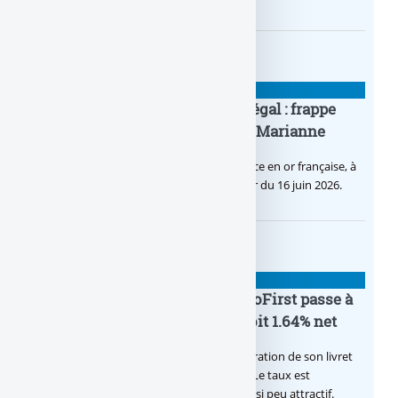
BANQUE : ACTUALITÉS
Pièce en OR française à cours légal : frappe
inaugurale du nouveau Bullion, Marianne
C’est une petite révolution, la nouvelle pièce en or française, à
cours légal, sera commercialisée à compter du 16 juin 2026.
BANQUE : ACTUALITÉS
Le taux du livret épargne BoursoFirst passe à
2.40% brut jusqu’à la fin 2026, soit 1.64% net
Boursobank augmente le taux de rémunération de son livret
épargne réservé à ses clients BoursoFirst. Le taux est
désormais est de 2.40% brut. Toujours aussi peu attractif.