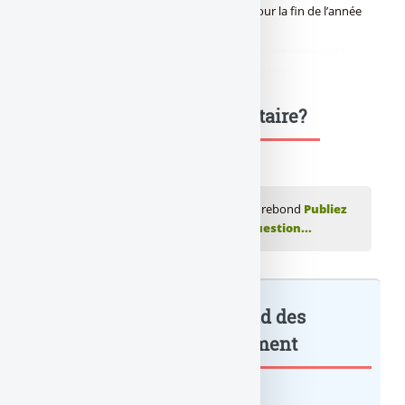
6,9% à 10,3%. La banque vise désormais pour la fin de l’année
un ratio au-dessus de 12%.
didim escort
,
marmaris escort
,
didim escort bayan
,
marmaris escort
bayan
,
didim escort bayanlar
,
marmaris escort bayanlar
Une question, un commentaire?
💬 Réagir à cet article Société Générale : le rebond
Publiez
votre commentaire ou posez votre question...
Société Générale : le rebond des
résultats au... : à lire également