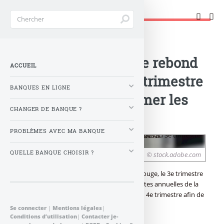
Changer de banque !
Accueil
>
Banque : Actualités
>
Société Générale : le rebond
ACCUEIL
des résultats au 3e trimestre
BANQUES EN LIGNE
ne suffit pas à gommer les
CHANGER DE BANQUE ?
pertes annuelles
PROBLÈMES AVEC MA BANQUE
QUELLE BANQUE CHOISIR ?
© stock.adobe.com
Après deux trimestres fortement dans le rouge, le 3e trimestre
de la Société Générale vient réduire les pertes annuelles de la
banque. Toutefois, il faudra encore un bon 4e trimestre afin de
combler les 724 millions de perte restants.
Se connecter
|
Mentions légales
|
Conditions d’utilisation
|
Contacter je-