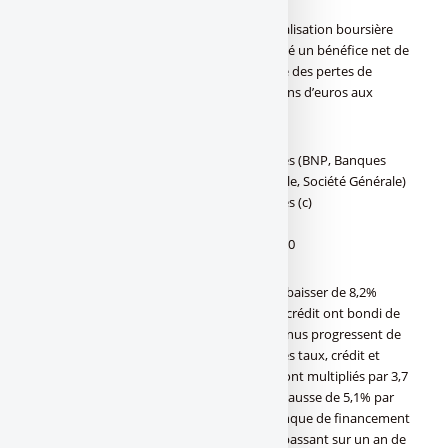
La troisième banque française par la capitalisation boursière
indique dans un communiqué avoir dégagé un bénéfice net de
862 millions d’euros sur le trimestre contre des pertes de
respectivement 326 millions et 1.264 millions d’euros aux
premier et deuxième trimestres.
Résultats au 3e trimestre 2020 des banques (BNP, Banques
populaires, Caisse d’épargne, Crédit Agricole, Société Générale)
Résultats au 3e trimestre 2020 des banques (c)
FranceTransactions.com
Résultats des banques au 3e trimestre 2020
Sur la période, la banque a vu ses charges baisser de 8,2%
tandis que ses provisions pour risques de crédit ont bondi de
57%. Dans les activités de marché, les revenus progressent de
4,5%, avec une hausse de plus de 9% sur les taux, crédit et
changes. Les revenus du trading actions sont multipliés par 3,7
par rapport au deuxième trimestre et en hausse de 5,1% par
rapport à juin 2019. La rentabilité de la banque de financement
et d’investissement s’est aussi améliorée, passant sur un an de