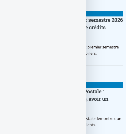
BANQUE : ACTUALITÉS
Crédit Agricole IDF : un premier semestre 2026
flamboyant, record d’encours de crédits
immobiliers octroyés
Le Crédit Agricole IDF a réalisé un excellent premier semestre
2026, via un octroi massif de crédits immobiliers.
BANQUE : ACTUALITÉS
20e anniversaire de la Banque Postale :
nouvelle campagne publicitaire, avoir un
temps d’avance
Avec sa nouvelle campagne, La Banque Postale démontre que
sa citoyenneté crée de la valeur pour ses clients.